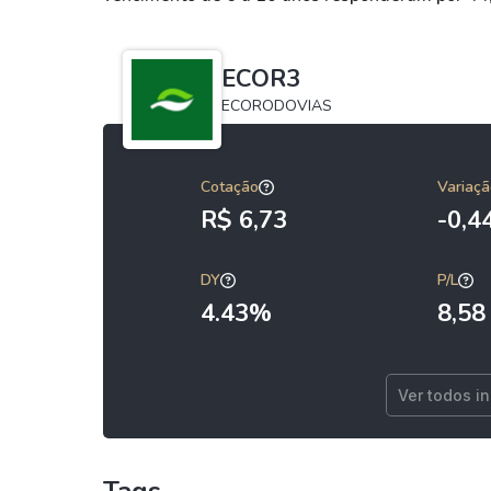
ECOR3
ECORODOVIAS
Cotação
Variaçã
R$ 6,73
-0,
DY
P/L
4.43%
8,58
Ver todos i