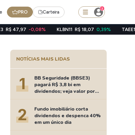
3
e
PRO
Carteira
0,08%
KLBN11
R$ 18,07
0,39%
TAEE11
R$ 39,22
-1
squisar
NOTÍCIAS MAIS LIDAS
Ferramenta
Dividendos
1
BB Seguridade (BBSE3)
pagará R$ 3,8 bi em
dividendos; veja valor por
ação
edas
Ideias
2
Fundo imobiliário corta
Agenda de Dividendos
dividendos e despenca 40%
Radar do Dividendo Inteligente
em um único dia
oin - BNB
Carteiras Recomendadas