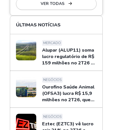
VER TODAS
ÚLTIMAS NOTÍCIAS
MERCADO
Alupar (ALUP11) soma
lucro regulatório de R$
159 milhões no 2T26 e
libera dividendos
NEGÓCIOS
Ourofino Saúde Animal
(OFSA3) lucra R$ 15,9
milhões no 2T26, queda
de 33%
NEGÓCIOS
Eztec (EZTC3) vê lucro