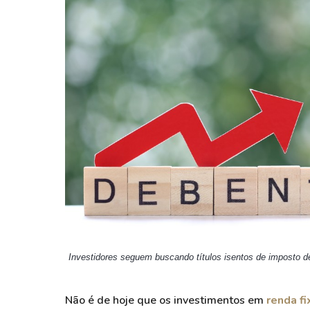
Weg
XPLG11
Klabin
KNRI11
Petrobrás
KNCR11
Ver todos
Ver todos
Investidores seguem buscando títulos isentos de imposto d
Não é de hoje que os investimentos em
renda fi