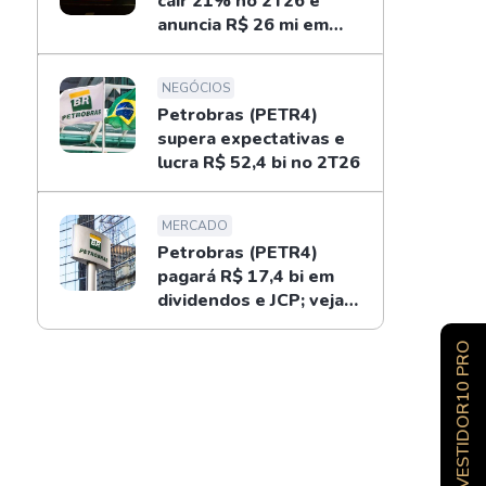
cair 21% no 2T26 e
anuncia R$ 26 mi em
dividendos
NEGÓCIOS
Petrobras (PETR4)
supera expectativas e
lucra R$ 52,4 bi no 2T26
MERCADO
Petrobras (PETR4)
pagará R$ 17,4 bi em
dividendos e JCP; veja
como receber
INVESTIDOR10 PRO