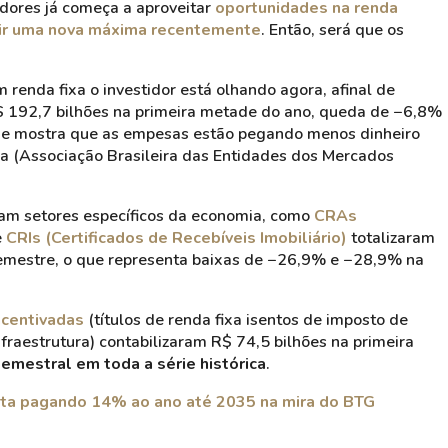
idores já começa a aproveitar
oportunidades na renda
gir uma nova máxima recentemente
. Então, será que os
renda fixa o investidor está olhando agora, afinal de
192,7 bilhões na primeira metade do ano, queda de −6,8%
ue mostra que as empesas estão pegando menos dinheiro
 (Associação Brasileira das Entidades dos Mercados
tam setores específicos da economia, como
CRAs
e
CRIs (Certificados de Recebíveis Imobiliário)
totalizaram
 semestre, o que representa baixas de −26,9% e −28,9% na
ncentivadas
(títulos de renda fixa isentos de imposto de
raestrutura) contabilizaram R$ 74,5 bilhões na primeira
emestral em toda a série histórica
.
nta pagando 14% ao ano até 2035 na mira do BTG