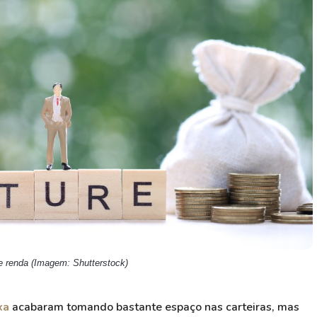
HASH11
Google
Dogecoin
GOLD11
Meta
Solana
XINA11
Coca-Cola
Cardano
Ver todos
Ver todos
Ver todos
e renda (Imagem: Shutterstock)
xa
acabaram tomando bastante espaço nas carteiras, mas