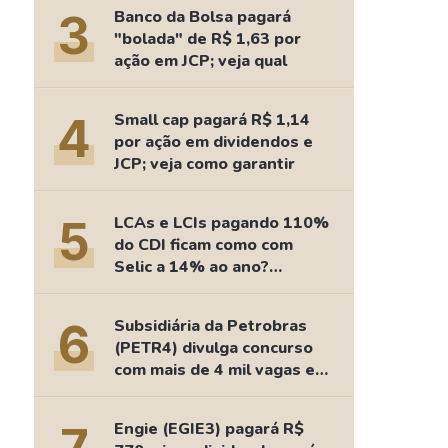
Comparador de Ativos
3
Banco da Bolsa pagará
As Ações Mais Buscadas
"bolada" de R$ 1,63 por
ação em JCP; veja qual
Guia do Iniciante
4
Small cap pagará R$ 1,14
por ação em dividendos e
JCP; veja como garantir
5
LCAs e LCIs pagando 110%
do CDI ficam como com
Selic a 14% ao ano?
Fizemos as contas
6
Subsidiária da Petrobras
(PETR4) divulga concurso
com mais de 4 mil vagas e
salários de até R$ 15 mil
Engie (EGIE3) pagará R$