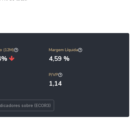
o (12M)
Margem Líquida
44%
4,59 %
P/VP
1,14
ndicadores sobre (ECOR3)