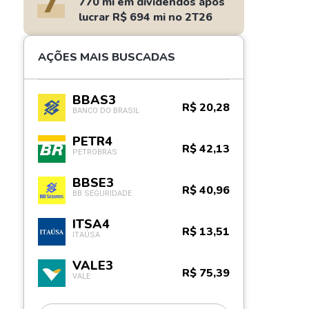
7
770 mi em dividendos após
lucrar R$ 694 mi no 2T26
AÇÕES MAIS BUSCADAS
BBAS3
R$ 20,28
BANCO DO BRASIL
PETR4
R$ 42,13
PETROBRAS
BBSE3
R$ 40,96
BB SEGURIDADE
ITSA4
R$ 13,51
ITAÚSA
VALE3
R$ 75,39
VALE