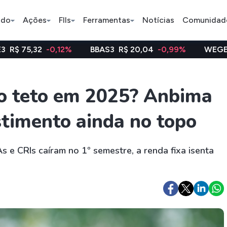
ado
Ações
FIIs
Ferramentas
Notícias
Comunidad
0,12%
BBAS3
R$ 20,04
-0,99%
WEGE3
R$ 47,97
-
Pe
 o teto em 2025? Anbima
stimento ainda no topo
Ação
BDR
FII
Bradesco
JBS
TRXF11
e CRIs caíram no 1º semestre, a renda fixa isenta
ETFs
Stocks
Criptomo
BOVA11
Tesla
Bitcoin
IVVB11
Apple
Ethereum
SMAL11
Amazon
Binance C