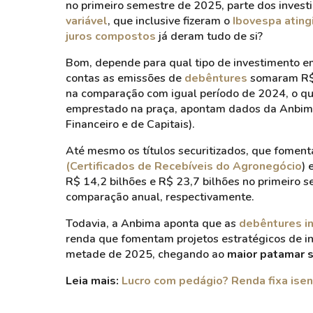
no primeiro semestre de 2025, parte dos invest
variável
, que inclusive fizeram o
Ibovespa atin
juros compostos
já deram tudo de si?
Bom, depende para qual tipo de investimento em 
contas as emissões de
debêntures
somaram R$ 
na comparação com igual período de 2024, o q
emprestado na praça, apontam dados da Anbima
Financeiro e de Capitais).
Até mesmo os títulos securitizados, que fomen
(Certificados de Recebíveis do Agronegócio
) 
R$ 14,2 bilhões e R$ 23,7 bilhões no primeiro
comparação anual, respectivamente.
Todavia, a Anbima aponta que as
debêntures i
renda que fomentam projetos estratégicos de inf
metade de 2025, chegando ao
maior patamar s
Leia mais:
Lucro com pedágio? Renda fixa ise