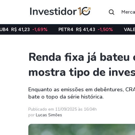
Merc
-1,69%
PETR4
R$ 41,43
-1,50%
VALE3
R$ 75,32
-
Renda fixa já bateu
Assuntos do momento
mostra tipo de inve
Índice
Ação
Ibovespa
Petrobras
Enquanto as emissões em debêntures, CRAs 
bate o topo da série histórica.
Ações
FIIs
Taesa
XPML11
Publicado em 11/09/2025 às 16:04h
por
Lucas Simões
Itausa
RECR11
Ambev
HGLG11