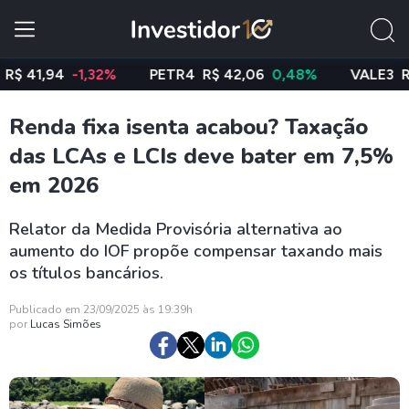
41,94
-1,32%
PETR4
R$ 42,06
0,48%
VALE3
R$ 75
Renda fixa isenta acabou? Taxação
das LCAs e LCIs deve bater em 7,5%
em 2026
Relator da Medida Provisória alternativa ao
aumento do IOF propõe compensar taxando mais
os títulos bancários.
Publicado em 23/09/2025 às 19:39h
por
Lucas Simões