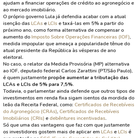
ajudam a financiar operações de crédito ao agronegócio e
ao mercado imobiliário.
O próprio governo Lula já defendia acabar com a atual
isenção das
LCAs
e
LCIs
e taxá-las em 5% a partir do
próximo ano, como forma alternativa de compensar o
aumento do
Imposto Sobre Operações Financeiras (IOF)
,
medida impopular que ameaça a popularidade tênue do
atual presidente da República às vésperas de ano
eleitoral.
No caso, o relator da Medida Provisória (MP) alternativa
ao IOF, deputado federal Carlos Zarattini (PT/São Paulo),
é quem justamente
propõe aumentar a tributação das
LCAs e LCIs de 5% para 7,5%
.
Todavia, o parlamentar ainda defende que outros tipos de
investimentos em renda fixa sigam isentos da mordida do
leão da Receita Federal, como:
Certificados de Recebíveis
do Agronegócio (CRAs)
,
Certificados de Recebíveis
Imobiliários (CRIs)
e
debêntures incentivadas
.
Só que uma das vantagens que faz com que justamente
os investidores gostem mais de aplicar em
LCAs
e
LCIs
é