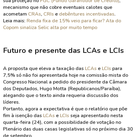
sua proteção no
FGC (Fundo Garantidor de Crédito)
,
mecanismo que não cobre eventuais calotes que
acometam
CRAs
,
CRIs
e
debêntures incentivadas
.
Leia mais:
Renda fixa de 15% veio para ficar? Ata do
Copom sinaliza Selic alta por muito tempo
Futuro e presente das LCAs e LCIs
A proposta que eleva a taxação das
LCAs
e
LCIs
para
7,5% só não foi apresentada hoje na comissão mista do
Congresso Nacional a pedido do presidente da Câmara
dos Deputados, Hugo Motta (Republicanos/Paraíba),
alegando que o texto ainda requeria discussão dos
líderes.
Portanto, agora a expectativa é que o relatório que põe
fim à isenção das
LCAs
e
LCIs
seja apresentado nesta
quarta-feira (24), com a possibilidade de votação no
Plenário das duas casas legislativas só no próximo dia 30
de setembro.