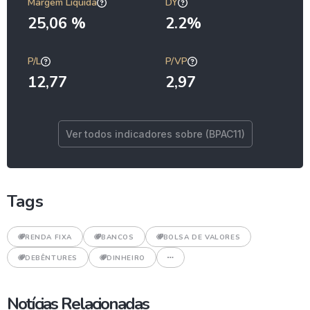
Margem Líquida
DY
25,06 %
2.2%
P/L
P/VP
12,77
2,97
Ver todos indicadores sobre (BPAC11)
Tags
RENDA FIXA
BANCOS
BOLSA DE VALORES
DEBÊNTURES
DINHEIRO
Notícias Relacionadas