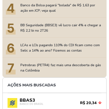
4
Banco da Bolsa pagará "bolada" de R$ 1,63 por
ação em JCP; veja qual
5
BB Seguridade (BBSE3) vê lucro cair 4% e chegar a
R$ 2,2 bi no 2T26
6
LCAs e LCIs pagando 110% do CDI ficam como com
Selic a 14% ao ano? Fizemos as contas
7
Petrobras (PETR4) faz mais uma descoberta de gás
na Colômbia
AÇÕES MAIS BUSCADAS
BBAS3
R$ 20,34
BANCO DO BRASIL