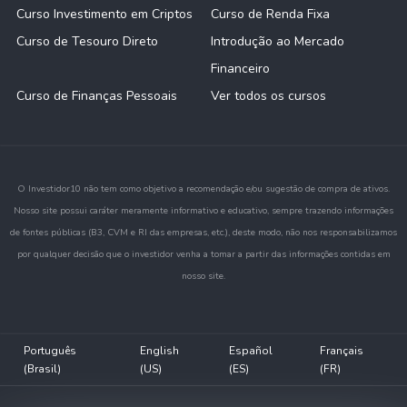
Curso Investimento em Criptos
Curso de Renda Fixa
Curso de Tesouro Direto
Introdução ao Mercado
Financeiro
Curso de Finanças Pessoais
Ver todos os cursos
O Investidor10 não tem como objetivo a recomendação e/ou sugestão de compra de ativos.
Nosso site possui caráter meramente informativo e educativo, sempre trazendo informações
de fontes públicas (B3, CVM e RI das empresas, etc.), deste modo, não nos responsabilizamos
por qualquer decisão que o investidor venha a tomar a partir das informações contidas em
nosso site.
Português
English
Español
Français
(Brasil)
(US)
(ES)
(FR)