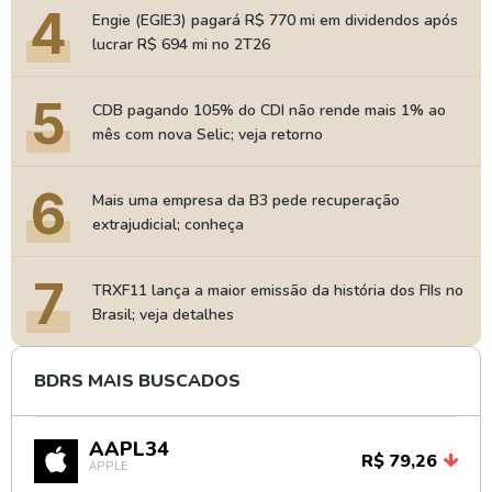
4
Engie (EGIE3) pagará R$ 770 mi em dividendos após
lucrar R$ 694 mi no 2T26
5
CDB pagando 105% do CDI não rende mais 1% ao
mês com nova Selic; veja retorno
6
Mais uma empresa da B3 pede recuperação
extrajudicial; conheça
7
TRXF11 lança a maior emissão da história dos FIIs no
Brasil; veja detalhes
BDRS MAIS BUSCADOS
AAPL34
R$ 79,26
APPLE