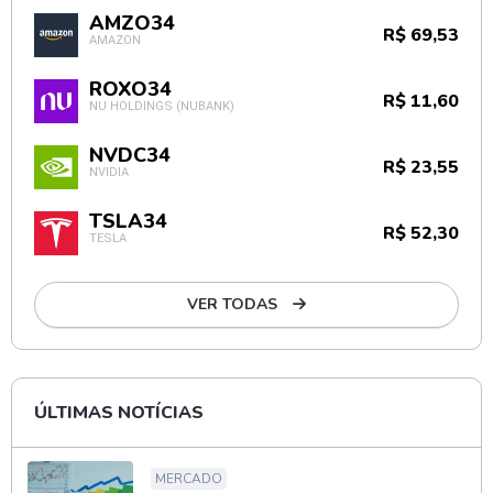
AMZO34
R$ 69,53
AMAZON
ROXO34
R$ 11,60
NU HOLDINGS (NUBANK)
NVDC34
R$ 23,55
NVIDIA
TSLA34
R$ 52,30
TESLA
VER TODAS
ÚLTIMAS NOTÍCIAS
MERCADO