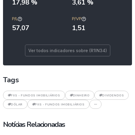
17,98 %
3,61 %
P/L
P/VP
57,07
1,51
Ver todos indicadores sobre (R1IN34)
Tags
FIIS - FUNDOS IMOBILIÁRIOS
DINHEIRO
DIVIDENDOS
DÓLAR
FIIS - FUNDOS IMOBILIÁRIOS
Notícias Relacionadas