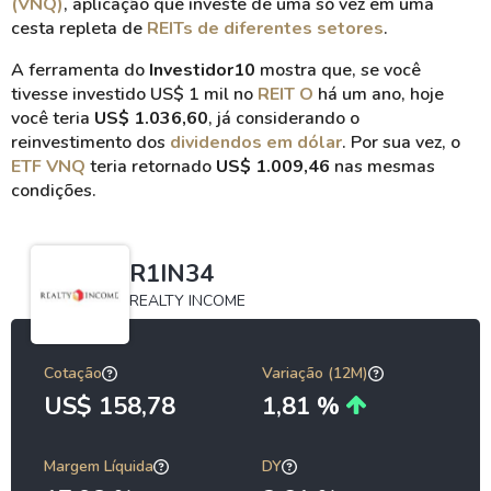
(VNQ)
, aplicação que investe de uma só vez em uma
cesta repleta de
REITs de diferentes setores
.
A ferramenta do
Investidor10
mostra que, se você
tivesse investido US$ 1 mil no
REIT O
há um ano, hoje
você teria
US$ 1.036,60
, já considerando o
reinvestimento dos
dividendos em dólar
. Por sua vez, o
ETF VNQ
teria retornado
US$ 1.009,46
nas mesmas
condições.
R1IN34
REALTY INCOME
Cotação
Variação (12M)
US$ 158,78
1,81 %
Margem Líquida
DY