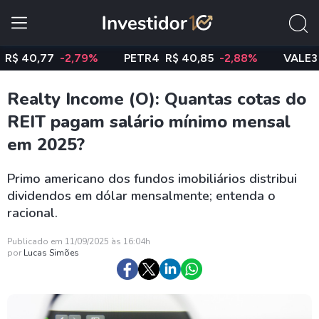
0,77
-2,79%
PETR4
R$ 40,85
-2,88%
VALE3
R$ 7
Realty Income (O): Quantas cotas do
REIT pagam salário mínimo mensal
em 2025?
Primo americano dos fundos imobiliários distribui
dividendos em dólar mensalmente; entenda o
racional.
Publicado em 11/09/2025 às 16:04h
por
Lucas Simões