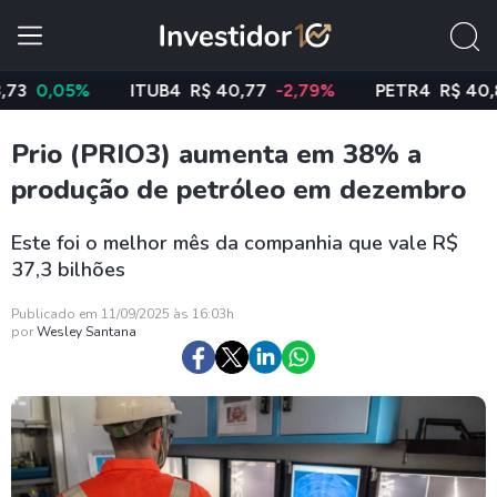
0,05%
ITUB4
R$ 40,77
-2,79%
PETR4
R$ 40,85
-
Prio (PRIO3) aumenta em 38% a
produção de petróleo em dezembro
Este foi o melhor mês da companhia que vale R$
37,3 bilhões
Publicado em 11/09/2025 às 16:03h
por
Wesley Santana