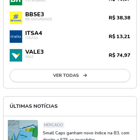
PETROBRAS
BBSE3
R$ 38,38
BB SEGURIDADE
ITSA4
R$ 13,21
ITAÚSA
VALE3
R$ 74,97
VALE
VER TODAS
ÚLTIMAS NOTÍCIAS
MERCADO
Small Caps ganham novo índice na B3, com
direito a ETF ao investidor