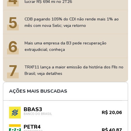
lucrar R$ 694 mi no 2T26
5
CDB pagando 105% do CDI não rende mais 1% ao
mês com nova Selic; veja retorno
6
Mais uma empresa da B3 pede recuperação
extrajudicial; conheça
7
TRXF11 lança a maior emissão da história dos FIIs no
Brasil; veja detalhes
AÇÕES MAIS BUSCADAS
BBAS3
R$ 20,06
BANCO DO BRASIL
PETR4
R$ 40,87