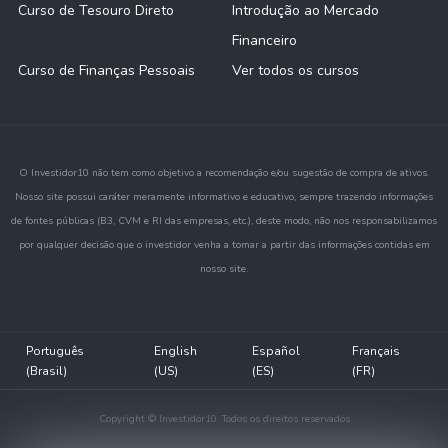
Curso de Tesouro Direto
Introdução ao Mercado
Financeiro
Curso de Finanças Pessoais
Ver todos os cursos
O Investidor10 não tem como objetivo a recomendação e/ou sugestão de compra de ativos.
Nosso site possui caráter meramente informativo e educativo, sempre trazendo informações
de fontes públicas (B3, CVM e RI das empresas, etc.), deste modo, não nos responsabilizamos
por qualquer decisão que o investidor venha a tomar a partir das informações contidas em
nosso site.
Português
English
Español
Français
(Brasil)
(US)
(ES)
(FR)
Copyright © Investidor10. Todos os direitos reservados