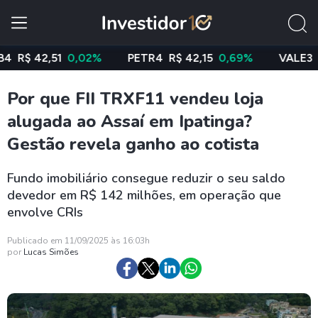
 42,51
0,02%
PETR4
R$ 42,15
0,69%
VALE3
R$ 76
Por que FII TRXF11 vendeu loja
alugada ao Assaí em Ipatinga?
Gestão revela ganho ao cotista
Fundo imobiliário consegue reduzir o seu saldo
devedor em R$ 142 milhões, em operação que
envolve CRIs
Publicado em 11/09/2025 às 16:03h
por
Lucas Simões