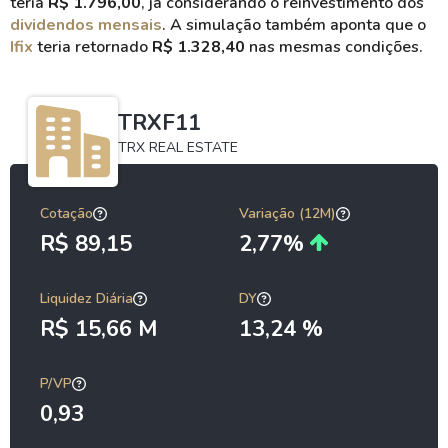
teria
R$ 1.796,00
, já considerando o reinvestimento dos
dividendos mensais
. A simulação também aponta que o
Ifix
teria retornado
R$ 1.328,40
nas mesmas condições.
TRXF11
TRX REAL ESTATE
Cotação
Variação (12M)
R$ 89,15
2,77%
Liquidez Diária
DY
R$ 15,66 M
13,24 %
P/VP
0,93