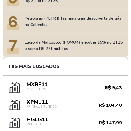
R$ 2,2 bi no 2T26
6
Petrobras (PETR4) faz mais uma descoberta de gás
na Colômbia
7
Lucro da Marcopolo (POMO4) encolhe 15% no 2T25
e soma R$ 271 milhões
FIIS MAIS BUSCADOS
MXRF11
R$ 9,43
MAXI RENDA
XPML11
R$ 104,40
XP MALLS FUNDOS
HGLG11
R$ 147,99
PÁTRIA LOG