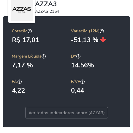
AZZA3
AZZAS 2154
Cotação
Variação (12M)
R$ 17,01
-51,13 %
Margem Líquida
DY
7,17 %
14.56%
P/L
P/VP
4,22
0,44
Ver todos indicadores sobre (AZZA3)