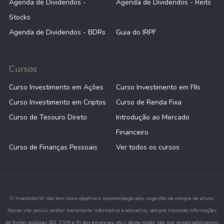
Agenda de Dividendos -
Agenda de Dividendos - Reits
Stocks
Agenda de Dividendos - BDRs
Guia do IRPF
Cursos
Curso Investimento em Ações
Curso Investimento em FIIs
Curso Investimento em Criptos
Curso de Renda Fixa
Curso de Tesouro Direto
Introdução ao Mercado
Financeiro
Curso de Finanças Pessoais
Ver todos os cursos
O Investidor10 não tem como objetivo a recomendação e/ou sugestão de compra de ativos.
Nosso site possui caráter meramente informativo e educativo, sempre trazendo informações
de fontes públicas (B3, CVM e RI das empresas, etc.), deste modo, não nos responsabilizamos