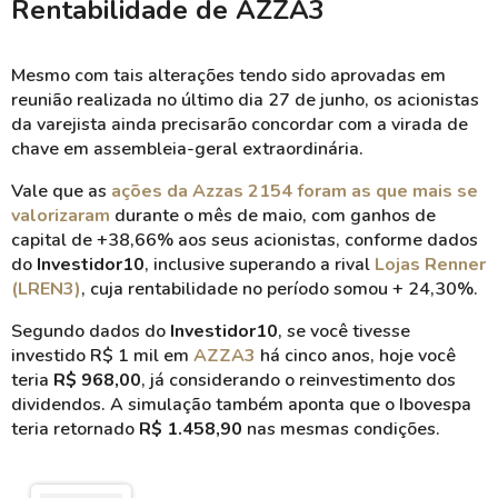
Rentabilidade de AZZA3
Mesmo com tais alterações tendo sido aprovadas em
reunião realizada no último dia 27 de junho, os acionistas
da varejista ainda precisarão concordar com a virada de
chave em assembleia-geral extraordinária.
Vale que as
ações da Azzas 2154 foram as que mais se
valorizaram
durante o mês de maio, com ganhos de
capital de +38,66% aos seus acionistas, conforme dados
do
Investidor10
, inclusive superando a rival
Lojas Renner
(LREN3)
, cuja rentabilidade no período somou + 24,30%.
Segundo dados do
Investidor10
, se você tivesse
investido R$ 1 mil em
AZZA3
há cinco anos, hoje você
teria
R$ 968,00
, já considerando o reinvestimento dos
dividendos. A simulação também aponta que o Ibovespa
teria retornado
R$ 1.458,90
nas mesmas condições.