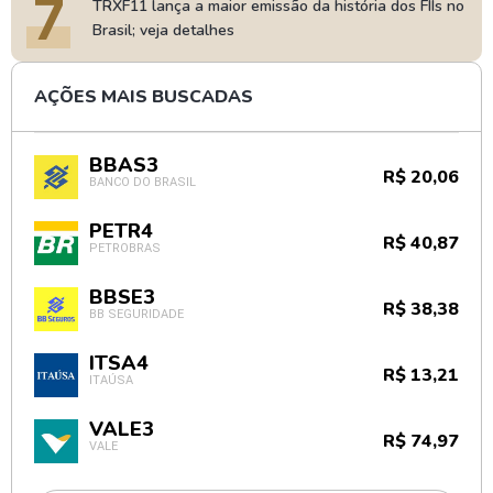
7
TRXF11 lança a maior emissão da história dos FIIs no
Brasil; veja detalhes
AÇÕES MAIS BUSCADAS
BBAS3
R$ 20,06
BANCO DO BRASIL
PETR4
R$ 40,87
PETROBRAS
BBSE3
R$ 38,38
BB SEGURIDADE
ITSA4
R$ 13,21
ITAÚSA
VALE3
R$ 74,97
VALE