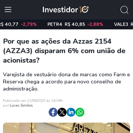
,77
-2,79%
PETR4
R$ 40,85
-2,88%
VALE3
R$ 74,
Por que as ações da Azzas 2154
(AZZA3) disparam 6% com união de
acionistas?
Varejista de vestuário dona de marcas como Farm e
Reserva chega a acordo para novo conselho de
administração.
Publicado em 11/09/2025 às 16:04h
por
Lucas Simões