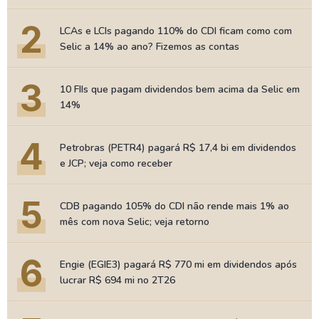
2
LCAs e LCIs pagando 110% do CDI ficam como com
Selic a 14% ao ano? Fizemos as contas
3
10 FIIs que pagam dividendos bem acima da Selic em
14%
4
Petrobras (PETR4) pagará R$ 17,4 bi em dividendos
e JCP; veja como receber
5
CDB pagando 105% do CDI não rende mais 1% ao
mês com nova Selic; veja retorno
6
Engie (EGIE3) pagará R$ 770 mi em dividendos após
lucrar R$ 694 mi no 2T26