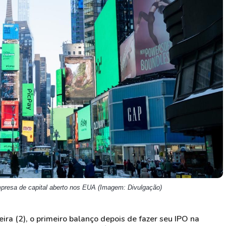
HASH11
Google
Dogecoin
GOLD11
Meta
Solana
XINA11
Coca-Cola
Cardano
Ver todos
Ver todos
Ver todos
resa de capital aberto nos EUA (Imagem: Divulgação)
eira (2), o primeiro balanço depois de fazer seu IPO na