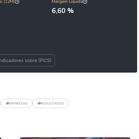
o (12M)
Margem Líquida
6,60 %
indicadores sobre (PICS)
EMPRESAS
RESULTADOS