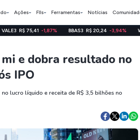
ado
Ações
FIIs
Ferramentas
Notícias
Comunidad
5,41
-1,87%
BBAS3
R$ 20,24
-3,94%
WEGE3
R$ 4
Pe
 mi e dobra resultado no
ós IPO
Índice
Ação
Ação
Bradesco
Petrobras
Axia
no lucro líquido e receita de R$ 3,5 bilhões no
ETFs
Stocks
Criptomo
BOVA11
Tesla
Bitcoin
IVVB11
Apple
Ethereum
SMAL11
Amazon
Binance C