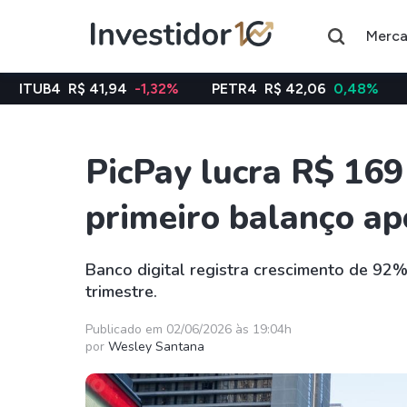
Merc
 41,94
-1,32%
PETR4
R$ 42,06
0,48%
VALE3
R$ 7
PicPay lucra R$ 169
Assuntos do momento
primeiro balanço ap
Índice
Índice
Ibovespa
Selic
Banco digital registra crescimento de 92% 
trimestre.
Ações
FIIs
Taesa
XPML11
Publicado em 02/06/2026 às 19:04h
por
Wesley Santana
Itausa
RECR11
Ambev
HGLG11