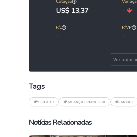
Cotação
Variaçã
US$ 13,37
-
P/L
P/VP
-
-
Ver todos 
Tags
MERCADO
BALANÇO FINANCEIRO
BANCOS
Notícias Relacionadas