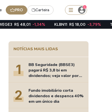
3
e
PRO
Carteira
8,01
-1,34%
KLBN11
R$ 18,00
-3,79%
TAEE11
R$ 39
squisar
NOTÍCIAS MAIS LIDAS
FII
TRXF11
1
BB Seguridade (BBSE3)
pagará R$ 3,8 bi em
dividendos; veja valor por
ação
edas
Ideias
2
Fundo imobiliário corta
Agenda de Dividendos
dividendos e despenca 40%
Radar do Dividendo Inteligente
em um único dia
oin - BNB
Carteiras Recomendadas