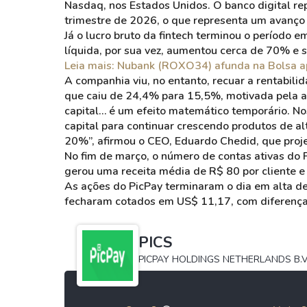
Nasdaq, nos Estados Unidos. O banco digital re
trimestre de 2026, o que representa um avanço
Já o lucro bruto da fintech terminou o período e
líquida, por sua vez, aumentou cerca de 70% e
Leia mais: Nubank (ROXO34) afunda na Bolsa ap
A companhia viu, no entanto, recuar a rentabilid
que caiu de 24,4% para 15,5%, motivada pela a
capital… é um efeito matemático temporário. No
capital para continuar crescendo produtos de alt
20%”, afirmou o CEO, Eduardo Chedid, que proj
No fim de março, o número de contas ativas do P
gerou uma receita média de R$ 80 por cliente e
As ações do PicPay terminaram o dia em alta d
fecharam cotados em US$ 11,17, com diferença 
PICS
PICPAY HOLDINGS NETHERLANDS B.V