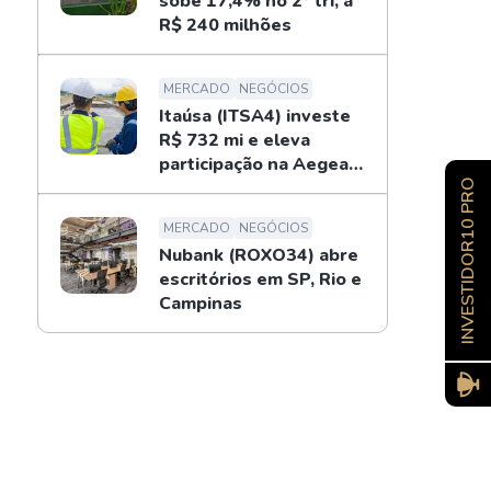
sobe 17,4% no 2º tri, a
R$ 240 milhões
MERCADO
NEGÓCIOS
Itaúsa (ITSA4) investe
R$ 732 mi e eleva
participação na Aegea
para 14%
INVESTIDOR10 PRO
MERCADO
NEGÓCIOS
Nubank (ROXO34) abre
escritórios em SP, Rio e
Campinas