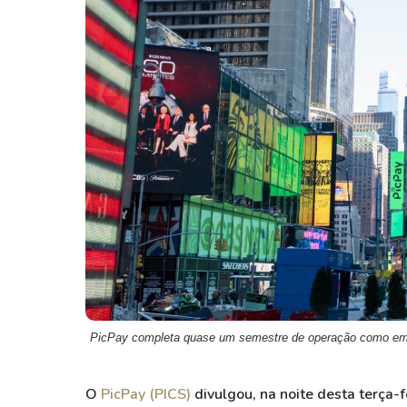
Weg
XPLG11
Klabin
KNRI11
Petrobrás
KNCR11
Ver todos
Ver todos
PicPay completa quase um semestre de operação como emp
O
PicPay (PICS)
divulgou, na noite desta terça-f