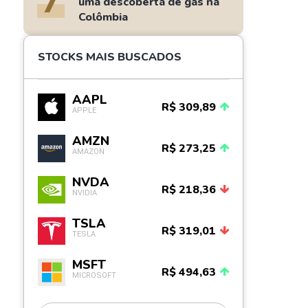
7
uma descoberta de gás na
Colômbia
STOCKS MAIS BUSCADOS
AAPL
R$ 309,89
APPLE
AMZN
R$ 273,25
AMAZON
NVDA
R$ 218,36
NVIDIA
TSLA
R$ 319,01
TESLA
MSFT
R$ 494,63
MICROSOFT