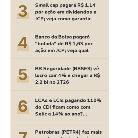
Comparador de Ativos
3
Small cap pagará R$ 1,14
As Ações Mais Buscadas
por ação em dividendos e
JCP; veja como garantir
Guia do Iniciante
4
Banco da Bolsa pagará
"bolada" de R$ 1,63 por
ação em JCP; veja qual
5
BB Seguridade (BBSE3) vê
lucro cair 4% e chegar a R$
2,2 bi no 2T26
6
LCAs e LCIs pagando 110%
do CDI ficam como com
Selic a 14% ao ano?
Fizemos as contas
Petrobras (PETR4) faz mais