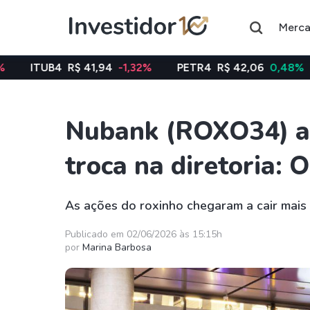
Merc
$ 41,94
-1,32%
PETR4
R$ 42,06
0,48%
VALE3
R$ 
Nubank (ROXO34) a
Assuntos do momento
troca na diretoria:
Índice
Índice
Ibovespa
Selic
As ações do roxinho chegaram a cair mais 
Ações
FIIs
Publicado em 02/06/2026 às 15:15h
por
Marina Barbosa
Taesa
XPML11
Itausa
RECR11
Ambev
HGLG11