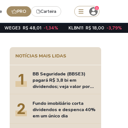
3
e
PRO
Carteira
48,01
-1,34%
KLBN11
R$ 18,00
-3,79%
TAEE11
R$ 3
squisar
NOTÍCIAS MAIS LIDAS
FII
TRXF11
1
BB Seguridade (BBSE3)
pagará R$ 3,8 bi em
dividendos; veja valor por
ação
edas
Ideias
2
Fundo imobiliário corta
Agenda de Dividendos
dividendos e despenca 40%
Radar do Dividendo Inteligente
em um único dia
oin - BNB
Carteiras Recomendadas