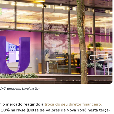
HASH11
Google
Dogecoin
GOLD11
Meta
Solana
XINA11
Coca-Cola
Cardano
Ver todos
Ver todos
Ver todos
e CFO (Imagem: Divulgação)
om o mercado reagindo à
troca do seu diretor financeiro
.
 10% na Nyse (Bolsa de Valores de Nova York) nesta terça-