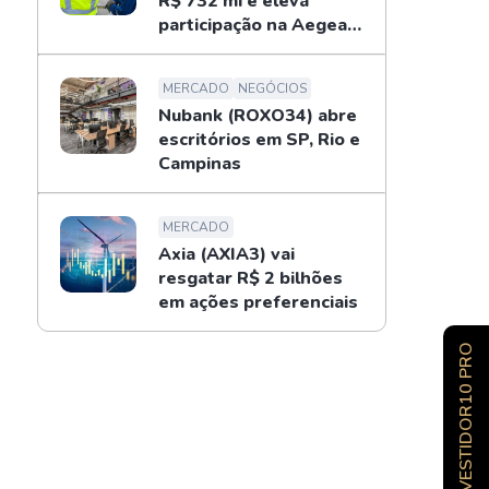
R$ 732 mi e eleva
participação na Aegea
para 14%
MERCADO
NEGÓCIOS
Nubank (ROXO34) abre
escritórios em SP, Rio e
Campinas
MERCADO
Axia (AXIA3) vai
resgatar R$ 2 bilhões
em ações preferenciais
INVESTIDOR10 PRO