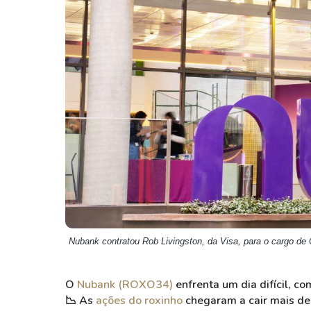
Weg
XPLG11
Klabin
KNRI11
Petrobrás
KNCR11
Ver todos
Ver todos
Nubank contratou Rob Livingston, da Visa, para o cargo d
O
Nubank (ROXO34)
enfrenta um dia difícil, c
📉 As
ações do roxinho
chegaram a cair mais de