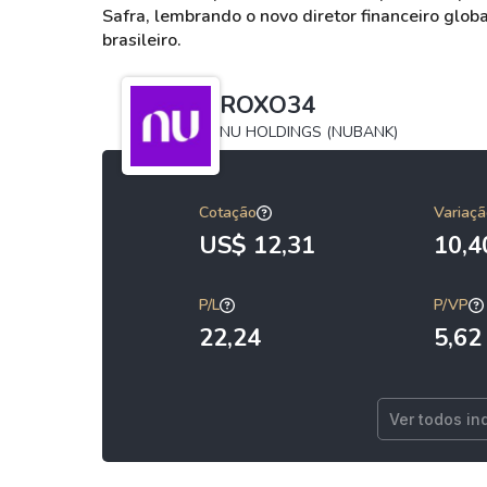
Safra, lembrando o novo diretor financeiro glo
brasileiro.
ROXO34
NU HOLDINGS (NUBANK)
Cotação
Variaçã
US$ 12,31
10,
P/L
P/VP
22,24
5,62
Ver todos in