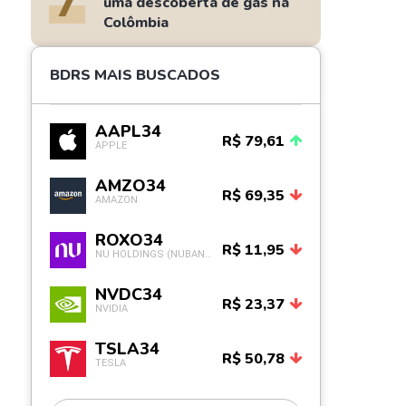
7
uma descoberta de gás na
Colômbia
BDRS MAIS BUSCADOS
AAPL34
R$ 79,61
APPLE
AMZO34
R$ 69,35
AMAZON
ROXO34
R$ 11,95
NU HOLDINGS (NUBANK)
NVDC34
R$ 23,37
NVIDIA
TSLA34
R$ 50,78
TESLA