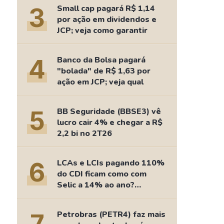
Comparador de Ativos
3
Small cap pagará R$ 1,14
As Ações Mais Buscadas
por ação em dividendos e
JCP; veja como garantir
Guia do Iniciante
4
Banco da Bolsa pagará
"bolada" de R$ 1,63 por
ação em JCP; veja qual
5
BB Seguridade (BBSE3) vê
lucro cair 4% e chegar a R$
2,2 bi no 2T26
6
LCAs e LCIs pagando 110%
do CDI ficam como com
Selic a 14% ao ano?
Fizemos as contas
Petrobras (PETR4) faz mais