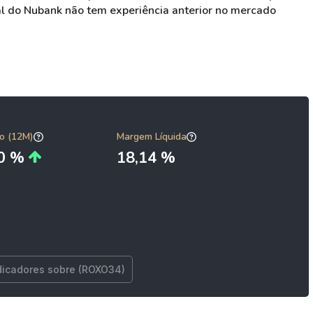
bal do Nubank não tem experiência anterior no mercado
o (12M)
Margem Líquida
40 %
18,14 %
dicadores sobre (ROXO34)