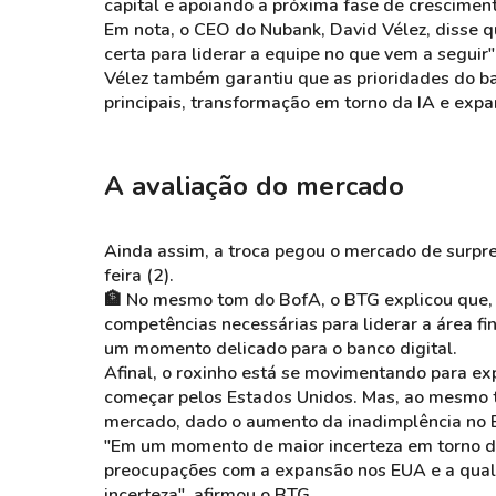
capital e apoiando a próxima fase de cresciment
Em nota, o CEO do Nubank, David Vélez, disse qu
certa para liderar a equipe no que vem a seguir"
Vélez também garantiu que as prioridades do 
principais, transformação em torno da IA e expa
A avaliação do mercado
Ainda assim, a troca pegou o mercado de surpr
feira (2).
🏦 No mesmo tom do BofA, o BTG explicou que, e
competências necessárias para liderar a área 
um momento delicado para o banco digital.
Afinal, o roxinho está se movimentando para ex
começar pelos Estados Unidos. Mas, ao mesmo t
mercado, dado o aumento da inadimplência no B
"Em um momento de maior incerteza em torno da
preocupações com a expansão nos EUA e a qual
incerteza", afirmou o BTG.