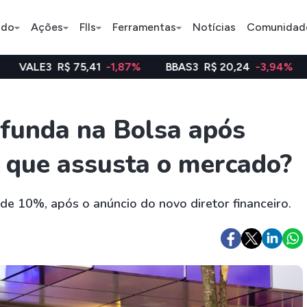
ado
Ações
FIIs
Ferramentas
Notícias
Comunidad
75,41
-1,87%
BBAS3
R$ 20,24
-3,94%
WEGE3
R$ 
Pe
funda na Bolsa após
 O que assusta o mercado?
Índice
Ação
Ação
Bradesco
Petrobras
Axia
de 10%, após o anúncio do novo diretor financeiro.
ETFs
Stocks
Criptomo
BOVA11
Tesla
Bitcoin
IVVB11
Apple
Ethereum
SMAL11
Amazon
Binance C