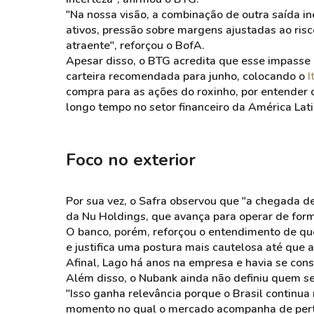
"Na nossa visão, a combinação de outra saída i
ativos, pressão sobre ‌margens ajustadas ao ris
atraente", reforçou o BofA.
Apesar disso, o BTG acredita que esse impasse p
carteira recomendada para junho, colocando o
I
compra para as ações do roxinho, por entender 
longo tempo no setor financeiro da América Lati
Foco no exterior
Por sua vez, o Safra observou que "a chegada 
da Nu Holdings, que avança para operar de for
O banco, porém, reforçou o entendimento de que
e justifica uma postura mais cautelosa até que 
Afinal, Lago há anos na empresa e havia se cons
Além disso, o Nubank ainda não definiu quem se
"Isso ganha relevância porque o Brasil continu
momento no qual o mercado acompanha de perto s