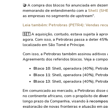
🤝 A compra dos blocos foi anunciada em dezem
memorando de entendimento com a
Shell (SHE
as empresas no segmento de upstream".
Leia também: Petrobras (PETR4): Vendas re
🇸🇹 A aquisição, contudo, estava sujeita à apro
agora. Com isso, a Petrobras passa a deter 45%
localizado em São Tomé e Príncipe.
Com isso, a Petrobras também assinou aditivos a
Agreements dos referidos blocos. Veja a compo
Bloco 10
: Shell, operadora (40%), Petr
Bloco 11
: Shell, operadora (40%), Petr
Bloco 13
: Shell, operadora (40%), Petr
Em comunicado ao mercado, a Petrobras disse q
no continente africano, com o propósito de
diver
longo prazo da Companhia, visando à
recomposi
exploração de novas fronteiras e atuação em par