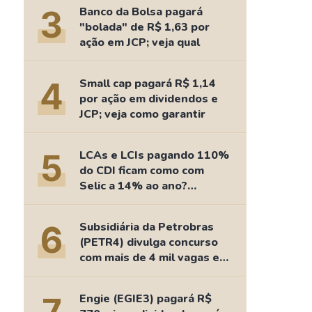
Comparador de Ativos
3
Banco da Bolsa pagará
As Ações Mais Buscadas
"bolada" de R$ 1,63 por
ação em JCP; veja qual
Guia do Iniciante
4
Small cap pagará R$ 1,14
por ação em dividendos e
JCP; veja como garantir
5
LCAs e LCIs pagando 110%
do CDI ficam como com
Selic a 14% ao ano?
Fizemos as contas
6
Subsidiária da Petrobras
(PETR4) divulga concurso
com mais de 4 mil vagas e
salários de até R$ 15 mil
Engie (EGIE3) pagará R$