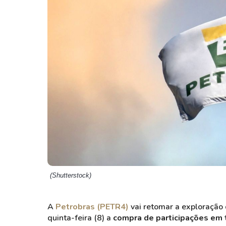
Weg
XPLG11
Klabin
KNRI11
Petrobrás
KNCR11
Ver todos
Ver todos
(Shutterstock)
A
Petrobras (PETR4)
vai retomar a exploração 
quinta-feira (8) a
compra de participações em 