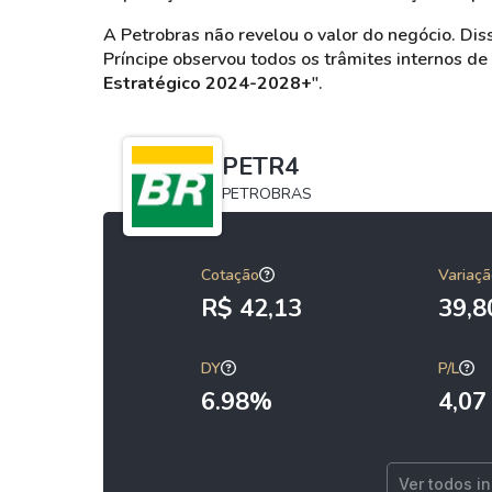
A Petrobras não revelou o valor do negócio. Di
Príncipe observou todos os trâmites internos 
Estratégico 2024-2028+
".
PETR4
PETROBRAS
Cotação
Variaçã
R$ 42,13
39,
DY
P/L
6.98%
4,07
Ver todos i