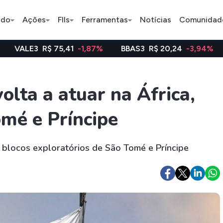
ado
Ações
FIIs
Ferramentas
Notícias
Comunidad
 75,41
-1,87%
BBAS3
R$ 20,24
-3,94%
WEGE3
R$
Pe
olta a atuar na África,
mé e Príncipe
Índice
Ação
Ação
Bradesco
Petrobras
Axia
blocos exploratórios de São Tomé e Príncipe
ETFs
Stocks
Criptomo
BOVA11
Tesla
Bitcoin
IVVB11
Apple
Ethereum
SMAL11
Amazon
Binance C