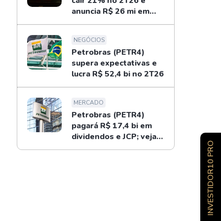
cair 21% no 2T26 e
anuncia R$ 26 mi em
dividendos
NEGÓCIOS
Petrobras (PETR4)
supera expectativas e
lucra R$ 52,4 bi no 2T26
MERCADO
Petrobras (PETR4)
pagará R$ 17,4 bi em
dividendos e JCP; veja
INVESTIDOR10 PRO
como receber