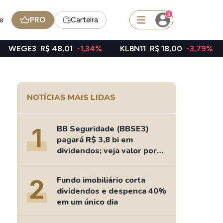
3
e
PRO
Carteira
 48,01
-1,34%
KLBN11
R$ 18,00
-3,79%
TAEE11
R$ 
squisar
NOTÍCIAS MAIS LIDAS
FII
TRXF11
1
BB Seguridade (BBSE3)
pagará R$ 3,8 bi em
dividendos; veja valor por
ação
edas
Ideias
2
Fundo imobiliário corta
Agenda de Dividendos
dividendos e despenca 40%
Radar do Dividendo Inteligente
em um único dia
oin - BNB
Carteiras Recomendadas