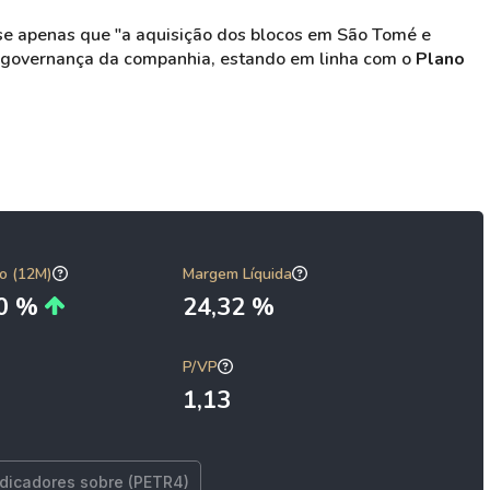
sse apenas que "a aquisição dos blocos em São Tomé e
de governança da companhia, estando em linha com o
Plano
o (12M)
Margem Líquida
80 %
24,32 %
P/VP
1,13
ndicadores sobre (PETR4)