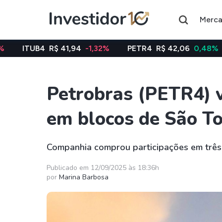
Merc
R$ 41,94
-1,32%
PETR4
R$ 42,06
0,48%
VALE3
R$
Petrobras (PETR4) v
Assuntos do momento
em blocos de São To
Índice
Índice
Ibovespa
Selic
Companhia comprou participações em três 
Ações
FIIs
Publicado em 12/09/2025 às 18:36h
por
Marina Barbosa
Taesa
XPML11
Itausa
RECR11
Ambev
HGLG11