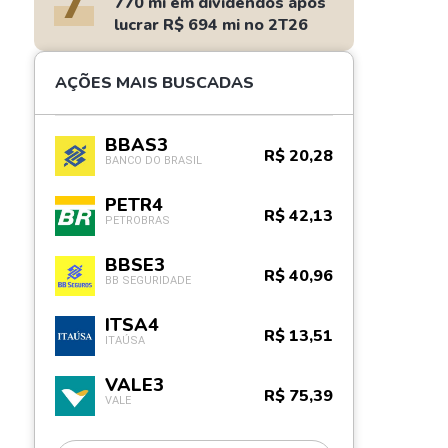
7
770 mi em dividendos após
lucrar R$ 694 mi no 2T26
AÇÕES MAIS BUSCADAS
BBAS3
R$ 20,28
BANCO DO BRASIL
PETR4
R$ 42,13
PETROBRAS
BBSE3
R$ 40,96
BB SEGURIDADE
ITSA4
R$ 13,51
ITAÚSA
VALE3
R$ 75,39
VALE