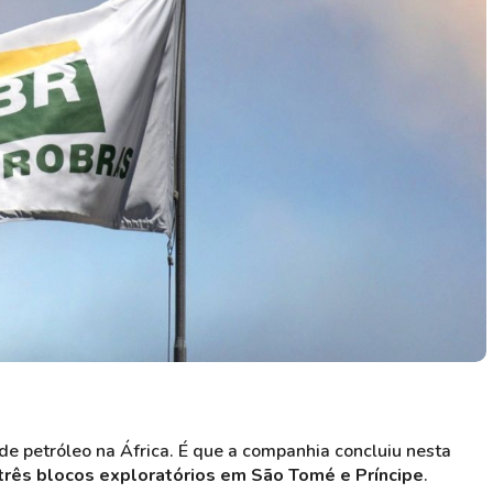
HASH11
Google
Dogecoin
GOLD11
Meta
Solana
XINA11
Coca-Cola
Cardano
Ver todos
Ver todos
Ver todos
de petróleo na África. É que a companhia concluiu nesta
três blocos exploratórios em São Tomé e Príncipe
.