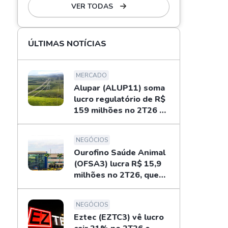
VER TODAS
ÚLTIMAS NOTÍCIAS
MERCADO
Alupar (ALUP11) soma
lucro regulatório de R$
159 milhões no 2T26 e
libera dividendos
NEGÓCIOS
Ourofino Saúde Animal
(OFSA3) lucra R$ 15,9
milhões no 2T26, queda
de 33%
NEGÓCIOS
Eztec (EZTC3) vê lucro