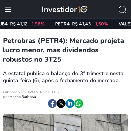
$ 41,12
-1,96%
PETR4
R$ 41,43
-1,50%
VALE3
R$ 
Petrobras (PETR4): Mercado projeta
lucro menor, mas dividendos
robustos no 3T25
A estatal publica o balanço do 3º trimestre nesta
quinta-feira (6), após o fechamento do mercado.
Publicado em 06/11/2025 às 09:37h
por
Marina Barbosa