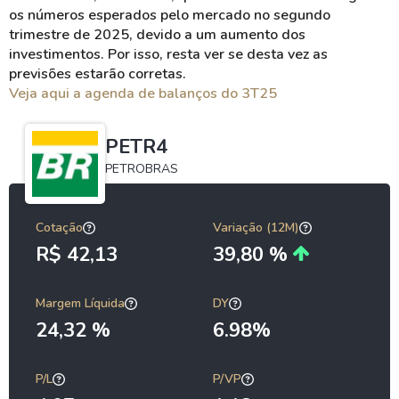
os números esperados pelo mercado no segundo
trimestre de 2025, devido a um aumento dos
investimentos. Por isso, resta ver se desta vez as
previsões estarão corretas.
Veja aqui a agenda de balanços do 3T25
PETR4
PETROBRAS
Cotação
Variação (12M)
R$ 42,13
39,80 %
Margem Líquida
DY
24,32 %
6.98%
P/L
P/VP