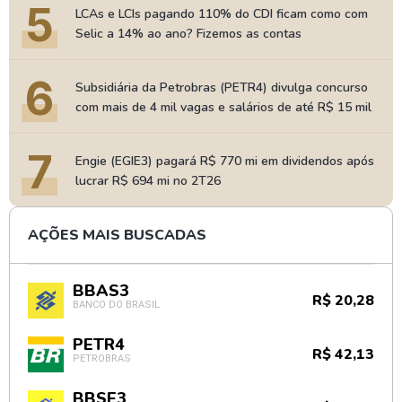
5
LCAs e LCIs pagando 110% do CDI ficam como com
Selic a 14% ao ano? Fizemos as contas
6
Subsidiária da Petrobras (PETR4) divulga concurso
com mais de 4 mil vagas e salários de até R$ 15 mil
7
Engie (EGIE3) pagará R$ 770 mi em dividendos após
lucrar R$ 694 mi no 2T26
AÇÕES MAIS BUSCADAS
BBAS3
R$ 20,28
BANCO DO BRASIL
PETR4
R$ 42,13
PETROBRAS
BBSE3