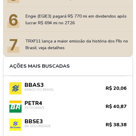
6
Engie (EGIE3) pagará R$ 770 mi em dividendos após
lucrar R$ 694 mi no 2T26
7
TRXF11 lança a maior emissão da história dos FIIs no
Brasil; veja detalhes
AÇÕES MAIS BUSCADAS
BBAS3
R$ 20,06
BANCO DO BRASIL
PETR4
R$ 40,87
PETROBRAS
BBSE3
R$ 38,38
BB SEGURIDADE