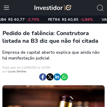
R$ 40,77
-2,79%
PETR4
R$ 40,85
-2,88%
VALE3
Pedido de falência: Construtora
listada na B3 diz que não foi citada
Empresa de capital aberto explica que ainda não
há manifestação judicial
Publicado em 11/09/2025 às 16:03h
por
Lucas Simões