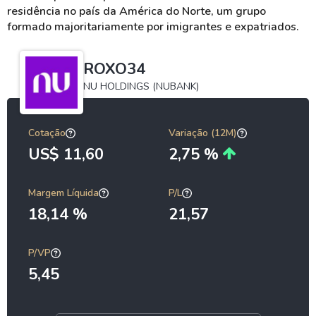
residência no país da América do Norte, um grupo
formado majoritariamente por imigrantes e expatriados.
ROXO34
NU HOLDINGS (NUBANK)
Cotação
Variação (12M)
US$ 11,60
2,75 %
Margem Líquida
P/L
18,14 %
21,57
P/VP
5,45