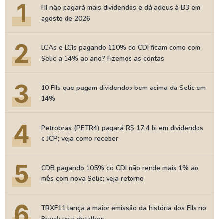
1
FII não pagará mais dividendos e dá adeus à B3 em
agosto de 2026
2
LCAs e LCIs pagando 110% do CDI ficam como com
Selic a 14% ao ano? Fizemos as contas
3
10 FIIs que pagam dividendos bem acima da Selic em
14%
4
Petrobras (PETR4) pagará R$ 17,4 bi em dividendos
e JCP; veja como receber
5
CDB pagando 105% do CDI não rende mais 1% ao
mês com nova Selic; veja retorno
6
TRXF11 lança a maior emissão da história dos FIIs no
Brasil; veja detalhes