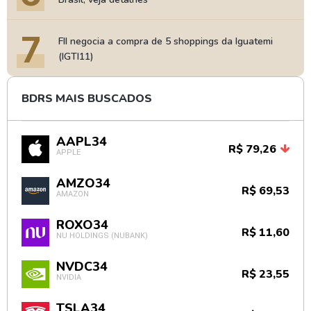
7
FII negocia a compra de 5 shoppings da Iguatemi
(IGTI11)
BDRS MAIS BUSCADOS
AAPL34
R$ 79,26
APPLE
AMZO34
R$ 69,53
AMAZON
ROXO34
R$ 11,60
NU HOLDINGS (NUBANK)
NVDC34
R$ 23,55
NVIDIA
TSLA34