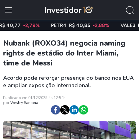
,77
-2,79%
PETR4
R$ 40,85
-2,88%
VALE3
R$ 74
Nubank (ROXO34) negocia naming
rights de estádio do Inter Miami,
time de Messi
Acordo pode reforçar presença do banco nos EUA
e ampliar exposição internacional.
Publicado em 01/12/2025 às 12:54h
por
Wesley Santana