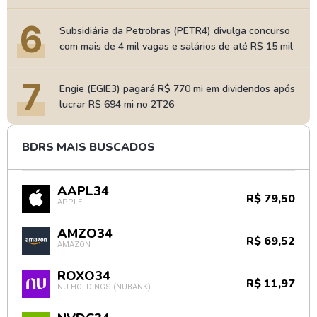
6
Subsidiária da Petrobras (PETR4) divulga concurso
com mais de 4 mil vagas e salários de até R$ 15 mil
7
Engie (EGIE3) pagará R$ 770 mi em dividendos após
lucrar R$ 694 mi no 2T26
BDRS MAIS BUSCADOS
AAPL34
R$ 79,50
APPLE
AMZO34
R$ 69,52
AMAZON
ROXO34
R$ 11,97
NU HOLDINGS (NUBANK)