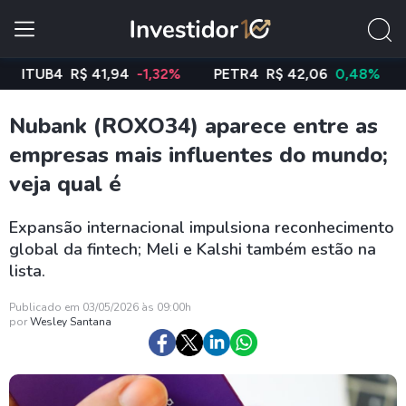
UB4
R$ 41,94
-1,32%
PETR4
R$ 42,06
0,48%
VAL
Nubank (ROXO34) aparece entre as
empresas mais influentes do mundo;
veja qual é
Expansão internacional impulsiona reconhecimento
global da fintech; Meli e Kalshi também estão na
lista.
Publicado em 03/05/2026 às 09:00h
por
Wesley Santana