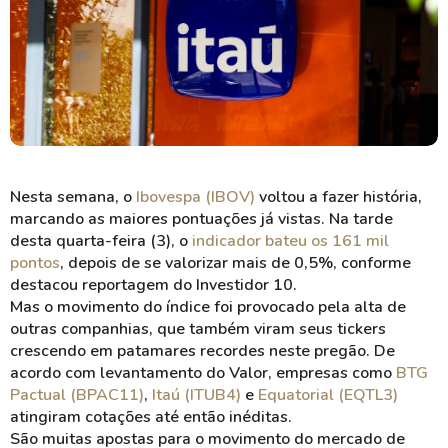
Itaú é o banco mais valioso da América Latina (Imagem: Shutterstock)
Nesta semana, o
Ibovespa (IBOV)
voltou a fazer história,
marcando as maiores pontuações já vistas. Na tarde
desta quarta-feira (3), o
indicador bateu os 161 mil
pontos
, depois de se valorizar mais de 0,5%, conforme
destacou reportagem do Investidor 10.
Mas o movimento do índice foi provocado pela alta de
outras companhias, que também viram seus tickers
crescendo em patamares recordes neste pregão. De
acordo com levantamento do Valor, empresas como
BTG
Pactual (BPAC11)
,
Itaú (ITUB4)
e
Equatorial (EQTL3)
atingiram cotações até então inéditas.
São muitas apostas para o movimento do mercado de