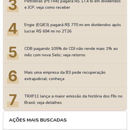
3
Petrobras (PETR4) pagará R$ 17,4 bi em dividendos
e JCP; veja como receber
4
Engie (EGIE3) pagará R$ 770 mi em dividendos após
lucrar R$ 694 mi no 2T26
5
CDB pagando 105% do CDI não rende mais 1% ao
mês com nova Selic; veja retorno
6
Mais uma empresa da B3 pede recuperação
extrajudicial; conheça
7
TRXF11 lança a maior emissão da história dos FIIs no
Brasil; veja detalhes
AÇÕES MAIS BUSCADAS