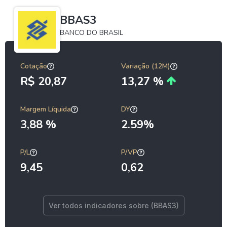
BBAS3
BANCO DO BRASIL
Cotação
Variação (12M)
R$ 20,87
13,27 %
Margem Líquida
DY
3,88 %
2.59%
P/L
P/VP
9,45
0,62
Ver todos indicadores sobre (BBAS3)