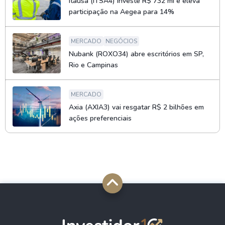
Itaúsa (ITSA4) investe R$ 732 mi e eleva
participação na Aegea para 14%
MERCADO
NEGÓCIOS
Nubank (ROXO34) abre escritórios em SP,
Rio e Campinas
MERCADO
Axia (AXIA3) vai resgatar R$ 2 bilhões em
ações preferenciais