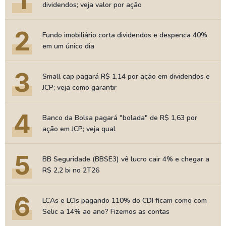
1
dividendos; veja valor por ação
2
Fundo imobiliário corta dividendos e despenca 40%
em um único dia
3
Small cap pagará R$ 1,14 por ação em dividendos e
JCP; veja como garantir
4
Banco da Bolsa pagará "bolada" de R$ 1,63 por
ação em JCP; veja qual
5
BB Seguridade (BBSE3) vê lucro cair 4% e chegar a
R$ 2,2 bi no 2T26
6
LCAs e LCIs pagando 110% do CDI ficam como com
Selic a 14% ao ano? Fizemos as contas