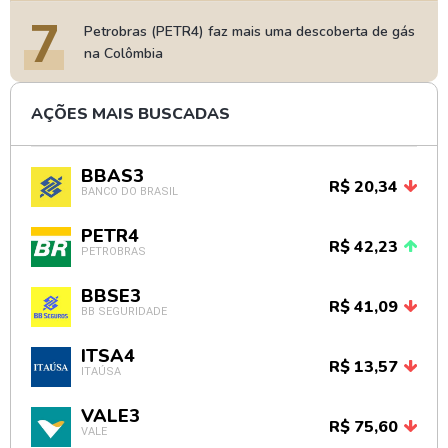
7
Petrobras (PETR4) faz mais uma descoberta de gás
na Colômbia
AÇÕES MAIS BUSCADAS
BBAS3
R$ 20,34
BANCO DO BRASIL
PETR4
R$ 42,23
PETROBRAS
BBSE3
R$ 41,09
BB SEGURIDADE
ITSA4
R$ 13,57
ITAÚSA
VALE3
R$ 75,60
VALE