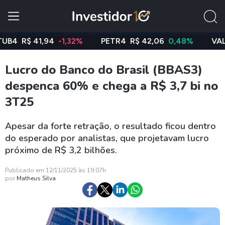
R$ 41,94
-1,32%
PETR4
R$ 42,06
0,48%
VALE3
R$
Lucro do Banco do Brasil (BBAS3)
despenca 60% e chega a R$ 3,7 bi no
3T25
Apesar da forte retração, o resultado ficou dentro
do esperado por analistas, que projetavam lucro
próximo de R$ 3,2 bilhões.
Publicado em 12/11/2025 às 19:07h
por
Matheus Silva