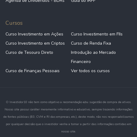
Agenda de Dividendos - BDRs
Guia do IRPF
Cursos
Curso Investimento em Ações
Curso Investimento em FIIs
Curso Investimento em Criptos
Curso de Renda Fixa
Curso de Tesouro Direto
Introdução ao Mercado
Financeiro
Curso de Finanças Pessoais
Ver todos os cursos
O Investidor10 não tem como objetivo a recomendação e/ou sugestão de compra de ativos.
Nosso site possui caráter meramente informativo e educativo, sempre trazendo informações
de fontes públicas (B3, CVM e RI das empresas, etc.), deste modo, não nos responsabilizamos
por qualquer decisão que o investidor venha a tomar a partir das informações contidas em
nosso site.