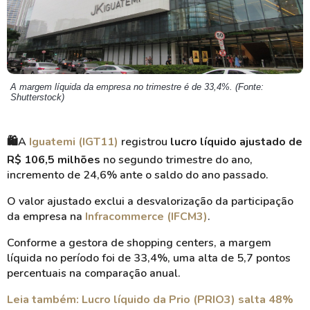
A margem líquida da empresa no trimestre é de 33,4%. (Fonte:
Shutterstock)
🛍️A
Iguatemi (IGT11)
registrou
lucro líquido ajustado de
R$ 106,5 milhões
no segundo trimestre do ano,
incremento de 24,6% ante o saldo do ano passado.
O valor ajustado exclui a desvalorização da participação
da empresa na
Infracommerce (IFCM3)
.
Conforme a gestora de shopping centers, a margem
líquida no período foi de 33,4%, uma alta de 5,7 pontos
percentuais na comparação anual.
Leia também: Lucro líquido da Prio (PRIO3) salta 48%