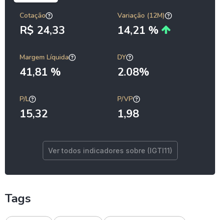
Cotação
Variação (12M)
R$ 24,33
14,21 %
Margem Líquida
DY
41,81 %
2.08%
P/L
P/VP
15,32
1,98
Ver todos indicadores sobre (IGTI11)
Tags