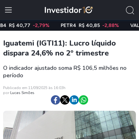
$ 40,77
-2,79%
PETR4
R$ 40,85
-2,88%
VALE3
R
Iguatemi (IGTI11): Lucro líquido
dispara 24,6% no 2º trimestre
O indicador ajustado soma R$ 106,5 milhões no
período
Publicado em 11/09/2025 às 16:03h
por
Lucas Simões