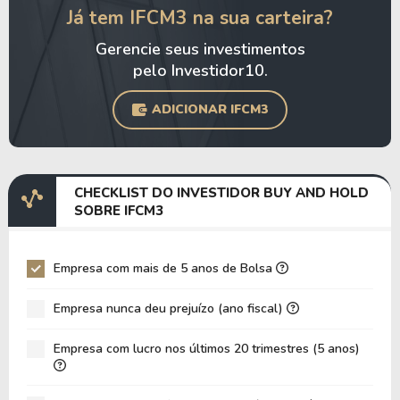
Já tem IFCM3 na sua carteira?
P/Ebitda
-0,99
-4,08
Gerencie seus investimentos
P/Ebit
-0,41
-1,46
pelo Investidor10.
P/Ativo
0,04
0,12
ADICIONAR IFCM3
P/Cap.Giro
0,20
0,71
P/Ativo Circ. Liq.
-0,08
-0,25
VPA
5,53
1,42
CHECKLIST DO INVESTIDOR BUY AND HOLD
SOBRE IFCM3
LPA
-12,94
-2,48
Giro Ativos
0,52
0,54
Empresa com mais de 5 anos de Bolsa
ROE
-234,17%
-175,26%
Empresa nunca deu prejuízo (ano fiscal)
ROIC
-19,67%
-18,34%
ROA
-28,01%
-26,11%
Empresa com lucro nos últimos 20 trimestres (5 anos)
Dívida Líquida / Ebitda
-7,56
-9,54