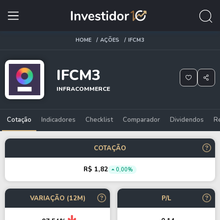
HOME
AÇÕES
IFCM3
IFCM3
INFRACOMMERCE
Cotação
Indicadores
Checklist
Comparador
Dividendos
R
COTAÇÃO
R$ 1,82
0,00%
VARIAÇÃO (12M)
P/L