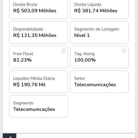
seus negócios e expandir sua presença no
Dívida Bruta
Dívida Líquida
ambiente virtual.
R$ 503,09 Milhões
R$ 381,74 Milhões
Nesse cenário, a Infracommerce posiciona-se como
Disponibilidade
Segmento de Listagem
uma parceira estratégica para empresas que
R$ 121,35 Milhões
Nível 1
desejam integrar soluções de tecnologia em suas
operações.
Free Float
Tag Along
82,23%
100,00%
A Infracommerce conta com uma estrutura
operacional robusta, que abrange serviços
personalizados para clientes de diferentes portes e
Liquidez Média Diária
Setor
R$ 190,76 Mil
Telecomunicações
setores.
Classificada como uma small cap no mercado
Segmento
financeiro e suas ações são negociadas na B3 sob o
Telecomunicações
ticker
IFCM3
e no mercado fracionário, como
IFCM3F
.