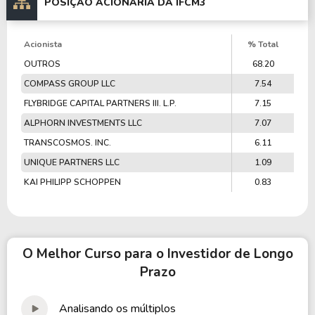
POSIÇÃO ACIONÁRIA DA
IFCM3
Acionista
% Total
OUTROS
68.20
COMPASS GROUP LLC
7.54
FLYBRIDGE CAPITAL PARTNERS III. L.P.
7.15
ALPHORN INVESTMENTS LLC
7.07
TRANSCOSMOS. INC.
6.11
UNIQUE PARTNERS LLC
1.09
KAI PHILIPP SCHOPPEN
0.83
O Melhor Curso para o Investidor de Longo
Prazo
Analisando os múltiplos