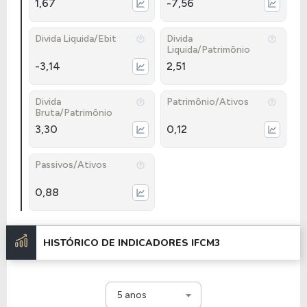
1,67
-7,56
Divida Liquida/Ebit
Divida
Liquida/Patrimônio
-3,14
2,51
Divida
Patrimônio/Ativos
Bruta/Patrimônio
3,30
0,12
Passivos/Ativos
0,88
HISTÓRICO DE INDICADORES
IFCM3
5 anos