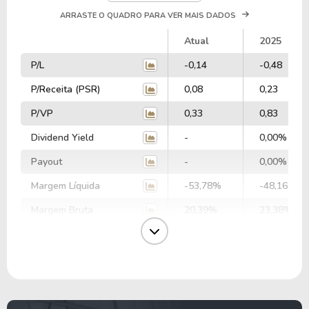
ARRASTE O QUADRO PARA VER MAIS DADOS
Atual
2025
P/L
-0,14
-0,48
P/Receita (PSR)
0,08
0,23
P/VP
0,33
0,83
Dividend Yield
-
0,00%
Payout
-
0,00%
Margem Líquida
-53,78%
-48,16%
Margem Bruta
20,39%
23,38%
Margem Ebit
-18,36%
-15,65%
Margem Ebtida
-7,61%
-5,62%
EV/Ebitda
-8,56
-13,62
EV/Ebit
-3,55
-4,89