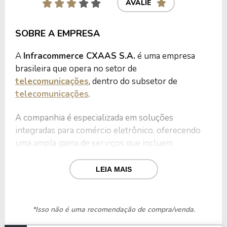
AVALIE
SOBRE A EMPRESA
A
Infracommerce CXAAS S.A.
é uma empresa
brasileira que opera no setor de
telecomunicações
, dentro do subsetor de
telecomunicações
.
A companhia é especializada em soluções
integradas para comércio eletrônico, oferecendo
uma ampla gama de serviços que incluem
plataformas de e-commerce, gestão de
pagamentos, logística integrada e marketing
LEIA MAIS
digital.
Suas operações estão divididas em cinco principais
*Isso não é uma recomendação de compra/venda.
áreas: