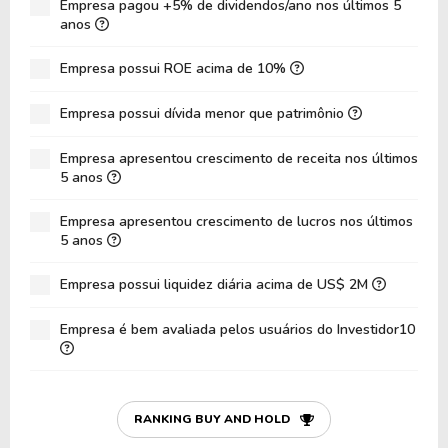
Dívida Líquida / Ebit
-3,14
-3,42
Empresa pagou +5% de dividendos/ano nos últimos 5
anos
Dívida Bruta / Patrimônio
3,30
2,35
Empresa possui ROE acima de 10%
Patrimônio / Ativos
0,12
0,15
Passivos / Ativos
0,88
0,85
Empresa possui dívida menor que patrimônio
Liquidez Corrente
1,67
1,55
Empresa apresentou crescimento de receita nos últimos
5 anos
CAGR Receitas 5 anos
-
0,00%
CAGR Lucros 5 anos
-
0,00%
Empresa apresentou crescimento de lucros nos últimos
5 anos
Empresa possui liquidez diária acima de US$ 2M
Empresa é bem avaliada pelos usuários do Investidor10
RANKING BUY AND HOLD