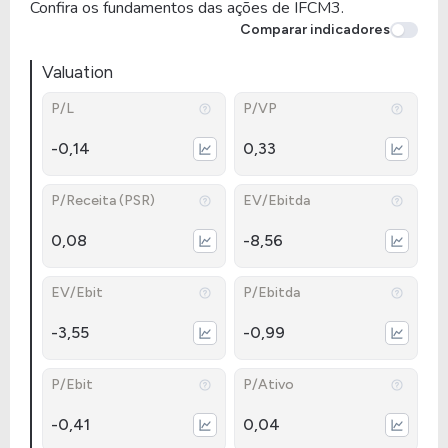
Confira os fundamentos das ações de IFCM3.
Comparar indicadores
Valuation
P/L
P/VP
-0,14
0,33
P/Receita (PSR)
EV/Ebitda
0,08
-8,56
EV/Ebit
P/Ebitda
-3,55
-0,99
P/Ebit
P/Ativo
-0,41
0,04