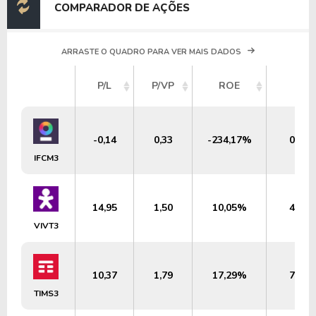
COMPARADOR DE AÇÕES
ARRASTE O QUADRO PARA VER MAIS DADOS
P/L
P/VP
ROE
DY
-0,14
0,33
-234,17%
0,00
IFCM3
14,95
1,50
10,05%
4,64
VIVT3
10,37
1,79
17,29%
7,76
TIMS3