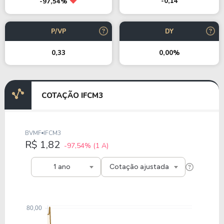
-0,14
-97,54%
P/VP
DY
0,33
0,00%
COTAÇÃO IFCM3
BVMF
IFCM3
R$ 1,82
-97,54%
(1 A)
1 ano
Cotação ajustada