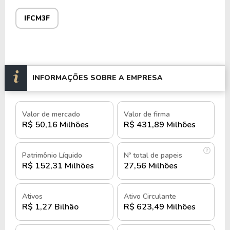
Infra.pay:
soluções de trade finance, pagamentos
IFCM3F
para e-commerce, omnipayments e sistemas
antifraude.
Essas soluções atendem a empresas de diversos
segmentos, ajudando-as a implementar, operar e
INFORMAÇÕES SOBRE A EMPRESA
otimizar canais de vendas online.
A empresa possui uma abrangente atuação
Valor de mercado
Valor de firma
nacional, atendendo clientes em todo o Brasil.
R$ 50,16 Milhões
R$ 431,89 Milhões
Sua infraestrutura logística inclui centros de
Patrimônio Líquido
Nº total de papeis
distribuição e escritórios estrategicamente
R$ 152,31 Milhões
27,56 Milhões
localizados para garantir eficiência nas operações e
suporte aos clientes.
Ativos
Ativo Circulante
R$ 1,27 Bilhão
R$ 623,49 Milhões
Além disso, a Infracommerce atende demandas
específicas de empresas que buscam digitalizar