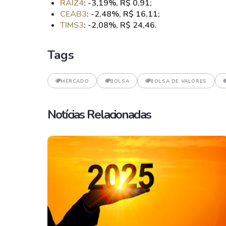
RAIZ4
: -3,19%, R$ 0,91;
CEAB3
: -2,48%, R$ 16,11;
TIMS3
: -2,08%, R$ 24,46.
Tags
MERCADO
BOLSA
BOLSA DE VALORES
Notícias Relacionadas