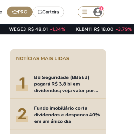
3
e
PRO
Carteira
$ 48,01
-1,34%
KLBN11
R$ 18,00
-3,79%
TAEE11
R
squisar
NOTÍCIAS MAIS LIDAS
FII
TRXF11
1
BB Seguridade (BBSE3)
pagará R$ 3,8 bi em
dividendos; veja valor por
ação
edas
Ideias
2
Fundo imobiliário corta
Agenda de Dividendos
dividendos e despenca 40%
Radar do Dividendo Inteligente
em um único dia
oin - BNB
Carteiras Recomendadas