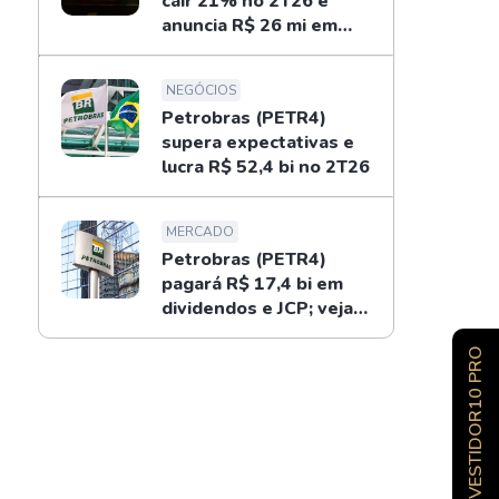
cair 21% no 2T26 e
anuncia R$ 26 mi em
dividendos
NEGÓCIOS
Petrobras (PETR4)
supera expectativas e
lucra R$ 52,4 bi no 2T26
MERCADO
Petrobras (PETR4)
pagará R$ 17,4 bi em
dividendos e JCP; veja
como receber
INVESTIDOR10 PRO