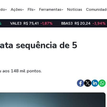
ado
Ações
FIIs
Ferramentas
Notícias
Comunidad
R$ 75,41
-1,87%
BBAS3
R$ 20,24
-3,94%
WEGE3
R
Pe
ata sequência de 5
Índice
Ação
Ação
Bradesco
Petrobras
Axia
u aos 148 mil pontos.
ETFs
Stocks
Criptomo
BOVA11
Tesla
Bitcoin
IVVB11
Apple
Ethereum
SMAL11
Amazon
Binance C