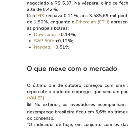
negociado a R$ 5,37. Na véspera, o índice fec
alta de 0,42%.
Já o
IFIX
recuava 0,11%, aos 3.585,69 mil pont
de 1,90%, enquanto o
Ethereum (ETH)
apresent
as principais bolsas:
Dow Jones
: -0,14%;
S&P 500
: +0,12%;
Nasdaq
: +0,51%.
O que mexe com o mercado
O último dia de outubro começou com uma ag
repercute o dado de emprego, que veio um pou
(VALE3)
.
📊 No exterior, os investidores acompanham 
desemprego brasileira ficou em 5,6% no trime
do consenso.
"O indicador de hoje, em conjunto com os d