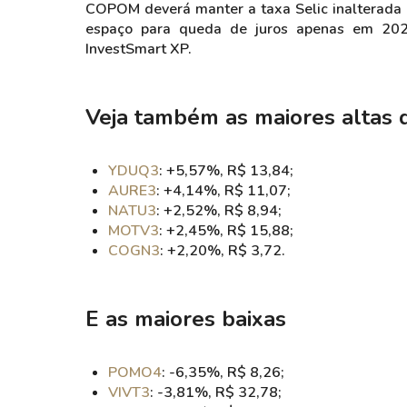
COPOM deverá manter a taxa Selic inalterada
espaço para queda de juros apenas em 2026
InvestSmart XP.
Veja também as maiores altas 
YDUQ3
: +5,57%, R$ 13,84;
AURE3
: +4,14%, R$ 11,07;
NATU3
: +2,52%, R$ 8,94;
MOTV3
: +2,45%, R$ 15,88;
COGN3
: +2,20%, R$ 3,72.
E as maiores baixas
POMO4
: -6,35%, R$ 8,26;
VIVT3
: -3,81%, R$ 32,78;