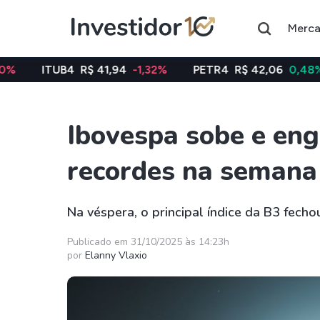
Merc
4
R$ 41,94
-1,32%
PETR4
R$ 42,06
0,48%
VALE3
Ibovespa sobe e eng
Assuntos do momento
recordes na semana
Índice
Índice
Ibovespa
Selic
Na véspera, o principal índice da B3 fecho
Ações
FIIs
Publicado em 31/10/2025 às 14:23h
por
Elanny Vlaxio
Taesa
XPML11
Itausa
RECR11
Ambev
HGLG11