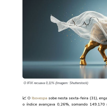
Weg
XPLG11
Klabin
KNRI11
Petrobrás
KNCR11
Ver todos
Ver todos
O IFIX recuava 0,11% (Imagem: Shutterstock)
📈 O
Ibovespa
sobe nesta sexta-feira (31), en
o índice avançava 0,26%, somando 149.170 