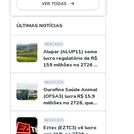
VER TODAS
ÚLTIMAS NOTÍCIAS
MERCADO
Alupar (ALUP11) soma
lucro regulatório de R$
159 milhões no 2T26 e
libera dividendos
NEGÓCIOS
Ourofino Saúde Animal
(OFSA3) lucra R$ 15,9
milhões no 2T26, queda
de 33%
NEGÓCIOS
Eztec (EZTC3) vê lucro