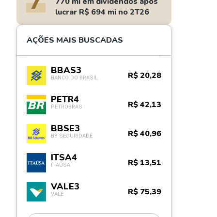
7
770 mi em dividendos após
lucrar R$ 694 mi no 2T26
AÇÕES MAIS BUSCADAS
BBAS3
R$ 20,28
BANCO DO BRASIL
PETR4
R$ 42,13
PETROBRAS
BBSE3
R$ 40,96
BB SEGURIDADE
ITSA4
R$ 13,51
ITAÚSA
VALE3
R$ 75,39
VALE