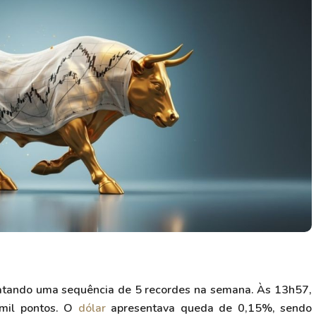
HASH11
Google
Dogecoin
GOLD11
Meta
Solana
XINA11
Coca-Cola
Cardano
Ver todos
Ver todos
Ver todos
gatando uma sequência de 5 recordes na semana. Às 13h57,
mil pontos. O
dólar
apresentava queda de 0,15%, sendo