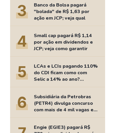
Comparador de Ativos
3
Banco da Bolsa pagará
As Ações Mais Buscadas
"bolada" de R$ 1,63 por
ação em JCP; veja qual
Guia do Iniciante
4
Small cap pagará R$ 1,14
por ação em dividendos e
JCP; veja como garantir
5
LCAs e LCIs pagando 110%
do CDI ficam como com
Selic a 14% ao ano?
Fizemos as contas
6
Subsidiária da Petrobras
(PETR4) divulga concurso
com mais de 4 mil vagas e
salários de até R$ 15 mil
Engie (EGIE3) pagará R$