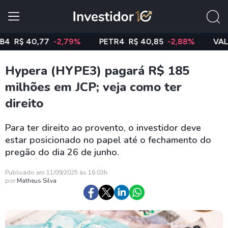
$ 40,77
-2,79%
PETR4
R$ 40,85
-2,88%
VALE3
R
Hypera (HYPE3) pagará R$ 185
milhões em JCP; veja como ter
direito
Para ter direito ao provento, o investidor deve
estar posicionado no papel até o fechamento do
pregão do dia 26 de junho.
Publicado em 11/09/2025 às 16:03h
por
Matheus Silva