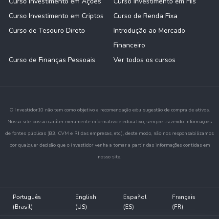
Curso Investimento em Ações
Curso Investimento em FIIs
Curso Investimento em Criptos
Curso de Renda Fixa
Curso de Tesouro Direto
Introdução ao Mercado
Financeiro
Curso de Finanças Pessoais
Ver todos os cursos
O Investidor10 não tem como objetivo a recomendação e/ou sugestão de compra de ativos.
Nosso site possui caráter meramente informativo e educativo, sempre trazendo informações
de fontes públicas (B3, CVM e RI das empresas, etc.), deste modo, não nos responsabilizamos
por qualquer decisão que o investidor venha a tomar a partir das informações contidas em
nosso site.
Português
English
Español
Français
(Brasil)
(US)
(ES)
(FR)