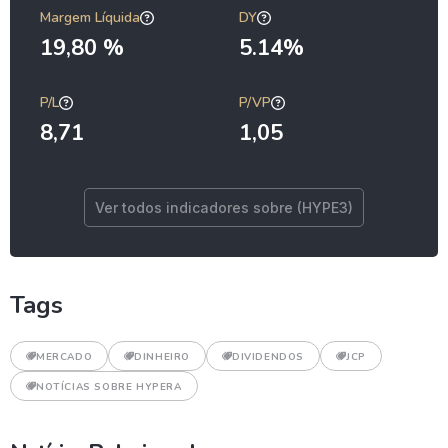
Margem Líquida
DY
19,80 %
5.14%
P/L
P/VP
8,71
1,05
Ver todos indicadores sobre (HYPE3)
Tags
MERCADO
DINHEIRO
DIVIDENDOS
JCP
NOTÍCIAS SOBRE HYPERA