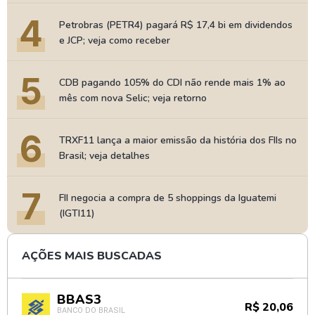
4
Petrobras (PETR4) pagará R$ 17,4 bi em dividendos
e JCP; veja como receber
5
CDB pagando 105% do CDI não rende mais 1% ao
mês com nova Selic; veja retorno
6
TRXF11 lança a maior emissão da história dos FIIs no
Brasil; veja detalhes
7
FII negocia a compra de 5 shoppings da Iguatemi
(IGTI11)
AÇÕES MAIS BUSCADAS
BBAS3
R$ 20,06
BANCO DO BRASIL