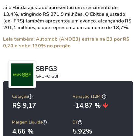
Já o Ebitda ajustado apresentou um crescimento de
13,4%, atingindo R$ 271,9 milhões. O Ebitda ajustado
(ex-IFRS) também apresentou um avanço, alcançando R$
201,1 milhões, o que representa um aumento de 18,7%.
Leia também: Automob (AMOB3) estreia na B3 por R$
0,20 e sobe 130% no pregão
SBFG3
GRUPO SBF
Cotação
Variação (12M)
R$ 9,17
-14,87 %
Margem Líquida
DY
4,66 %
5.92%