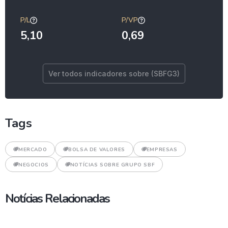
P/L
P/VP
5,10
0,69
Ver todos indicadores sobre (SBFG3)
Tags
MERCADO
BOLSA DE VALORES
EMPRESAS
NEGOCIOS
NOTÍCIAS SOBRE GRUPO SBF
Notícias Relacionadas