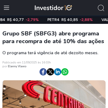
$ 40,77
-2,79%
PETR4
R$ 40,85
-2,88%
VALE3
R
Grupo SBF (SBFG3) abre programa
para recompra de até 10% das ações
O programa terá vigência de até dezoito meses.
Publicado em 11/09/2025 às 16:03h
por
Elanny Vlaxio