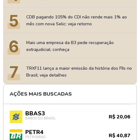
5
CDB pagando 105% do CDI não rende mais 1% ao
mês com nova Selic; veja retorno
6
Mais uma empresa da B3 pede recuperação
extrajudicial; conheça
7
TRXF11 lança a maior emissão da história dos FIIs no
Brasil; veja detalhes
AÇÕES MAIS BUSCADAS
BBAS3
R$ 20,06
BANCO DO BRASIL
PETR4
R$ 40,87
PETROBRAS