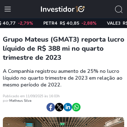
77
-2,79%
PETR4
R$ 40,85
-2,88%
VALE3
R$ 74,
Grupo Mateus (GMAT3) reporta lucro
líquido de R$ 388 mi no quarto
trimestre de 2023
A Companhia registrou aumento de 25% no lucro
líquido no quarto trimestre de 2023 em relação ao
mesmo período de 2022.
Publicado em 11/09/2025 às 16:03h
por
Matheus Silva