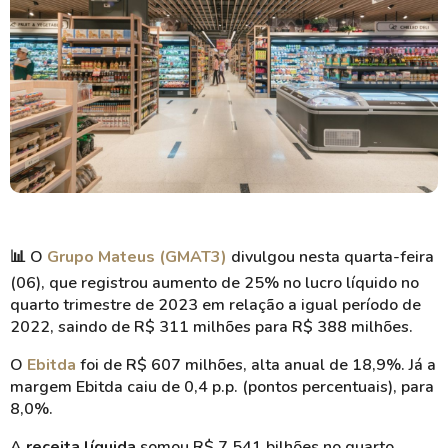
📊
O
Grupo Mateus (GMAT3)
divulgou nesta quarta-feira
(06), que registrou aumento de 25% no lucro líquido no
quarto trimestre de 2023 em relação a igual período de
2022, saindo de R$ 311 milhões para R$ 388 milhões.
O
Ebitda
foi de R$ 607 milhões, alta anual de 18,9%. Já a
margem Ebitda caiu de 0,4 p.p. (pontos percentuais), para
8,0%.
A
receita líquida
somou R$ 7,541 bilhões no quarto