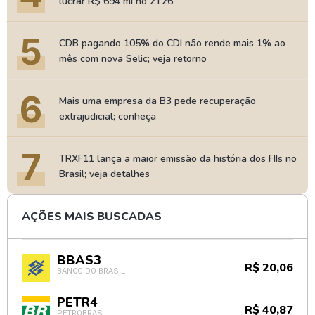
lucrar R$ 694 mi no 2T26
5
CDB pagando 105% do CDI não rende mais 1% ao
mês com nova Selic; veja retorno
6
Mais uma empresa da B3 pede recuperação
extrajudicial; conheça
7
TRXF11 lança a maior emissão da história dos FIIs no
Brasil; veja detalhes
AÇÕES MAIS BUSCADAS
BBAS3
R$ 20,06
BANCO DO BRASIL
PETR4
R$ 40,87
PETROBRAS