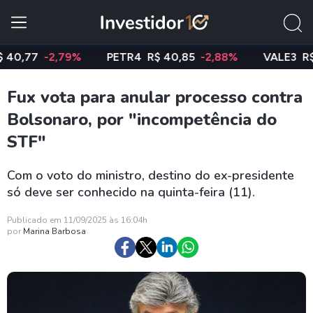
7
-2,79%
PETR4
R$ 40,85
-2,88%
VALE3
R$ 74,9
Fux vota para anular processo contra
Bolsonaro, por "incompetência do
STF"
Com o voto do ministro, destino do ex-presidente
só deve ser conhecido na quinta-feira (11).
Publicado em 11/09/2025 às 16:04h
por
Marina Barbosa