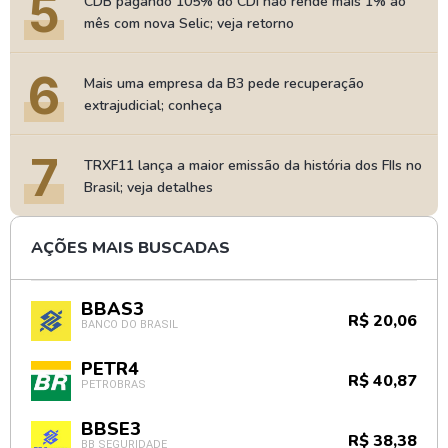
5
CDB pagando 105% do CDI não rende mais 1% ao
mês com nova Selic; veja retorno
6
Mais uma empresa da B3 pede recuperação
extrajudicial; conheça
7
TRXF11 lança a maior emissão da história dos FIIs no
Brasil; veja detalhes
AÇÕES MAIS BUSCADAS
BBAS3
R$ 20,06
BANCO DO BRASIL
PETR4
R$ 40,87
PETROBRAS
BBSE3
R$ 38,38
BB SEGURIDADE