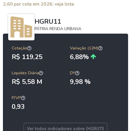
2,60 por cota em 2026; veja lista
HGRU11
PÁTRIA RENDA URBANA
Cotação
Variação (12M)
R$ 119,25
6,88%
Liquidez Diária
DY
R$ 5,58 M
9,98 %
P/VP
0,93
Ver todos indicadores sobre (HGRU11)