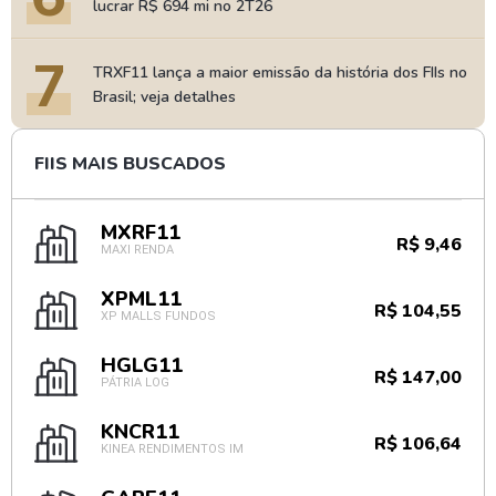
lucrar R$ 694 mi no 2T26
7
TRXF11 lança a maior emissão da história dos FIIs no
Brasil; veja detalhes
FIIS MAIS BUSCADOS
MXRF11
R$ 9,46
MAXI RENDA
XPML11
R$ 104,55
XP MALLS FUNDOS
HGLG11
R$ 147,00
PÁTRIA LOG
KNCR11
R$ 106,64
KINEA RENDIMENTOS IM