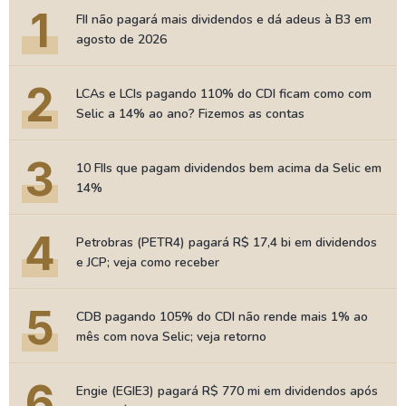
1
FII não pagará mais dividendos e dá adeus à B3 em
agosto de 2026
2
LCAs e LCIs pagando 110% do CDI ficam como com
Selic a 14% ao ano? Fizemos as contas
3
10 FIIs que pagam dividendos bem acima da Selic em
14%
4
Petrobras (PETR4) pagará R$ 17,4 bi em dividendos
e JCP; veja como receber
5
CDB pagando 105% do CDI não rende mais 1% ao
mês com nova Selic; veja retorno
6
Engie (EGIE3) pagará R$ 770 mi em dividendos após