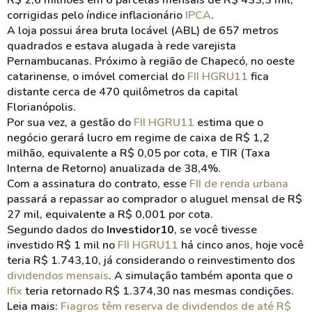
R$ 2,6 milhões em 6 parcelas mensais de R$ 433,3 mil,
corrigidas pelo índice inflacionário
IPCA
.
A loja possui área bruta locável (ABL) de 657 metros
quadrados e estava alugada à rede varejista
Pernambucanas. Próximo à região de Chapecó, no oeste
catarinense, o imóvel comercial do
FII HGRU11
fica
distante cerca de 470 quilômetros da capital
Florianópolis.
Por sua vez, a gestão do
FII HGRU11
estima que o
negócio gerará lucro em regime de caixa de R$ 1,2
milhão, equivalente a R$ 0,05 por cota, e TIR (Taxa
Interna de Retorno) anualizada de 38,4%.
Com a assinatura do contrato, esse
FII de renda urbana
passará a repassar ao comprador o aluguel mensal de R$
27 mil, equivalente a R$ 0,001 por cota.
Segundo dados do
Investidor10
, se você tivesse
investido R$ 1 mil no
FII HGRU11
há cinco anos, hoje você
teria R$ 1.743,10, já considerando o reinvestimento dos
dividendos mensais
. A simulação também aponta que o
Ifix
teria retornado R$ 1.374,30 nas mesmas condições.
Leia mais:
Fiagros têm reserva de dividendos de até R$