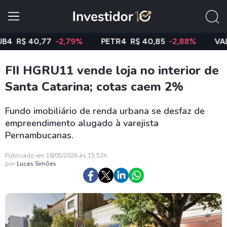
R$ 40,77
-2,79%
PETR4
R$ 40,85
-2,88%
VALE3
R
FII HGRU11 vende loja no interior de
Santa Catarina; cotas caem 2%
Fundo imobiliário de renda urbana se desfaz de
empreendimento alugado à varejista
Pernambucanas.
Publicado em 18/05/2026 às 15:52h
por
Lucas Simões