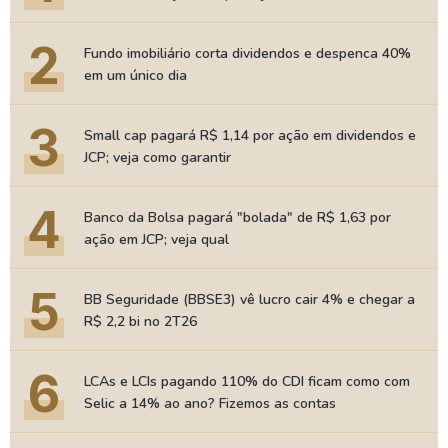
2
Fundo imobiliário corta dividendos e despenca 40%
em um único dia
3
Small cap pagará R$ 1,14 por ação em dividendos e
JCP; veja como garantir
4
Banco da Bolsa pagará "bolada" de R$ 1,63 por
ação em JCP; veja qual
5
BB Seguridade (BBSE3) vê lucro cair 4% e chegar a
R$ 2,2 bi no 2T26
6
LCAs e LCIs pagando 110% do CDI ficam como com
Selic a 14% ao ano? Fizemos as contas