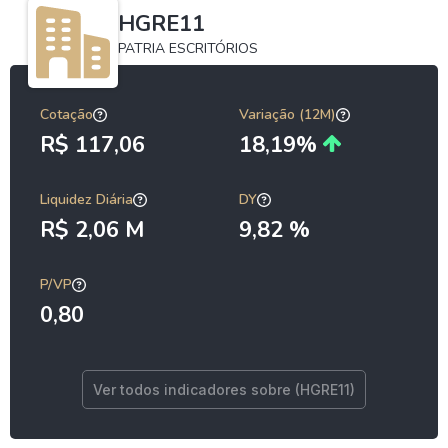
HGRE11
PATRIA ESCRITÓRIOS
Cotação
Variação (12M)
R$ 117,06
18,19%
Liquidez Diária
DY
R$ 2,06 M
9,82 %
P/VP
0,80
Ver todos indicadores sobre (HGRE11)