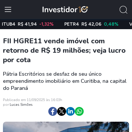
B4
R$ 41,94
-1,32%
PETR4
R$ 42,06
0,48%
VALE3
FII HGRE11 vende imóvel com
retorno de R$ 19 milhões; veja lucro
por cota
Pátria Escritórios se desfaz de seu único
empreendimento imobiliário em Curitiba, na capital
do Paraná
Publicado em 11/09/2025 às 16:03h
por
Lucas Simões