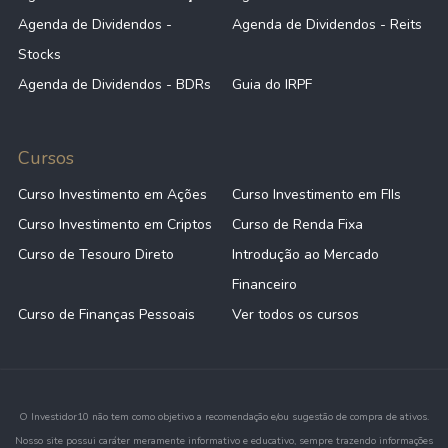
Agenda de Dividendos -
Agenda de Dividendos - Reits
Stocks
Agenda de Dividendos - BDRs
Guia do IRPF
Cursos
Curso Investimento em Ações
Curso Investimento em FIIs
Curso Investimento em Criptos
Curso de Renda Fixa
Curso de Tesouro Direto
Introdução ao Mercado
Financeiro
Curso de Finanças Pessoais
Ver todos os cursos
O Investidor10 não tem como objetivo a recomendação e/ou sugestão de compra de ativos.
Nosso site possui caráter meramente informativo e educativo, sempre trazendo informações