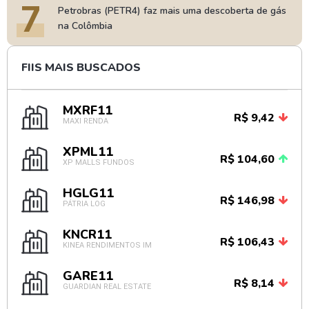
7
Petrobras (PETR4) faz mais uma descoberta de gás
na Colômbia
FIIS MAIS BUSCADOS
MXRF11
R$ 9,42
MAXI RENDA
XPML11
R$ 104,60
XP MALLS FUNDOS
HGLG11
R$ 146,98
PÁTRIA LOG
KNCR11
R$ 106,43
KINEA RENDIMENTOS IM
GARE11
R$ 8,14
GUARDIAN REAL ESTATE