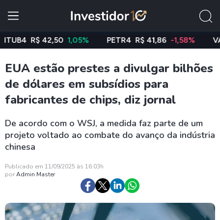
B4
R$ 42,50
1,05%
PETR4
R$ 41,86
-1,58%
VALE3
EUA estão prestes a divulgar bilhões
de dólares em subsídios para
fabricantes de chips, diz jornal
De acordo com o WSJ, a medida faz parte de um
projeto voltado ao combate do avanço da indústria
chinesa
Publicado em 11/09/2025 às 16:03h
por
Admin Master