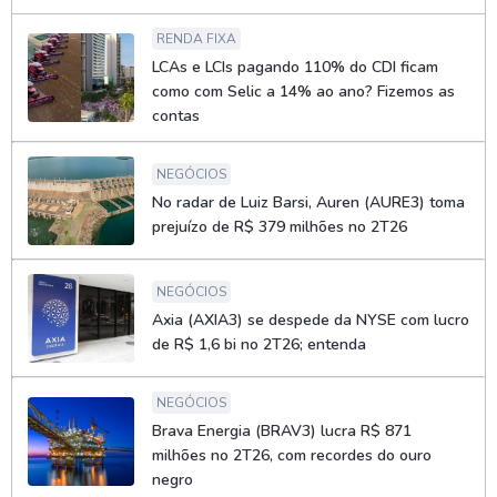
RENDA FIXA
LCAs e LCIs pagando 110% do CDI ficam
como com Selic a 14% ao ano? Fizemos as
contas
NEGÓCIOS
No radar de Luiz Barsi, Auren (AURE3) toma
prejuízo de R$ 379 milhões no 2T26
NEGÓCIOS
Axia (AXIA3) se despede da NYSE com lucro
de R$ 1,6 bi no 2T26; entenda
NEGÓCIOS
Brava Energia (BRAV3) lucra R$ 871
milhões no 2T26, com recordes do ouro
negro