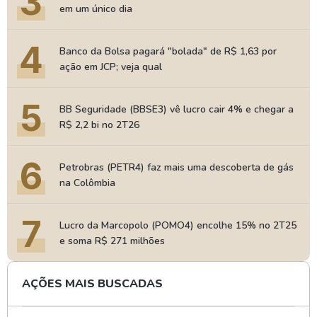
3
em um único dia
4
Banco da Bolsa pagará "bolada" de R$ 1,63 por
ação em JCP; veja qual
5
BB Seguridade (BBSE3) vê lucro cair 4% e chegar a
R$ 2,2 bi no 2T26
6
Petrobras (PETR4) faz mais uma descoberta de gás
na Colômbia
7
Lucro da Marcopolo (POMO4) encolhe 15% no 2T25
e soma R$ 271 milhões
AÇÕES MAIS BUSCADAS