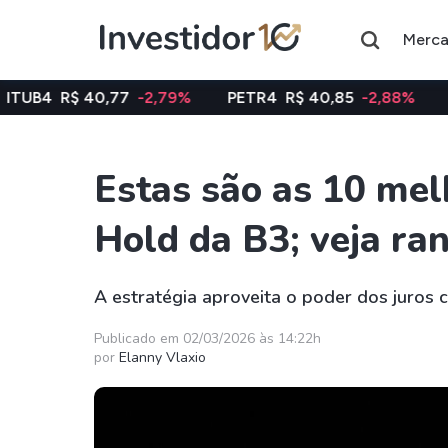
Merc
 40,77
-2,79%
PETR4
R$ 40,85
-2,88%
VALE3
R$
Estas são as 10 mel
Assuntos do momento
Hold da B3; veja ra
Índice
Ação
Ibovespa
Petrobras
A estratégia aproveita o poder dos juros 
Ações
FIIs
Publicado em 02/03/2026 às 14:22h
por
Elanny Vlaxio
Taesa
XPML11
Itausa
RECR11
Ambev
HGLG11