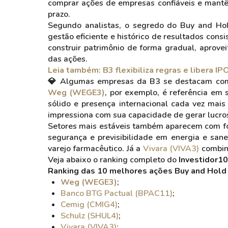
comprar ações de empresas confiáveis e mantê
prazo.
Segundo analistas, o segredo do Buy and Ho
gestão eficiente e histórico de resultados cons
construir patrimônio de forma gradual, aprove
das ações.
Leia também: B3 flexibiliza regras e libera 
💎 Algumas empresas da B3 se destacam como 
Weg (WEGE3)
, por exemplo, é referência em 
sólido e presença internacional cada vez mais 
impressiona com sua capacidade de gerar lucros
Setores mais estáveis também aparecem com fo
segurança e previsibilidade em energia e sa
varejo farmacêutico. Já a
Vivara (VIVA3)
combina
Veja abaixo o ranking completo do
Investidor10
Ranking das 10 melhores ações Buy and Hold
Weg (WEGE3)
;
Banco BTG Pactual (BPAC11)
;
Cemig (CMIG4)
;
Schulz (SHUL4)
;
Vivara (VIVA3)
;