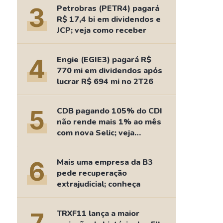
Comparador de Ativos
3
Petrobras (PETR4) pagará
As Ações Mais Buscadas
R$ 17,4 bi em dividendos e
JCP; veja como receber
Guia do Iniciante
4
Engie (EGIE3) pagará R$
770 mi em dividendos após
lucrar R$ 694 mi no 2T26
5
CDB pagando 105% do CDI
não rende mais 1% ao mês
com nova Selic; veja
retorno
6
Mais uma empresa da B3
pede recuperação
extrajudicial; conheça
TRXF11 lança a maior