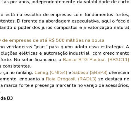
-las por anos, independentemente da volatilidade de curto
ld está na escolha de empresas com fundamentos fortes,
istentes. Diferente da abordagem especulativa, aqui o foco é
itando o poder dos juros compostos e a valorização natural
IPO de empresas de até R$ 500 milhões na bolsa
verdadeiras “joias” para quem adota essa estratégia. A
soluções elétricas e automação industrial, com crescimento
forte. No setor financeiro, o
Banco BTG Pactual (BPAC11)
 consistentes.
rça no ranking.
Cemig (CMIG4)
e
Sabesp (SBSP3)
oferecem
neamento, enquanto a
Raia Drogasil (RADL3)
se destaca no
 marca forte e presença marcante no varejo de acessórios.
.
 da B3