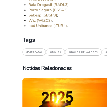
Raia Drogasil (RADL3)
;
Porto Seguro (PSSA3)
;
Sabesp (SBSP3)
;
Wiz (WIZC3)
;
Itaú Unibanco (ITUB4)
.
Tags
MERCADO
BOLSA
BOLSA DE VALORES
Notícias Relacionadas