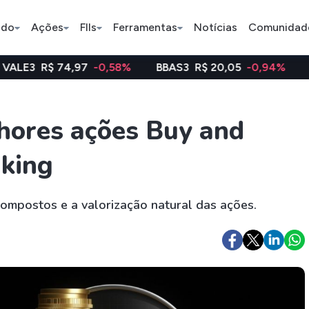
ado
Ações
FIIs
Ferramentas
Notícias
Comunidad
 74,97
-0,58%
BBAS3
R$ 20,05
-0,94%
WEGE3
R
Pe
hores ações Buy and
nking
Ação
BDR
FII
Bradesco
JBS
TRXF11
compostos e a valorização natural das ações.
ETFs
Stocks
Criptomo
BOVA11
Tesla
Bitcoin
IVVB11
Apple
Ethereum
SMAL11
Amazon
Binance C