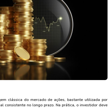
HASH11
Google
Dogecoin
GOLD11
Meta
Solana
XINA11
Coca-Cola
Cardano
Ver todos
Ver todos
Ver todos
m clássica do mercado de ações, bastante utilizada por
l consistente no longo prazo. Na prática, o investidor deve