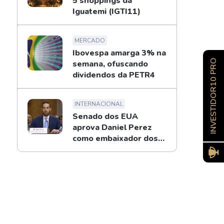
5 shoppings da
Iguatemi (IGTI11)
MERCADO
Ibovespa amarga 3% na
INVESTIDOR10 PRO
semana, ofuscando
dividendos da PETR4
INTERNACIONAL
Senado dos EUA
aprova Daniel Perez
como embaixador dos
EUA no Brasil