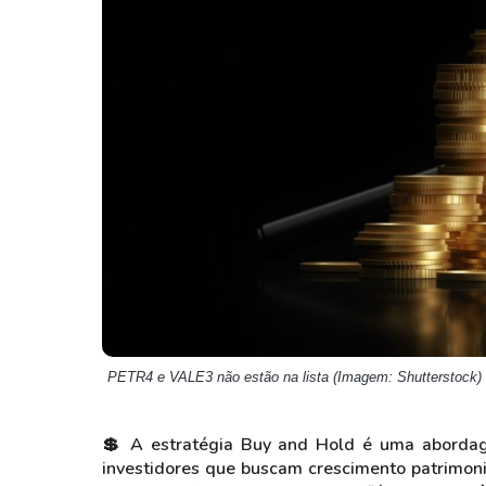
Weg
XPLG11
Klabin
KNRI11
Petrobrás
KNCR11
Ver todos
Ver todos
PETR4 e VALE3 não estão na lista (Imagem: Shutterstock)
💲 A estratégia Buy and Hold é uma abordage
investidores que buscam crescimento patrimonia