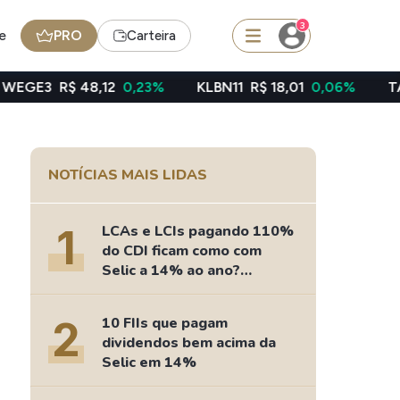
3
e
PRO
Carteira
$ 48,12
0,23%
KLBN11
R$ 18,01
0,06%
TAEE11
R$ 3
squisar
NOTÍCIAS MAIS LIDAS
Ferramenta
Dividendos
1
LCAs e LCIs pagando 110%
do CDI ficam como com
Selic a 14% ao ano?
Fizemos as contas
edas
Ideias
2
10 FIIs que pagam
Agenda de Dividendos
dividendos bem acima da
Radar do Dividendo Inteligente
Selic em 14%
oin - BNB
Carteiras Recomendadas