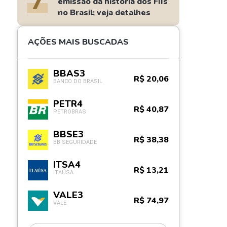
7
emissão da história dos FIIs
no Brasil; veja detalhes
AÇÕES MAIS BUSCADAS
BBAS3
R$ 20,06
BANCO DO BRASIL
PETR4
R$ 40,87
PETROBRAS
BBSE3
R$ 38,38
BB SEGURIDADE
ITSA4
R$ 13,21
ITAÚSA
VALE3
R$ 74,97
VALE