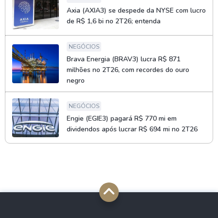
Axia (AXIA3) se despede da NYSE com lucro
de R$ 1,6 bi no 2T26; entenda
NEGÓCIOS
Brava Energia (BRAV3) lucra R$ 871
milhões no 2T26, com recordes do ouro
negro
NEGÓCIOS
Engie (EGIE3) pagará R$ 770 mi em
dividendos após lucrar R$ 694 mi no 2T26