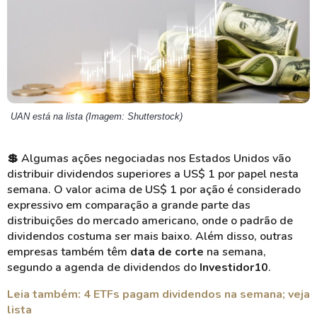
UAN está na lista (Imagem: Shutterstock)
💲 Algumas ações negociadas nos Estados Unidos vão
distribuir dividendos superiores a US$ 1 por papel nesta
semana. O valor acima de US$ 1 por ação é considerado
expressivo em comparação a grande parte das
distribuições do mercado americano, onde o padrão de
dividendos costuma ser mais baixo. Além disso, outras
empresas também têm
data de corte
na semana,
segundo a agenda de dividendos do
Investidor10
.
Leia também: 4 ETFs pagam dividendos na semana; veja
lista