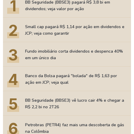
1
BB Seguridade (BBSE3) pagará R$ 3,8 bi em
dividendos; veja valor por ação
2
Small cap pagará R$ 1,14 por ação em dividendos e
JCP; veja como garantir
3
Fundo imobiliário corta dividendos e despenca 40%
em um único dia
4
Banco da Bolsa pagará "bolada" de R$ 1,63 por
ação em JCP; veja qual
5
BB Seguridade (BBSE3) vê lucro cair 4% e chegar a
R$ 2,2 bi no 2T26
6
Petrobras (PETR4) faz mais uma descoberta de gás
na Colômbia