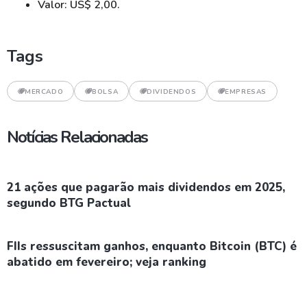
Valor: US$ 2,00.
Tags
MERCADO
BOLSA
DIVIDENDOS
EMPRESAS
Notícias Relacionadas
21 ações que pagarão mais dividendos em 2025,
segundo BTG Pactual
FIIs ressuscitam ganhos, enquanto Bitcoin (BTC) é
abatido em fevereiro; veja ranking