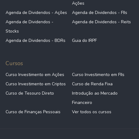
Ações
Agenda de Dividendos - Ações
Agenda de Dividendos - FIIs
Agenda de Dividendos -
Agenda de Dividendos - Reits
Stocks
Agenda de Dividendos - BDRs
Guia do IRPF
Cursos
Curso Investimento em Ações
Curso Investimento em FIIs
Curso Investimento em Criptos
Curso de Renda Fixa
Curso de Tesouro Direto
Introdução ao Mercado
Financeiro
Curso de Finanças Pessoais
Ver todos os cursos