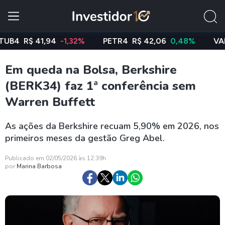
R$ 41,94
-1,32%
PETR4
R$ 42,06
0,48%
VALE3
R
Em queda na Bolsa, Berkshire
(BERK34) faz 1ª conferência sem
Warren Buffett
As ações da Berkshire recuam 5,90% em 2026, nos
primeiros meses da gestão Greg Abel.
Publicado em 02/05/2026 às 12:39h
por
Marina Barbosa