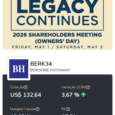
BERK34
BERKSHIRE HATHAWAY
Cotação
Variação (12M)
US$ 132,64
3,67 %
Margem Líquida
P/L