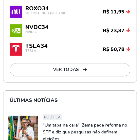
ROXO34
R$ 11,95
NU HOLDINGS (NUBANK)
NVDC34
R$ 23,37
NVIDIA
TSLA34
R$ 50,78
TESLA
VER TODAS
ÚLTIMAS NOTÍCIAS
POLÍTICA
"Um tapa na cara": Zema pede reforma no
STF e diz que pesquisas não definem
eleições