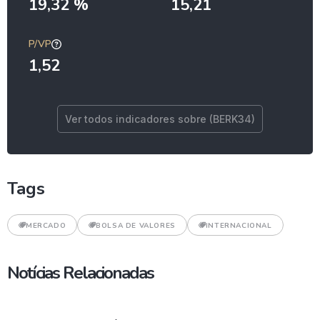
19,32 %
15,21
P/VP
1,52
Ver todos indicadores sobre (BERK34)
Tags
MERCADO
BOLSA DE VALORES
INTERNACIONAL
Notícias Relacionadas