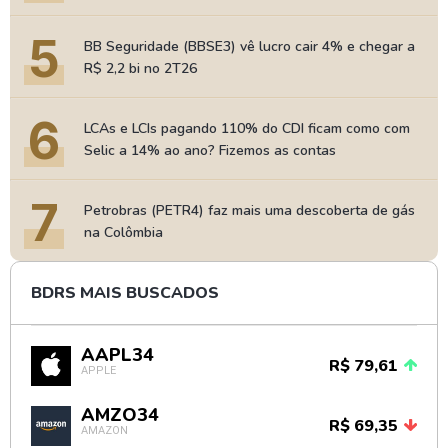
5
BB Seguridade (BBSE3) vê lucro cair 4% e chegar a
R$ 2,2 bi no 2T26
6
LCAs e LCIs pagando 110% do CDI ficam como com
Selic a 14% ao ano? Fizemos as contas
7
Petrobras (PETR4) faz mais uma descoberta de gás
na Colômbia
BDRS MAIS BUSCADOS
AAPL34
R$ 79,61
APPLE
AMZO34
R$ 69,35
AMAZON