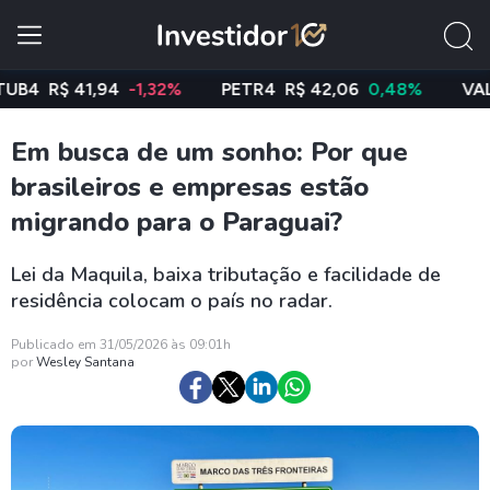
R$ 41,94
-1,32%
PETR4
R$ 42,06
0,48%
VALE3
R$
Em busca de um sonho: Por que
brasileiros e empresas estão
migrando para o Paraguai?
Lei da Maquila, baixa tributação e facilidade de
residência colocam o país no radar.
Publicado em 31/05/2026 às 09:01h
por
Wesley Santana