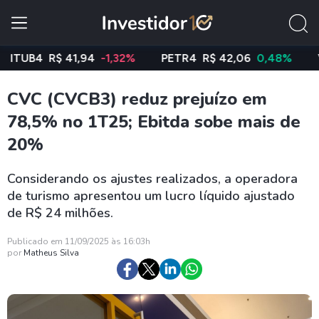
UB4
R$ 41,94
-1,32%
PETR4
R$ 42,06
0,48%
VALE
CVC (CVCB3) reduz prejuízo em
78,5% no 1T25; Ebitda sobe mais de
20%
Considerando os ajustes realizados, a operadora
de turismo apresentou um lucro líquido ajustado
de R$ 24 milhões.
Publicado em 11/09/2025 às 16:03h
por
Matheus Silva