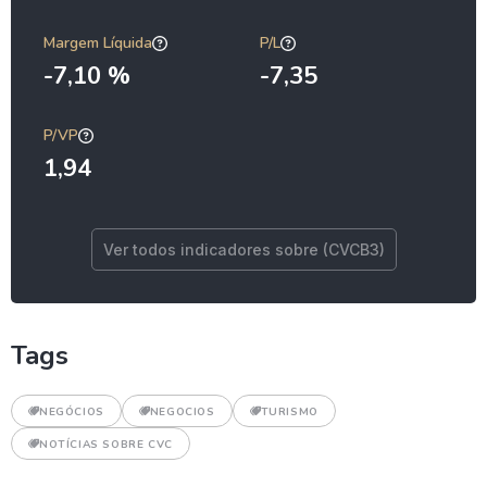
Margem Líquida
P/L
-7,10 %
-7,35
P/VP
1,94
Ver todos indicadores sobre (CVCB3)
Tags
NEGÓCIOS
NEGOCIOS
TURISMO
NOTÍCIAS SOBRE CVC