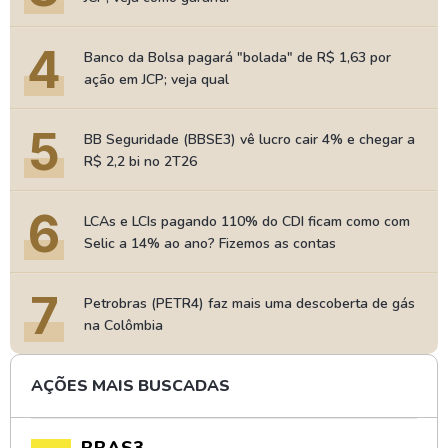
4
Banco da Bolsa pagará "bolada" de R$ 1,63 por
ação em JCP; veja qual
5
BB Seguridade (BBSE3) vê lucro cair 4% e chegar a
R$ 2,2 bi no 2T26
6
LCAs e LCIs pagando 110% do CDI ficam como com
Selic a 14% ao ano? Fizemos as contas
7
Petrobras (PETR4) faz mais uma descoberta de gás
na Colômbia
AÇÕES MAIS BUSCADAS
BBAS3