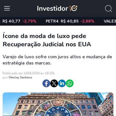
0,77
-2,79%
PETR4
R$ 40,85
-2,88%
VALE3
R$ 7
Ícone da moda de luxo pede
Recuperação Judicial nos EUA
Varejo de luxo sofre com juros altos e mudança de
estratégia das marcas.
Publicado em 16/01/2026 às 18:32h
por
Wesley Santana