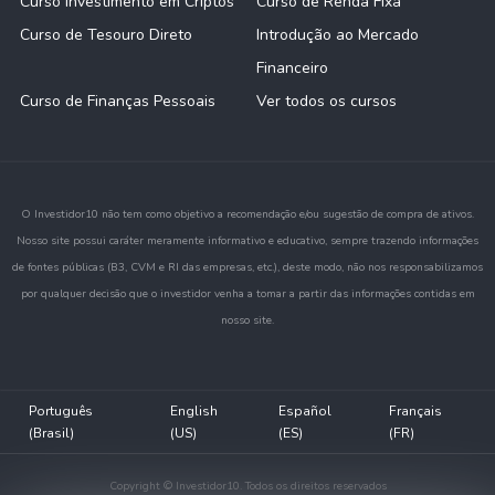
Curso Investimento em Criptos
Curso de Renda Fixa
Curso de Tesouro Direto
Introdução ao Mercado
Financeiro
Curso de Finanças Pessoais
Ver todos os cursos
O Investidor10 não tem como objetivo a recomendação e/ou sugestão de compra de ativos.
Nosso site possui caráter meramente informativo e educativo, sempre trazendo informações
de fontes públicas (B3, CVM e RI das empresas, etc.), deste modo, não nos responsabilizamos
por qualquer decisão que o investidor venha a tomar a partir das informações contidas em
nosso site.
Português
English
Español
Français
(Brasil)
(US)
(ES)
(FR)
Copyright © Investidor10. Todos os direitos reservados