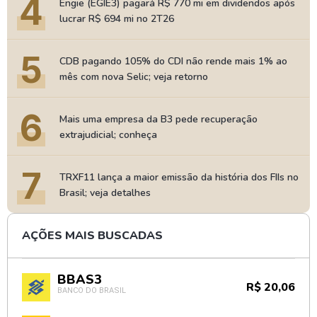
4
Engie (EGIE3) pagará R$ 770 mi em dividendos após
lucrar R$ 694 mi no 2T26
5
CDB pagando 105% do CDI não rende mais 1% ao
mês com nova Selic; veja retorno
6
Mais uma empresa da B3 pede recuperação
extrajudicial; conheça
7
TRXF11 lança a maior emissão da história dos FIIs no
Brasil; veja detalhes
AÇÕES MAIS BUSCADAS
BBAS3
R$ 20,06
BANCO DO BRASIL