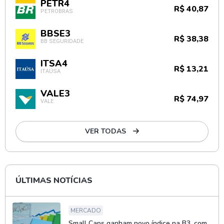
PETR4
R$ 40,87
PETROBRAS
BBSE3
R$ 38,38
BB SEGURIDADE
ITSA4
R$ 13,21
ITAÚSA
VALE3
R$ 74,97
VALE
VER TODAS
ÚLTIMAS NOTÍCIAS
MERCADO
Small Caps ganham novo índice na B3, com