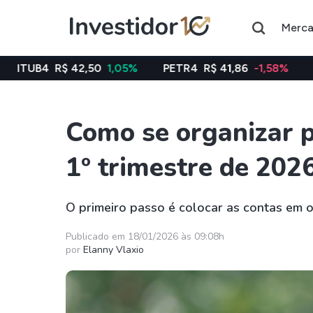
Merc
42,50
1,05%
PETR4
R$ 41,86
-1,58%
VALE3
R$ 76
Como se organizar 
Assuntos do momento
1º trimestre de 202
Índice
Commodity
Ibovespa
Petróleo
O primeiro passo é colocar as contas em o
Ações
FIIs
Publicado em 18/01/2026 às 09:08h
por
Elanny Vlaxio
Taesa
XPML11
Itausa
RECR11
Ambev
HGLG11