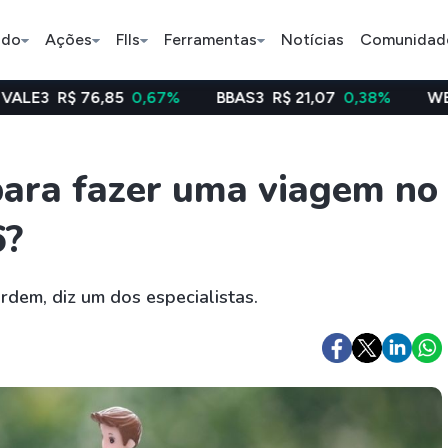
ado
Ações
FIIs
Ferramentas
Notícias
Comunidad
,85
0,67%
BBAS3
R$ 21,07
0,38%
WEGE3
R$ 48,6
Pe
para fazer uma viagem no
6?
Índice
Ação
Ação
Selic
BB Seguridade
Bradsaú
rdem, diz um dos especialistas.
ETFs
Stocks
Criptomo
BOVA11
Tesla
Bitcoin
IVVB11
Apple
Ethereum
SMAL11
Amazon
Binance C