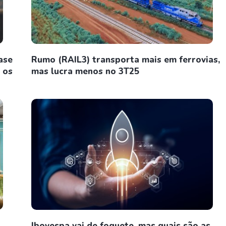
ase
Rumo (RAIL3) transporta mais em ferrovias,
 os
mas lucra menos no 3T25
Ibovespa vai de foguete, mas quais são as