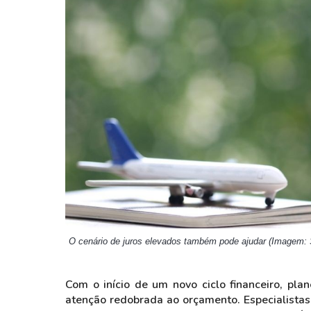
Weg
XPLG11
Klabin
KNRI11
Petrobrás
KNCR11
Ver todos
Ver todos
O cenário de juros elevados também pode ajudar (Imagem: 
Com o início de um novo ciclo financeiro, pl
atenção redobrada ao orçamento. Especialista