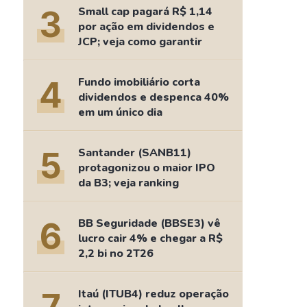
Comparador de Ativos
3
Small cap pagará R$ 1,14
As Ações Mais Buscadas
por ação em dividendos e
JCP; veja como garantir
Guia do Iniciante
4
Fundo imobiliário corta
dividendos e despenca 40%
em um único dia
5
Santander (SANB11)
protagonizou o maior IPO
da B3; veja ranking
6
BB Seguridade (BBSE3) vê
lucro cair 4% e chegar a R$
2,2 bi no 2T26
Itaú (ITUB4) reduz operação