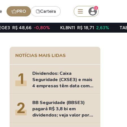
3
e
PRO
Carteira
6
-0,80%
KLBN11
R$ 18,71
2,63%
TAEE11
R$ 40,06
squisar
NOTÍCIAS MAIS LIDAS
BDR
de
SpaceX
1
Dividendos: Caixa
Seguridade (CXSE3) e mais
4 empresas têm data com
nesta 2ª feira
edas
Ideias
2
BB Seguridade (BBSE3)
Agenda de Dividendos
pagará R$ 3,8 bi em
Radar do Dividendo Inteligente
dividendos; veja valor por
oin - BNB
Carteiras Recomendadas
ação