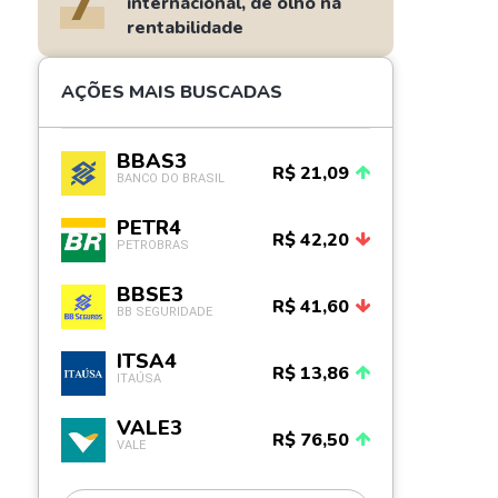
7
internacional, de olho na
rentabilidade
AÇÕES MAIS BUSCADAS
BBAS3
R$ 21,09
BANCO DO BRASIL
PETR4
R$ 42,20
PETROBRAS
BBSE3
R$ 41,60
BB SEGURIDADE
ITSA4
R$ 13,86
ITAÚSA
VALE3
R$ 76,50
VALE