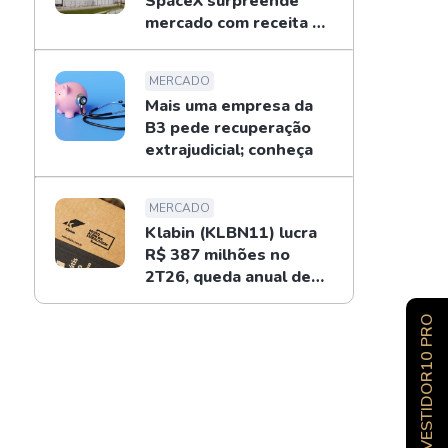
SpaceX surpreende
mercado com receita de
US$ 7,8 bilhões
MERCADO
Mais uma empresa da
B3 pede recuperação
extrajudicial; conheça
MERCADO
Klabin (KLBN11) lucra
R$ 387 milhões no
2T26, queda anual de
34%
INVESTIDOR10 PRO