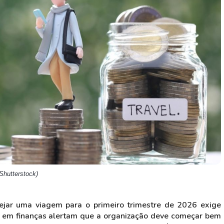
HASH11
Google
Dogecoin
GOLD11
Meta
Solana
XINA11
Coca-Cola
Cardano
Ver todos
Ver todos
Ver todos
Shutterstock)
anejar uma viagem para o primeiro trimestre de 2026 exige
s em finanças alertam que a organização deve começar bem