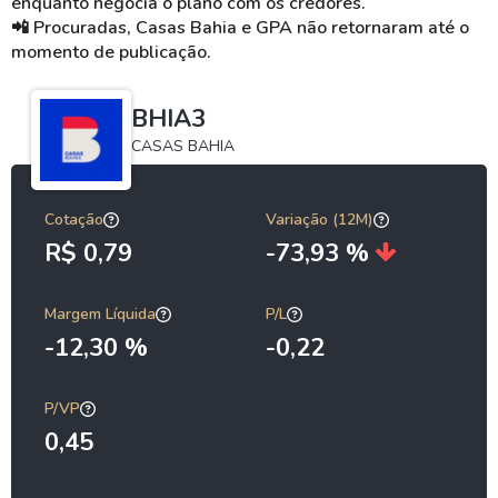
enquanto negocia o plano com os credores.
📲
Procuradas, Casas Bahia e GPA não retornaram até o
momento de publicação.
BHIA3
CASAS BAHIA
Cotação
Variação (12M)
R$ 0,79
-73,93 %
Margem Líquida
P/L
-12,30 %
-0,22
P/VP
0,45