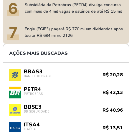
6
Subsidiária da Petrobras (PETR4) divulga concurso
com mais de 4 mil vagas e salários de até R$ 15 mil
7
Engie (EGIE3) pagará R$ 770 mi em dividendos após
lucrar R$ 694 mi no 2T26
AÇÕES MAIS BUSCADAS
BBAS3
R$ 20,28
BANCO DO BRASIL
PETR4
R$ 42,13
PETROBRAS
BBSE3
R$ 40,96
BB SEGURIDADE
ITSA4
R$ 13,51
ITAÚSA