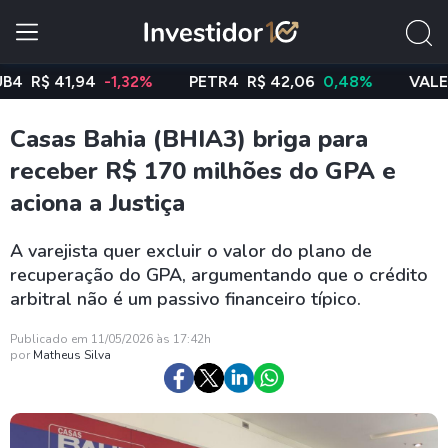
$ 41,94
-1,32%
PETR4
R$ 42,06
0,48%
VALE3
R$ 
Casas Bahia (BHIA3) briga para
receber R$ 170 milhões do GPA e
aciona a Justiça
A varejista quer excluir o valor do plano de
recuperação do GPA, argumentando que o crédito
arbitral não é um passivo financeiro típico.
Publicado em 11/05/2026 às 17:42h
por
Matheus Silva