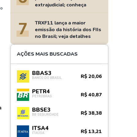
extrajudicial; conheça
do
7
TRXF11 lança a maior
emissão da história dos FIIs
no Brasil; veja detalhes
AÇÕES MAIS BUSCADAS
BBAS3
R$ 20,06
BANCO DO BRASIL
PETR4
R$ 40,87
PETROBRAS
a
BBSE3
R$ 38,38
BB SEGURIDADE
ITSA4
R$ 13,21
ITAÚSA