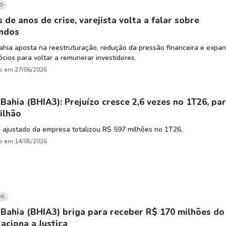
HASH11
Google
Dogecoin
O
GOLD11
Meta
Solana
 de anos de crise, varejista volta a falar sobre
endos
XINA11
Coca-Cola
Cardano
hia aposta na reestruturação, redução da pressão financeira e expa
Ver todos
Ver todos
Ver todos
cios para voltar a remunerar investidores.
o em 27/06/2026
Bahia (BHIA3): Prejuízo cresce 2,6 vezes no 1T26, pa
ilhão
 ajustado da empresa totalizou R$ 597 milhões no 1T26.
o em 14/05/2026
OS
Bahia (BHIA3) briga para receber R$ 170 milhões do
aciona a Justiça