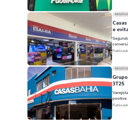
NEGÓCI
Casas 
e evit
Segundo 
convers
Publicad
NEGÓCI
Grupo 
3T25
Varejis
positiva 
Publicad