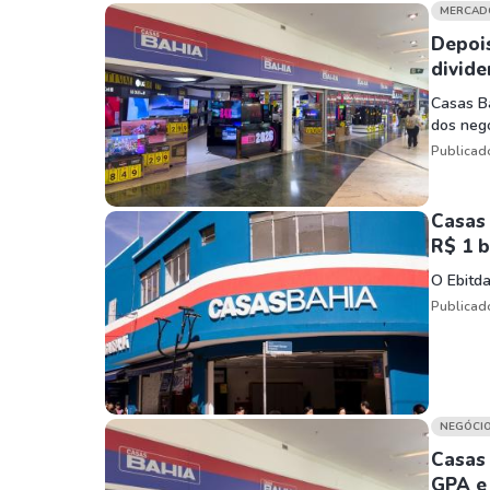
Weg
XPLG11
MERCAD
Klabin
KNRI11
Depois
divid
Petrobrás
KNCR11
Casas Ba
Ver todos
Ver todos
dos negó
Publicad
Casas 
R$ 1 b
O Ebitda
Publicad
NEGÓCI
Casas 
GPA e 