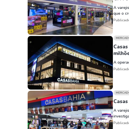
A vareji
que o cr
Publicad
MERCAD
Casas 
milhõ
A operaç
Publicad
MERCAD
Casas 
A vareji
investi
Publicad