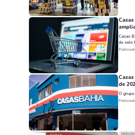
Casas
ampli
Casas B
do selo 
Publicad
Casas 
de 20
O grupo 
Publicad
MERCAD