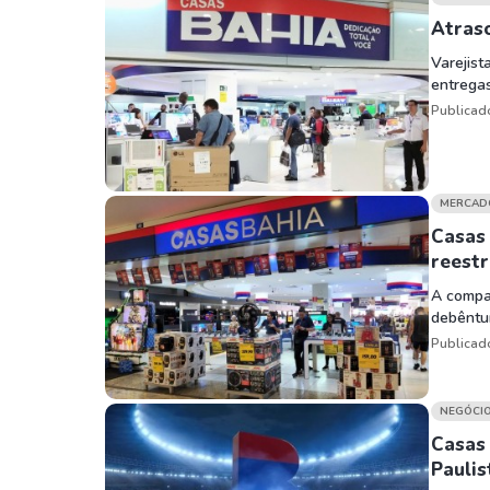
Atraso
Varejist
entregas
Publicad
MERCAD
Casas 
reestr
A compa
debêntu
Publicad
NEGÓCI
Casas 
Paulis