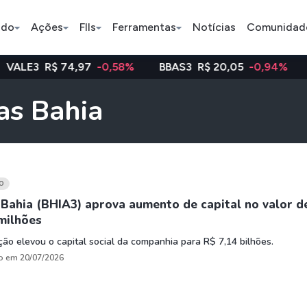
ado
Ações
FIIs
Ferramentas
Notícias
Comunidad
74,97
-0,58%
BBAS3
R$ 20,05
-0,94%
WEGE3
R$
Pe
as Bahia
Ação
BDR
FII
Bradesco
JBS
TRXF11
O
Bahia (BHIA3) aprova aumento de capital no valor d
milhões
ETFs
Stocks
Criptomo
ão elevou o capital social da companhia para R$ 7,14 bilhões.
BOVA11
Tesla
Bitcoin
o em 20/07/2026
IVVB11
Apple
Ethereum
SMAL11
Amazon
Binance C