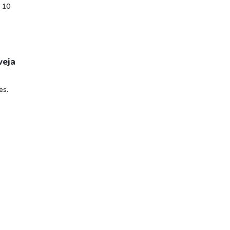
e 10
veja
es.