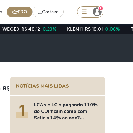
3
e
PRO
Carteira
 48,12
0,23%
KLBN11
R$ 18,01
0,06%
TAEE11
R$ 39
squisar
Ferramenta
Dividendos
NOTÍCIAS MAIS LIDAS
e R$
edas
Ideias
1
LCAs e LCIs pagando 110%
Agenda de Dividendos
do CDI ficam como com
Radar do Dividendo Inteligente
Selic a 14% ao ano?
Fizemos as contas
oin - BNB
Carteiras Recomendadas