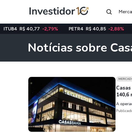
Merc
40,77
-2,79%
PETR4
R$ 40,85
-2,88%
VALE3
R$ 
Notícias sobre Cas
Assuntos do momento
Índice
Ação
Ibovespa
Petrobras
MERCAD
Casas 
140,6 
Ações
FIIs
A operaç
Taesa
XPML11
Publicad
Itausa
RECR11
Ambev
HGLG11