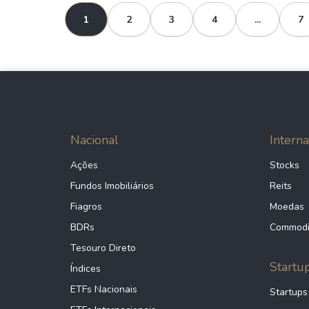
1
2
3
4
...
7
Nacional
Interna
Ações
Stocks
Fundos Imobiliários
Reits
Fiagros
Moedas
BDRs
Commodi
Tesouro Direto
Startu
Índices
ETFs Nacionais
Startups