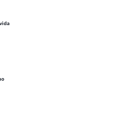
vida
no