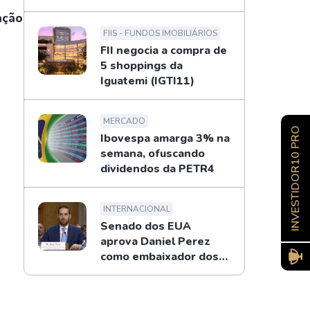
ação
FIIS - FUNDOS IMOBILIÁRIOS
FII negocia a compra de
5 shoppings da
Iguatemi (IGTI11)
MERCADO
INVESTIDOR10 PRO
Ibovespa amarga 3% na
semana, ofuscando
dividendos da PETR4
INTERNACIONAL
Senado dos EUA
aprova Daniel Perez
como embaixador dos
EUA no Brasil