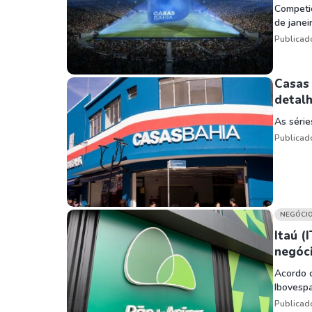
Competiç
de janeir
Publicad
Casas 
detal
As série
Publicad
NEGÓCI
Itaú (
negóc
Acordo c
Ibovespa
Publicad