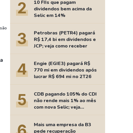
Comparador de Ativos
2
10 FIIs que pagam
dividendos bem acima da
As Ações Mais Buscadas
Selic em 14%
Guia do Iniciante
nsão
3
Petrobras (PETR4) pagará
R$ 17,4 bi em dividendos e
JCP; veja como receber
ra
4
Engie (EGIE3) pagará R$
770 mi em dividendos após
lucrar R$ 694 mi no 2T26
5
CDB pagando 105% do CDI
não rende mais 1% ao mês
com nova Selic; veja
retorno
6
Mais uma empresa da B3
pede recuperação