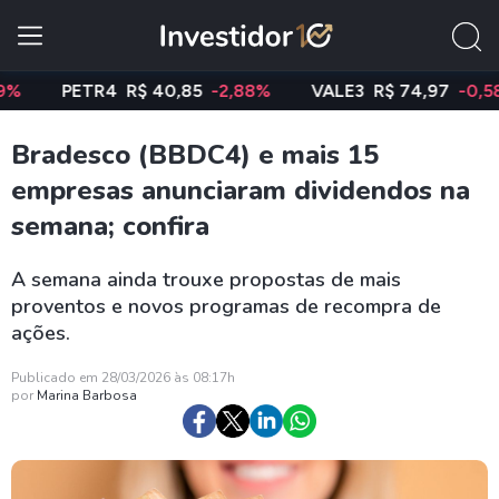
PETR4
R$ 40,85
-2,88%
VALE3
R$ 74,97
-0,58%
Bradesco (BBDC4) e mais 15
empresas anunciaram dividendos na
semana; confira
A semana ainda trouxe propostas de mais
proventos e novos programas de recompra de
ações.
Publicado em 28/03/2026 às 08:17h
por
Marina Barbosa