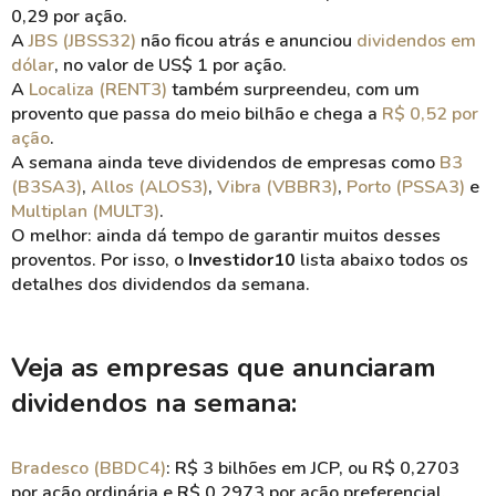
0,29 por ação.
A
JBS (JBSS32)
não ficou atrás e anunciou
dividendos em
dólar
, no valor de US$ 1 por ação.
A
Localiza (RENT3)
também surpreendeu, com um
provento que passa do meio bilhão e chega a
R$ 0,52 por
ação
.
A semana ainda teve dividendos de empresas como
B3
(B3SA3)
,
Allos (ALOS3)
,
Vibra (VBBR3)
,
Porto (PSSA3)
e
Multiplan (MULT3)
.
O melhor: ainda dá tempo de garantir muitos desses
proventos. Por isso, o
Investidor10
lista abaixo todos os
detalhes dos dividendos da semana.
Veja as empresas que anunciaram
dividendos na semana:
Bradesco (BBDC4)
: R$ 3 bilhões em JCP, ou R$ 0,2703
por ação ordinária e R$ 0,2973 por ação preferencial.