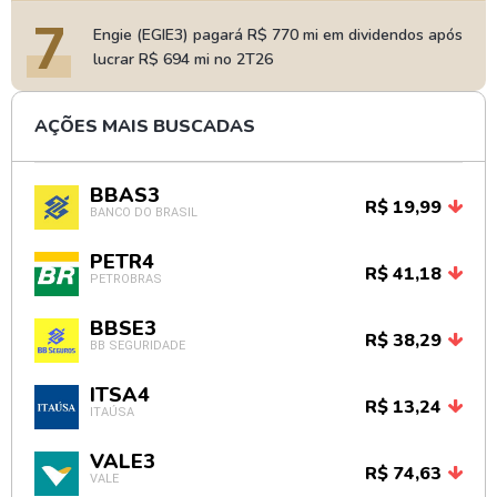
7
Engie (EGIE3) pagará R$ 770 mi em dividendos após
lucrar R$ 694 mi no 2T26
AÇÕES MAIS BUSCADAS
BBAS3
R$ 19,99
BANCO DO BRASIL
PETR4
R$ 41,18
PETROBRAS
BBSE3
R$ 38,29
BB SEGURIDADE
ITSA4
R$ 13,24
ITAÚSA
VALE3
R$ 74,63
VALE