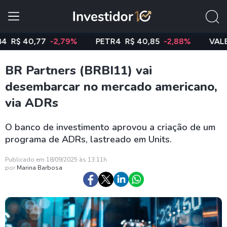
 40,77
-2,79%
PETR4
R$ 40,85
-2,88%
VALE3
R$
BR Partners (BRBI11) vai
desembarcar no mercado americano,
via ADRs
O banco de investimento aprovou a criação de um
programa de ADRs, lastreado em Units.
Publicado em 18/09/2025 às 13:11h
por
Marina Barbosa