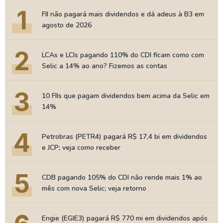
1
FII não pagará mais dividendos e dá adeus à B3 em
agosto de 2026
2
LCAs e LCIs pagando 110% do CDI ficam como com
Selic a 14% ao ano? Fizemos as contas
3
10 FIIs que pagam dividendos bem acima da Selic em
14%
4
Petrobras (PETR4) pagará R$ 17,4 bi em dividendos
e JCP; veja como receber
5
CDB pagando 105% do CDI não rende mais 1% ao
mês com nova Selic; veja retorno
Engie (EGIE3) pagará R$ 770 mi em dividendos após