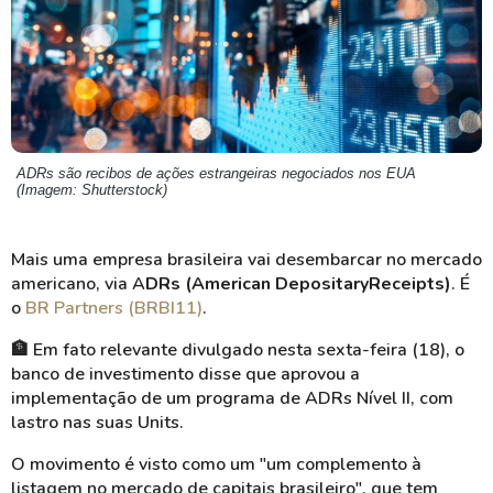
ADRs são recibos de ações estrangeiras negociados nos EUA
(Imagem: Shutterstock)
Mais uma empresa brasileira vai desembarcar no mercado
americano, via A
DRs (American
Depositary
Receipts
)
. É
o
BR
Partners
(BRBI11)
.
🏦 Em fato relevante divulgado nesta sexta-feira (18), o
banco de investimento disse que aprovou a
implementação de um programa de ADRs Nível II, com
lastro nas suas
Units
.
O movimento é visto como um "um complemento à
listagem no mercado de capitais brasileiro", que tem