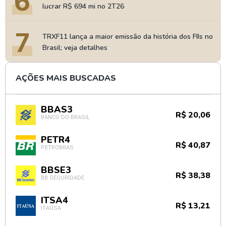
6
lucrar R$ 694 mi no 2T26
7
TRXF11 lança a maior emissão da história dos FIIs no
Brasil; veja detalhes
AÇÕES MAIS BUSCADAS
BBAS3
R$ 20,06
BANCO DO BRASIL
PETR4
R$ 40,87
PETROBRAS
BBSE3
R$ 38,38
BB SEGURIDADE
ITSA4
R$ 13,21
ITAÚSA