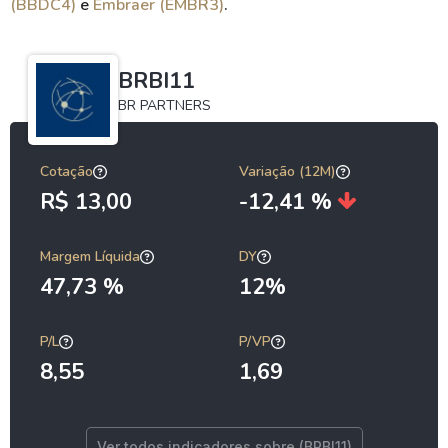
(BBDC4)
e
Embraer (EMBR3)
.
BRBI11
BR PARTNERS
Cotação
Variação (12M)
R$ 13,00
-12,41 %
Margem Líquida
DY
47,73 %
12%
P/L
P/VP
8,55
1,69
Ver todos indicadores sobre (BRBI11)