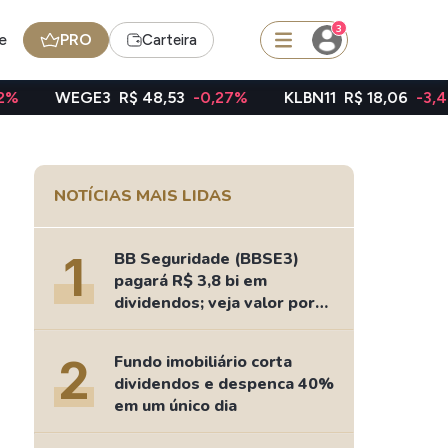
3
e
PRO
Carteira
3
R$ 48,53
-0,27%
KLBN11
R$ 18,06
-3,47%
TAEE1
squisar
NOTÍCIAS MAIS LIDAS
FII
TRXF11
1
BB Seguridade (BBSE3)
pagará R$ 3,8 bi em
dividendos; veja valor por
ação
edas
Ideias
2
Fundo imobiliário corta
Agenda de Dividendos
dividendos e despenca 40%
Radar do Dividendo Inteligente
em um único dia
oin - BNB
Carteiras Recomendadas