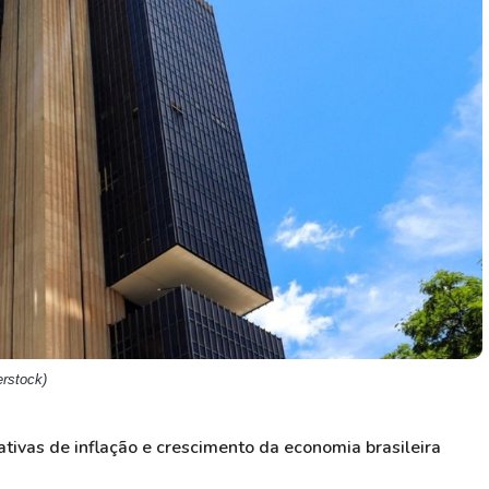
HASH11
Google
Dogecoin
GOLD11
Meta
Solana
XINA11
Coca-Cola
Cardano
Ver todos
Ver todos
Ver todos
rstock)
ativas de inflação e crescimento da economia brasileira