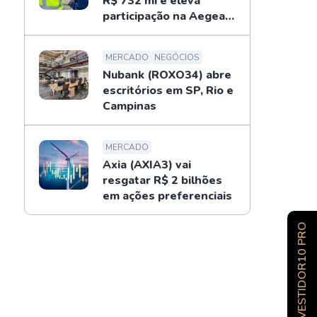
R$ 732 mi e eleva
participação na Aegea
para 14%
MERCADO
NEGÓCIOS
Nubank (ROXO34) abre
escritórios em SP, Rio e
Campinas
MERCADO
Axia (AXIA3) vai
resgatar R$ 2 bilhões
em ações preferenciais
INVESTIDOR10 PRO