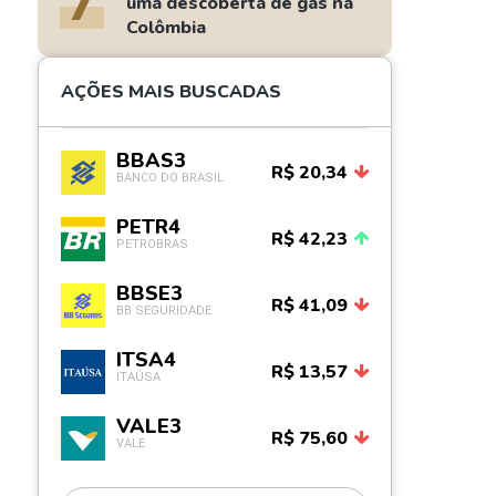
7
uma descoberta de gás na
Colômbia
AÇÕES MAIS BUSCADAS
BBAS3
R$ 20,34
BANCO DO BRASIL
PETR4
R$ 42,23
PETROBRAS
BBSE3
R$ 41,09
BB SEGURIDADE
ITSA4
R$ 13,57
ITAÚSA
VALE3
R$ 75,60
VALE