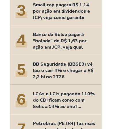
Comparador de Ativos
3
Small cap pagará R$ 1,14
As Ações Mais Buscadas
por ação em dividendos e
JCP; veja como garantir
Guia do Iniciante
4
Banco da Bolsa pagará
"bolada" de R$ 1,63 por
ação em JCP; veja qual
5
BB Seguridade (BBSE3) vê
lucro cair 4% e chegar a R$
2,2 bi no 2T26
6
LCAs e LCIs pagando 110%
do CDI ficam como com
Selic a 14% ao ano?
Fizemos as contas
Petrobras (PETR4) faz mais