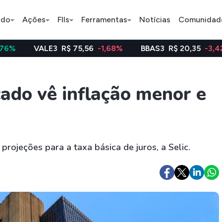
ado
Ações
FIIs
Ferramentas
Notícias
Comunidad
3
R$ 75,56
-1,68%
BBAS3
R$ 20,35
-3,42%
WEGE
Pe
ado vê inflação menor e
Índice
Ação
Ação
Bradesco
Petrobras
Axia
projeções para a taxa básica de juros, a Selic.
ETFs
Stocks
Criptomo
BOVA11
Tesla
Bitcoin
IVVB11
Apple
Ethereum
SMAL11
Amazon
Binance C