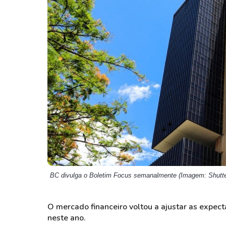
Weg
XPLG11
Klabin
KNRI11
Petrobrás
KNCR11
Ver todos
Ver todos
BC divulga o Boletim Focus semanalmente (Imagem: Shutte
O mercado financeiro voltou a ajustar as expect
neste ano.