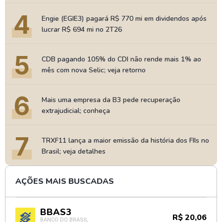
4
Engie (EGIE3) pagará R$ 770 mi em dividendos após
lucrar R$ 694 mi no 2T26
5
CDB pagando 105% do CDI não rende mais 1% ao
mês com nova Selic; veja retorno
6
Mais uma empresa da B3 pede recuperação
extrajudicial; conheça
7
TRXF11 lança a maior emissão da história dos FIIs no
Brasil; veja detalhes
AÇÕES MAIS BUSCADAS
BBAS3
R$ 20,06
BANCO DO BRASIL