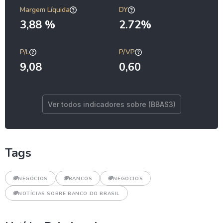
Margem Líquida
DY
3,88 %
2.72%
P/L
P/VP
9,08
0,60
Ver todos indicadores sobre (BBAS3)
Tags
NEGÓCIOS
BANCOS
NEGOCIOS
NOTÍCIAS SOBRE BANCO DO BRASIL