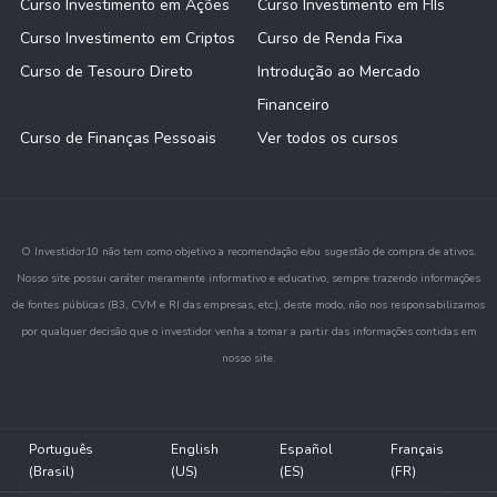
Curso Investimento em Ações
Curso Investimento em FIIs
Curso Investimento em Criptos
Curso de Renda Fixa
Curso de Tesouro Direto
Introdução ao Mercado
Financeiro
Curso de Finanças Pessoais
Ver todos os cursos
O Investidor10 não tem como objetivo a recomendação e/ou sugestão de compra de ativos.
Nosso site possui caráter meramente informativo e educativo, sempre trazendo informações
de fontes públicas (B3, CVM e RI das empresas, etc.), deste modo, não nos responsabilizamos
por qualquer decisão que o investidor venha a tomar a partir das informações contidas em
nosso site.
Português
English
Español
Français
(Brasil)
(US)
(ES)
(FR)