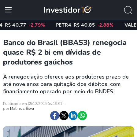
 40,77
-2,79%
PETR4
R$ 40,85
-2,88%
VALE3
R$ 
Banco do Brasil (BBAS3) renegocia
quase R$ 2 bi em dívidas de
produtores gaúchos
A renegociação oferece aos produtores prazo de
até nove anos para quitação dos débitos, com
financiamento operado por meio do BNDES.
Publicado em 05/12/2025 às 19:01h
por
Matheus Silva