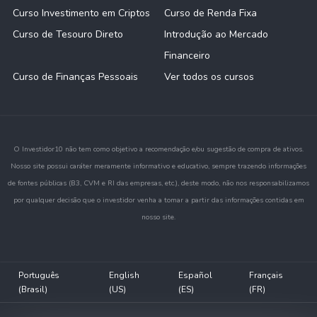
Curso Investimento em Criptos
Curso de Renda Fixa
Curso de Tesouro Direto
Introdução ao Mercado
Financeiro
Curso de Finanças Pessoais
Ver todos os cursos
O Investidor10 não tem como objetivo a recomendação e/ou sugestão de compra de ativos.
Nosso site possui caráter meramente informativo e educativo, sempre trazendo informações
de fontes públicas (B3, CVM e RI das empresas, etc.), deste modo, não nos responsabilizamos
por qualquer decisão que o investidor venha a tomar a partir das informações contidas em
nosso site.
Português
English
Español
Français
(Brasil)
(US)
(ES)
(FR)