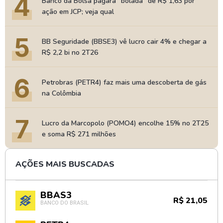
4
Banco da Bolsa pagará "bolada" de R$ 1,63 por
ação em JCP; veja qual
5
BB Seguridade (BBSE3) vê lucro cair 4% e chegar a
R$ 2,2 bi no 2T26
6
Petrobras (PETR4) faz mais uma descoberta de gás
na Colômbia
7
Lucro da Marcopolo (POMO4) encolhe 15% no 2T25
e soma R$ 271 milhões
AÇÕES MAIS BUSCADAS
BBAS3
R$ 21,05
BANCO DO BRASIL