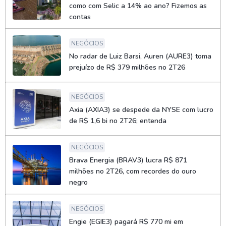
como com Selic a 14% ao ano? Fizemos as
contas
NEGÓCIOS
No radar de Luiz Barsi, Auren (AURE3) toma
prejuízo de R$ 379 milhões no 2T26
NEGÓCIOS
Axia (AXIA3) se despede da NYSE com lucro
de R$ 1,6 bi no 2T26; entenda
NEGÓCIOS
Brava Energia (BRAV3) lucra R$ 871
milhões no 2T26, com recordes do ouro
negro
NEGÓCIOS
Engie (EGIE3) pagará R$ 770 mi em