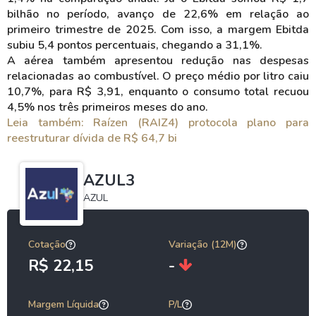
bilhão no período, avanço de 22,6% em relação ao
primeiro trimestre de 2025. Com isso, a margem Ebitda
subiu 5,4 pontos percentuais, chegando a 31,1%.
A aérea também apresentou redução nas despesas
relacionadas ao combustível. O preço médio por litro caiu
10,7%, para R$ 3,91, enquanto o consumo total recuou
4,5% nos três primeiros meses do ano.
Leia também: Raízen (RAIZ4) protocola plano para
reestruturar dívida de R$ 64,7 bi
AZUL3
AZUL
Cotação
Variação (12M)
R$ 22,15
-
Margem Líquida
P/L