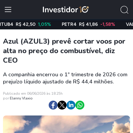
4
R$ 42,50
1,05%
PETR4
R$ 41,86
-1,58%
VALE3
R
Azul (AZUL3) prevê cortar voos por
alta no preço do combustível, diz
CEO
A companhia encerrou o 1º trimestre de 2026 com
prejuízo líquido ajustado de R$ 44,4 milhões.
Publicado em 06/06/2026 às 18:25h
por
Elanny Vlaxio