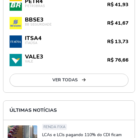
PETR4
R$ 41,93
PETROBRAS
BBSE3
R$ 41,67
BB SEGURIDADE
ITSA4
R$ 13,73
ITAÚSA
VALE3
R$ 76,66
VALE
VER TODAS
ÚLTIMAS NOTÍCIAS
RENDA FIXA
LCAs e LCIs pagando 110% do CDI ficam