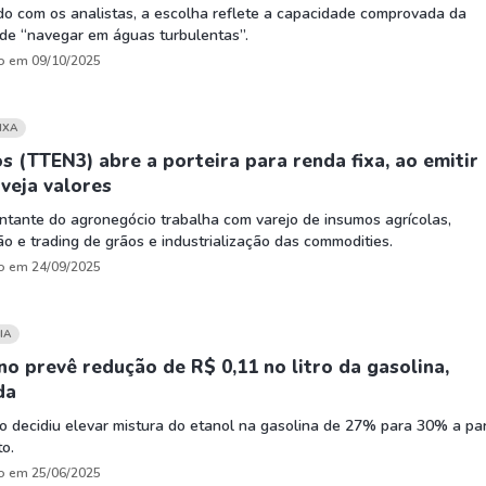
o com os analistas, a escolha reflete a capacidade comprovada da
de “navegar em águas turbulentas”.
o em 09/10/2025
IXA
s (TTEN3) abre a porteira para renda fixa, ao emitir
veja valores
tante do agronegócio trabalha com varejo de insumos agrícolas,
ão e trading de grãos e industrialização das commodities.
o em 24/09/2025
IA
o prevê redução de R$ 0,11 no litro da gasolina,
da
o decidiu elevar mistura do etanol na gasolina de 27% para 30% a par
o.
o em 25/06/2025