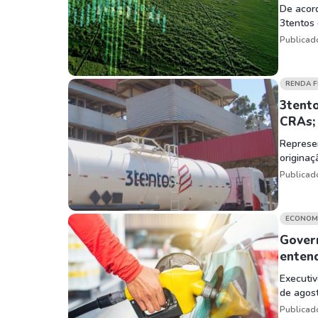
De acord
3tentos 
Publicad
RENDA F
3tento
CRAs; 
Represen
originaç
Publicad
ECONOM
Govern
enten
Executiv
de agost
Publicad