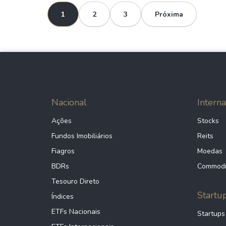
1
2
3
Próxima
Nacional
Interna
Ações
Stocks
Fundos Imobiliários
Reits
Fiagros
Moedas
BDRs
Commodi
Tesouro Direto
Startu
Índices
ETFs Nacionais
Startups