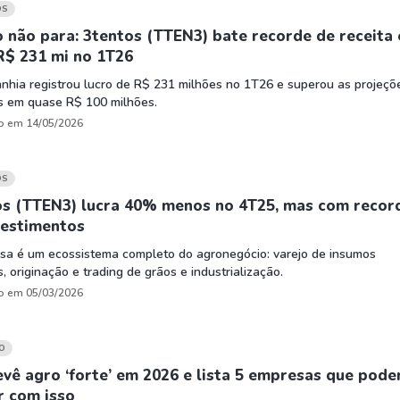
HASH11
Google
Dogecoin
OS
GOLD11
Meta
Solana
 não para: 3tentos (TTEN3) bate recorde de receita 
R$ 231 mi no 1T26
XINA11
Coca-Cola
Cardano
hia registrou lucro de R$ 231 milhões no 1T26 e superou as projeçõ
Ver todos
Ver todos
Ver todos
as em quase R$ 100 milhões.
o em 14/05/2026
OS
os (TTEN3) lucra 40% menos no 4T25, mas com recor
vestimentos
sa é um ecossistema completo do agronegócio: varejo de insumos
s, originação e trading de grãos e industrialização.
o em 05/03/2026
O
vê agro ‘forte’ em 2026 e lista 5 empresas que pod
r com isso