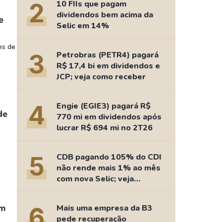
Comparador de Ativos
2
10 FIIs que pagam
dividendos bem acima da
As Ações Mais Buscadas
e
Selic em 14%
Guia do Iniciante
es de
3
Petrobras (PETR4) pagará
R$ 17,4 bi em dividendos e
JCP; veja como receber
4
Engie (EGIE3) pagará R$
de
770 mi em dividendos após
lucrar R$ 694 mi no 2T26
5
CDB pagando 105% do CDI
não rende mais 1% ao mês
com nova Selic; veja
retorno
em
6
Mais uma empresa da B3
pede recuperação