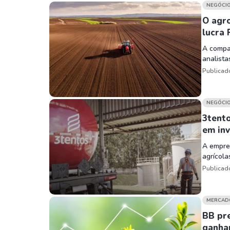
Weg
XPLG11
NEGÓCI
Klabin
KNRI11
O agro
lucra 
Petrobrás
KNCR11
A compan
Ver todos
Ver todos
analist
Publicad
NEGÓCI
3tent
em in
A empre
agrícola
Publicad
MERCAD
BB pre
ganha