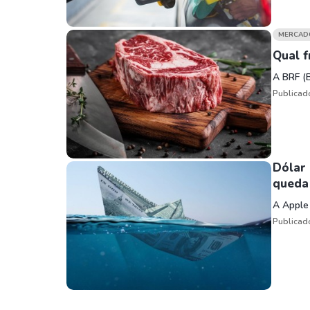
MERCAD
Qual f
A BRF (
Publicad
Dólar
queda
A Apple
Publicad