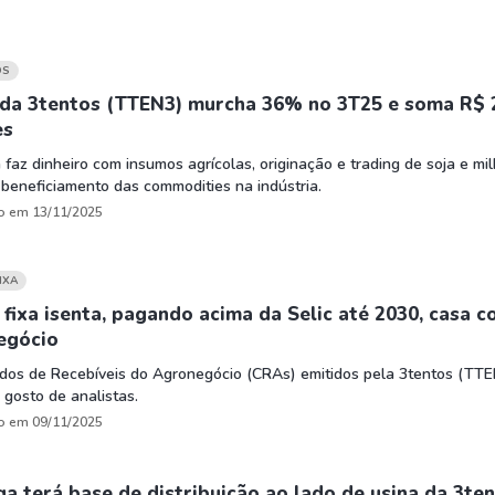
OS
 da 3tentos (TTEN3) murcha 36% no 3T25 e soma R$ 
es
faz dinheiro com insumos agrícolas, originação e trading de soja e mil
beneficiamento das commodities na indústria.
o em 13/11/2025
IXA
fixa isenta, pagando acima da Selic até 2030, casa 
egócio
ados de Recebíveis do Agronegócio (CRAs) emitidos pela 3tentos (TT
gosto de analistas.
o em 09/11/2025
ga terá base de distribuição ao lado de usina da 3te