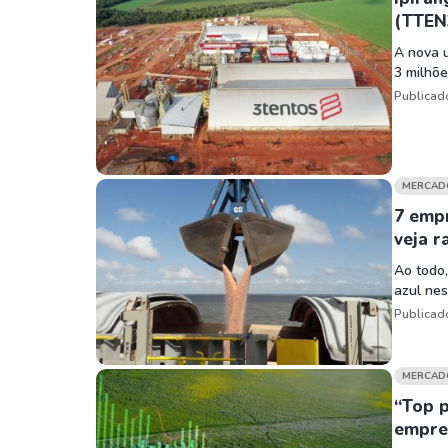
(TTEN
A nova u
3 milhõe
Publicad
MERCAD
7 emp
veja r
Ao todo,
azul nes
Publicad
MERCAD
“Top p
empre