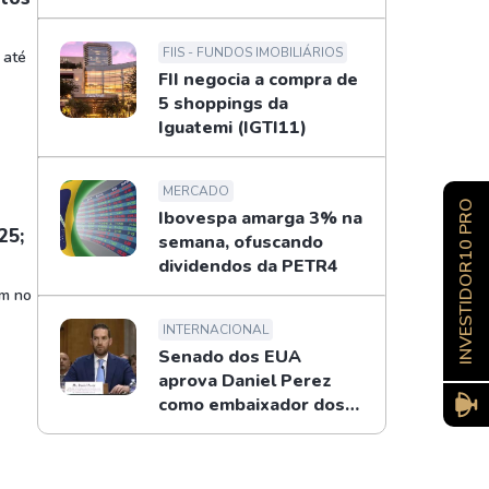
FIIS - FUNDOS IMOBILIÁRIOS
 até
FII negocia a compra de
5 shoppings da
Iguatemi (IGTI11)
MERCADO
INVESTIDOR10 PRO
Ibovespa amarga 3% na
25;
semana, ofuscando
dividendos da PETR4
am no
INTERNACIONAL
Senado dos EUA
aprova Daniel Perez
como embaixador dos
EUA no Brasil