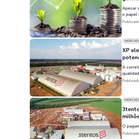
Apesar 
o papel 
Publicad
MERCAD
XP el
potenc
A corret
qualidad
Publicad
MERCAD
3tent
milhõ
O pagame
Publicad