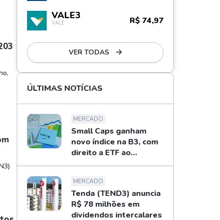
VALE3
R$ 74,97
VALE
203
VER TODAS
ho,
ÚLTIMAS NOTÍCIAS
MERCADO
Small Caps ganham
com
novo índice na B3, com
direito a ETF ao
investidor
EN3)
MERCADO
Tenda (TEND3) anuncia
R$ 78 milhões em
dividendos intercalares
ntos