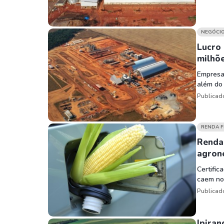
NEGÓCI
Lucro
milhõ
Empresa 
além do 
Publicad
RENDA F
Renda 
agron
Certific
caem no 
Publicad
Ipiran