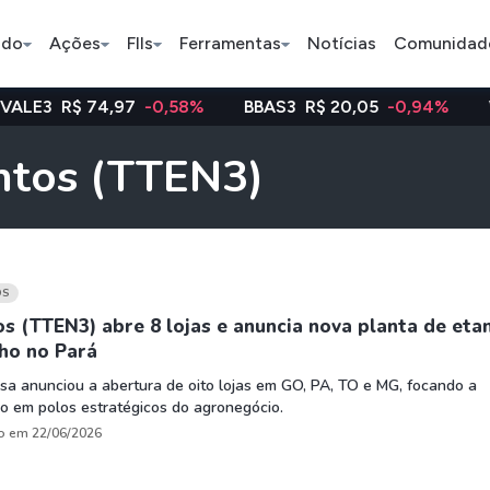
ado
Ações
FIIs
Ferramentas
Notícias
Comunidad
4,97
-0,58%
BBAS3
R$ 20,05
-0,94%
WEGE3
R$ 4
Pe
entos (TTEN3)
Ação
BDR
FII
Bradesco
JBS
TRXF11
OS
s (TTEN3) abre 8 lojas e anuncia nova planta de eta
ho no Pará
ETFs
Stocks
Criptomo
a anunciou a abertura de oito lojas em GO, PA, TO e MG, focando a
BOVA11
Tesla
Bitcoin
o em polos estratégicos do agronegócio.
IVVB11
Apple
Ethereum
o em 22/06/2026
SMAL11
Amazon
Binance C