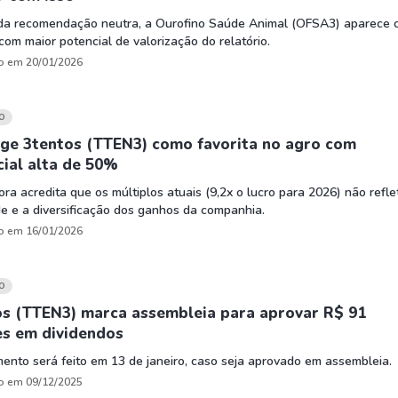
da recomendação neutra, a Ourofino Saúde Animal (OFSA3) aparece
com maior potencial de valorização do relatório.
o em 20/01/2026
O
ege 3tentos (TTEN3) como favorita no agro com
ial alta de 50%
ora acredita que os múltiplos atuais (9,2x o lucro para 2026) não refl
e e a diversificação dos ganhos da companhia.
o em 16/01/2026
O
os (TTEN3) marca assembleia para aprovar R$ 91
es em dividendos
nto será feito em 13 de janeiro, caso seja aprovado em assembleia.
o em 09/12/2025