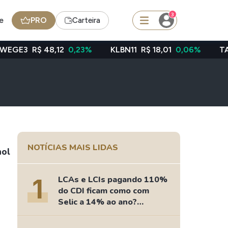
3
e
PRO
Carteira
8,12
0,23%
KLBN11
R$ 18,01
0,06%
TAEE11
R$ 39,
squisar
Ferramenta
Dividendos
NOTÍCIAS MAIS LIDAS
nol
edas
Ideias
1
LCAs e LCIs pagando 110%
Agenda de Dividendos
do CDI ficam como com
Radar do Dividendo Inteligente
Selic a 14% ao ano?
Fizemos as contas
oin - BNB
Carteiras Recomendadas