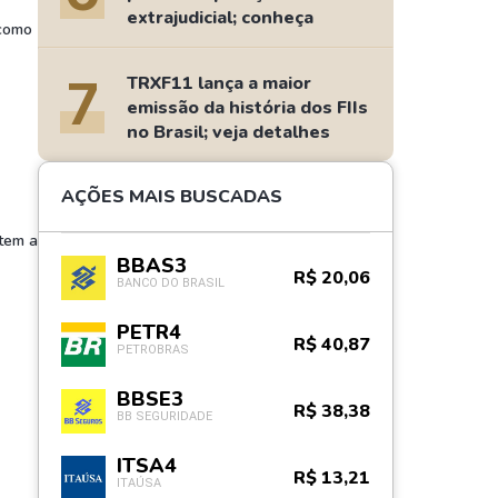
extrajudicial; conheça
 como
7
TRXF11 lança a maior
emissão da história dos FIIs
no Brasil; veja detalhes
AÇÕES MAIS BUSCADAS
etem a
BBAS3
R$ 20,06
BANCO DO BRASIL
PETR4
R$ 40,87
PETROBRAS
BBSE3
R$ 38,38
BB SEGURIDADE
ITSA4
R$ 13,21
ITAÚSA