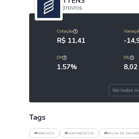
TTEN3
3TENTOS
Cotação
Variaçã
R$ 11,41
-14
DY
P/L
1.57%
8,02
Ver todos i
Tags
MERCADO
AGRONEGÓCIO
BOLSA DE VALOR