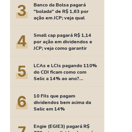
Comparador de Ativos
3
Banco da Bolsa pagará
As Ações Mais Buscadas
"bolada" de R$ 1,63 por
ação em JCP; veja qual
Guia do Iniciante
4
Small cap pagará R$ 1,14
por ação em dividendos e
JCP; veja como garantir
5
LCAs e LCIs pagando 110%
do CDI ficam como com
Selic a 14% ao ano?
Fizemos as contas
6
10 FIIs que pagam
dividendos bem acima da
Selic em 14%
Engie (EGIE3) pagará R$