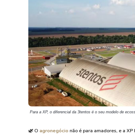
Weg
XPLG11
Klabin
KNRI11
Petrobrás
KNCR11
Ver todos
Ver todos
Para a XP, o diferencial da 3tentos é o seu modelo de ecos
🌿
O
agronegócio
não é para amadores, e a XP I