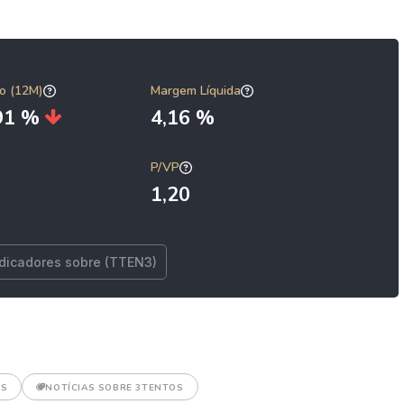
o (12M)
Margem Líquida
,91 %
4,16 %
P/VP
1,20
ndicadores sobre (TTEN3)
ES
NOTÍCIAS SOBRE 3TENTOS