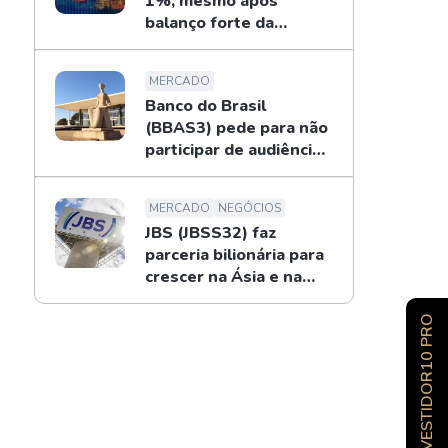
1%, mesmo após
balanço forte da
Petrobras
MERCADO
Banco do Brasil
(BBAS3) pede para não
participar de audiência
sobre o BRB; entenda
MERCADO
NEGÓCIOS
JBS (JBSS32) faz
parceria bilionária para
crescer na Ásia e na
Oceania
INVESTIDOR10 PRO