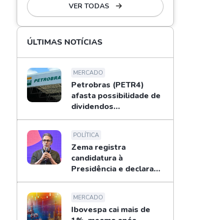
VER TODAS
ÚLTIMAS NOTÍCIAS
MERCADO
Petrobras (PETR4)
afasta possibilidade de
dividendos
extraordinários em
2026; entenda
POLÍTICA
Zema registra
candidatura à
Presidência e declara
patrimônio de R$ 178
mi
MERCADO
Ibovespa cai mais de