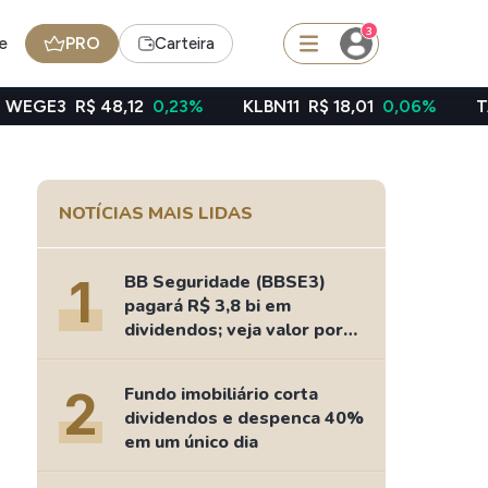
3
e
PRO
Carteira
8,12
0,23%
KLBN11
R$ 18,01
0,06%
TAEE11
R$ 39,
squisar
NOTÍCIAS MAIS LIDAS
Ferramenta
Dividendos
1
BB Seguridade (BBSE3)
pagará R$ 3,8 bi em
dividendos; veja valor por
ação
edas
Ideias
2
Fundo imobiliário corta
Agenda de Dividendos
dividendos e despenca 40%
Radar do Dividendo Inteligente
em um único dia
oin - BNB
Carteiras Recomendadas