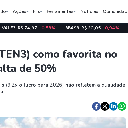
ado
Ações
FIIs
Ferramentas
Notícias
Comunidad
,97
-0,58%
BBAS3
R$ 20,05
-0,94%
WEGE3
R$ 4
Pe
TTEN3) como favorita no
alta de 50%
Ação
BDR
FII
Bradesco
JBS
TRXF11
is (9,2x o lucro para 2026) não refletem a qualidade
a.
ETFs
Stocks
Criptomo
BOVA11
Tesla
Bitcoin
IVVB11
Apple
Ethereum
SMAL11
Amazon
Binance C