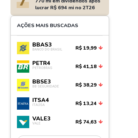
7
770 mi em dividendos após
lucrar R$ 694 mi no 2T26
AÇÕES MAIS BUSCADAS
BBAS3
R$ 19,99
BANCO DO BRASIL
PETR4
R$ 41,18
PETROBRAS
BBSE3
R$ 38,29
BB SEGURIDADE
ITSA4
R$ 13,24
ITAÚSA
VALE3
R$ 74,63
VALE