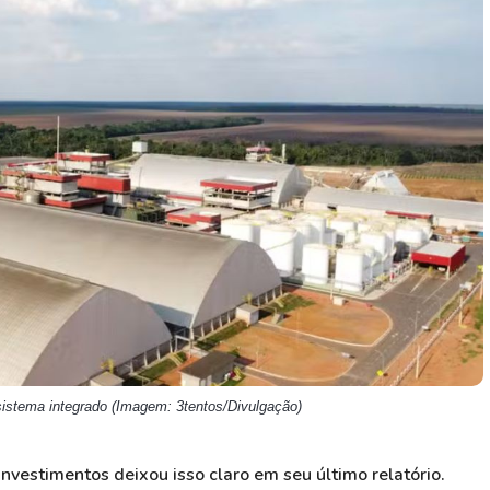
HASH11
Google
Dogecoin
GOLD11
Meta
Solana
XINA11
Coca-Cola
Cardano
Ver todos
Ver todos
Ver todos
sistema integrado (Imagem: 3tentos/Divulgação)
nvestimentos deixou isso claro em seu último relatório.