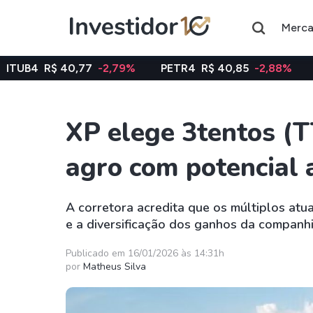
Merc
,77
-2,79%
PETR4
R$ 40,85
-2,88%
VALE3
R$ 74
XP elege 3tentos (
Assuntos do momento
agro com potencial 
Índice
Ação
Ibovespa
Petrobras
A corretora acredita que os múltiplos atua
e a diversificação dos ganhos da companhi
Ações
FIIs
Taesa
XPML11
Publicado em 16/01/2026 às 14:31h
por
Matheus Silva
Itausa
RECR11
Ambev
HGLG11