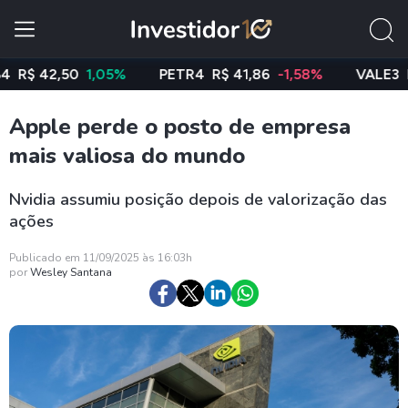
 42,50
1,05%
PETR4
R$ 41,86
-1,58%
VALE3
R$ 76
Apple perde o posto de empresa
mais valiosa do mundo
Nvidia assumiu posição depois de valorização das
ações
Publicado em 11/09/2025 às 16:03h
por
Wesley Santana