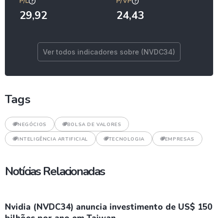
P/L
P/VP
29,92
24,43
Ver todos indicadores sobre (NVDC34)
Tags
NEGÓCIOS
BOLSA DE VALORES
INTELIGÊNCIA ARTIFICIAL
TECNOLOGIA
EMPRESAS
Notícias Relacionadas
Nvidia (NVDC34) anuncia investimento de US$ 150