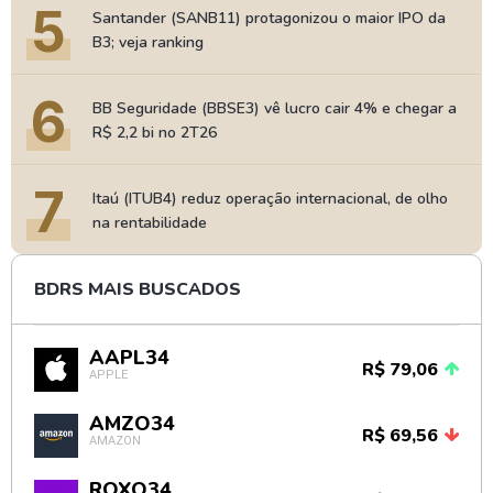
5
Santander (SANB11) protagonizou o maior IPO da
B3; veja ranking
6
BB Seguridade (BBSE3) vê lucro cair 4% e chegar a
R$ 2,2 bi no 2T26
7
Itaú (ITUB4) reduz operação internacional, de olho
na rentabilidade
BDRS MAIS BUSCADOS
AAPL34
R$ 79,06
APPLE
AMZO34
R$ 69,56
AMAZON
ROXO34