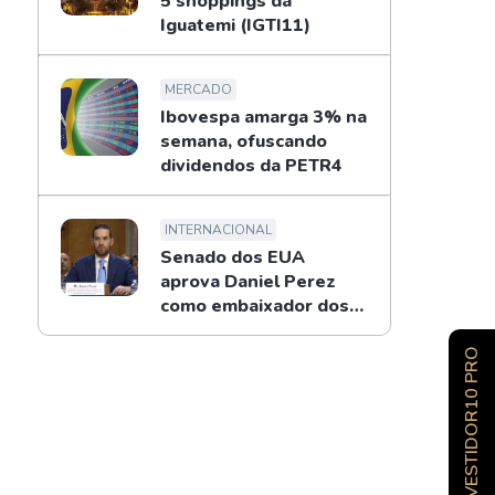
5 shoppings da
Iguatemi (IGTI11)
MERCADO
Ibovespa amarga 3% na
semana, ofuscando
dividendos da PETR4
INTERNACIONAL
Senado dos EUA
aprova Daniel Perez
como embaixador dos
EUA no Brasil
INVESTIDOR10 PRO