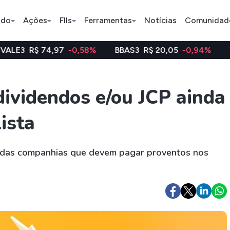
ado
Ações
FIIs
Ferramentas
Notícias
Comunidad
4,97
-0,58%
BBAS3
R$ 20,05
-0,94%
WEGE3
R$ 
Pe
ividendos e/ou JCP ainda
ista
Ação
BDR
FII
Bradesco
JBS
TRXF11
ta das companhias que devem pagar proventos nos
ETFs
Stocks
Criptomo
BOVA11
Tesla
Bitcoin
IVVB11
Apple
Ethereum
SMAL11
Amazon
Binance C