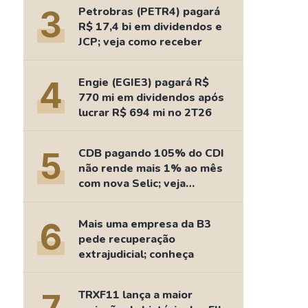
Comparador de Ativos
3
Petrobras (PETR4) pagará
As Ações Mais Buscadas
R$ 17,4 bi em dividendos e
JCP; veja como receber
Guia do Iniciante
4
Engie (EGIE3) pagará R$
770 mi em dividendos após
lucrar R$ 694 mi no 2T26
5
CDB pagando 105% do CDI
não rende mais 1% ao mês
com nova Selic; veja
retorno
6
Mais uma empresa da B3
pede recuperação
extrajudicial; conheça
TRXF11 lança a maior