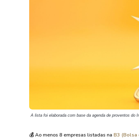
Weg
XPLG11
Klabin
KNRI11
Petrobrás
KNCR11
Ver todos
Ver todos
A lista foi elaborada com base da agenda de proventos do I
💰 Ao menos 8 empresas listadas na
B3 (Bolsa 