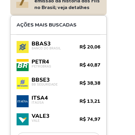
7
emissão da história dos FIIs
no Brasil; veja detalhes
AÇÕES MAIS BUSCADAS
BBAS3
R$ 20,06
BANCO DO BRASIL
PETR4
R$ 40,87
PETROBRAS
BBSE3
R$ 38,38
BB SEGURIDADE
ITSA4
R$ 13,21
ITAÚSA
VALE3
R$ 74,97
VALE