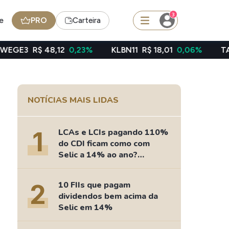
3
e
PRO
Carteira
48,12
0,23%
KLBN11
R$ 18,01
0,06%
TAEE11
R$ 39,
squisar
NOTÍCIAS MAIS LIDAS
Ferramenta
Dividendos
1
LCAs e LCIs pagando 110%
do CDI ficam como com
Selic a 14% ao ano?
Fizemos as contas
edas
Ideias
2
10 FIIs que pagam
Agenda de Dividendos
dividendos bem acima da
Radar do Dividendo Inteligente
Selic em 14%
oin - BNB
Carteiras Recomendadas