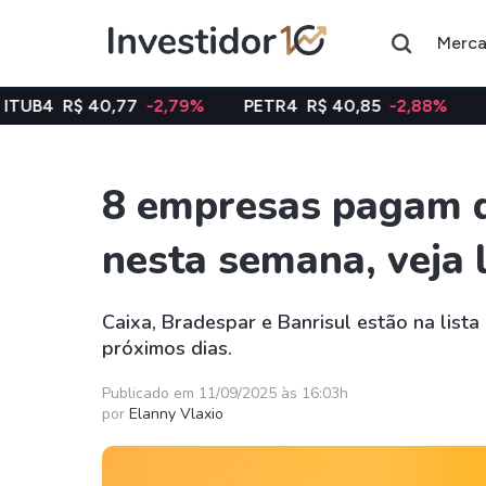
Merc
0,77
-2,79%
PETR4
R$ 40,85
-2,88%
VALE3
R$ 7
8 empresas pagam d
Assuntos do momento
nesta semana, veja l
Índice
Ação
Ibovespa
Petrobras
Caixa, Bradespar e Banrisul estão na lis
próximos dias.
Ações
FIIs
Taesa
XPML11
Publicado em 11/09/2025 às 16:03h
por
Elanny Vlaxio
Itausa
RECR11
Ambev
HGLG11