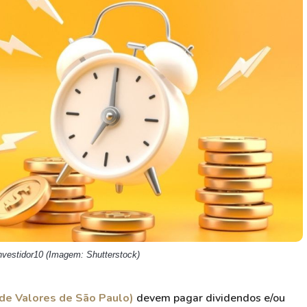
HASH11
Google
Dogecoin
GOLD11
Meta
Solana
XINA11
Coca-Cola
Cardano
Ver todos
Ver todos
Ver todos
nvestidor10 (Imagem: Shutterstock)
de Valores de São Paulo)
devem pagar dividendos e/ou