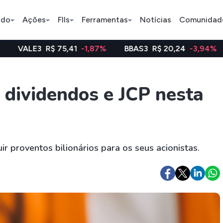
ado
Ações
FIIs
Ferramentas
Notícias
Comunidad
$ 75,41
-1,87%
BBAS3
R$ 20,24
-3,94%
WEGE3
R
Pe
dividendos e JCP nesta
Índice
Ação
Ação
Bradesco
Petrobras
Axia
r proventos bilionários para os seus acionistas.
ETFs
Stocks
Criptomo
BOVA11
Tesla
Bitcoin
IVVB11
Apple
Ethereum
SMAL11
Amazon
Binance C