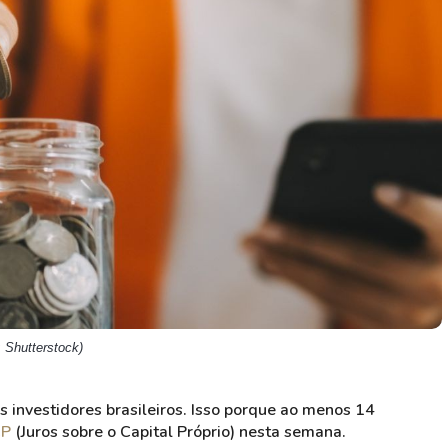
HASH11
Google
Dogecoin
GOLD11
Meta
Solana
XINA11
Coca-Cola
Cardano
Ver todos
Ver todos
Ver todos
 Shutterstock)
 investidores brasileiros. Isso porque ao menos 14
CP
(Juros sobre o Capital Próprio) nesta semana.