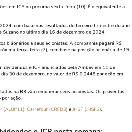
lhões em JCP na próxima sexta-feira (10). É o equivalente a
2024, com base nos resultados do terceiro trimestre do ano
da Suzano no último dia 16 de dezembro de 2024.
os bilionários a seus acionistas. A companhia pagará R$
róxima terça-feira (7), com base na posição acionária de 19
em dividendos e JCP anunciados pela Ambev em 11 de
o dia 30 de dezembro, no valor de R$ 0,2448 por ação em
tadas na B3 vão remunerar seus acionistas. Os proventos
 por ação.
r (ALUP11)
,
Carrefour (CRFB3)
e
JHSF (JHSF3)
.
ividendos e JCP nesta semana: