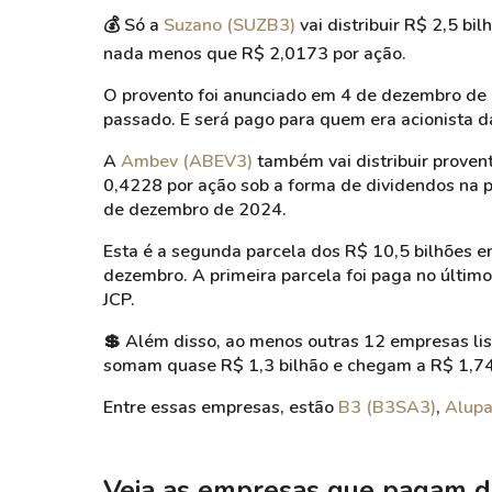
💰
Só a
Suzano (SUZB3)
vai distribuir R$ 2,5 bi
nada menos que R$ 2,0173 por ação.
O provento foi anunciado em 4 de dezembro de 
passado. E será pago para quem era acionista 
A
Ambev (ABEV3)
também vai distribuir provent
0,4228 por ação sob a forma de dividendos na p
de dezembro de 2024.
Esta é a segunda parcela dos R$ 10,5 bilhões 
dezembro. A primeira parcela foi paga no últim
JCP.
💲
Além disso, ao menos outras 12 empresas lis
somam quase R$ 1,3 bilhão e chegam a R$ 1,74
Entre essas empresas, estão
B3 (B3SA3)
,
Alupa
Veja as empresas que pagam d