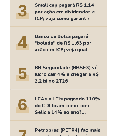
Comparador de Ativos
3
Small cap pagará R$ 1,14
As Ações Mais Buscadas
por ação em dividendos e
JCP; veja como garantir
Guia do Iniciante
4
Banco da Bolsa pagará
"bolada" de R$ 1,63 por
ação em JCP; veja qual
5
BB Seguridade (BBSE3) vê
lucro cair 4% e chegar a R$
2,2 bi no 2T26
6
LCAs e LCIs pagando 110%
do CDI ficam como com
Selic a 14% ao ano?
Fizemos as contas
Petrobras (PETR4) faz mais