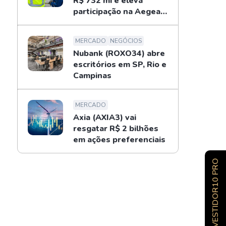
R$ 732 mi e eleva
participação na Aegea
para 14%
MERCADO
NEGÓCIOS
Nubank (ROXO34) abre
escritórios em SP, Rio e
Campinas
MERCADO
Axia (AXIA3) vai
resgatar R$ 2 bilhões
em ações preferenciais
INVESTIDOR10 PRO