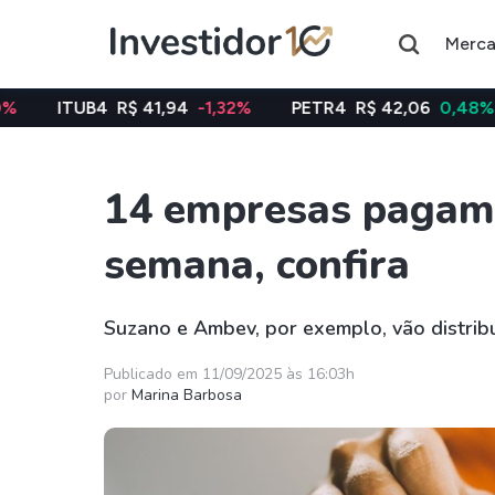
Merc
R$ 41,94
-1,32%
PETR4
R$ 42,06
0,48%
VALE3
R
14 empresas pagam 
Assuntos do momento
semana, confira
Índice
Índice
Ibovespa
Selic
Suzano e Ambev, por exemplo, vão distribui
Ações
FIIs
Publicado em 11/09/2025 às 16:03h
por
Marina Barbosa
Taesa
XPML11
Itausa
RECR11
Ambev
HGLG11