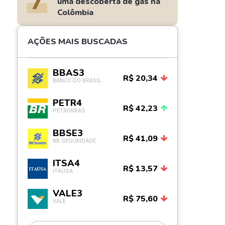
7
uma descoberta de gás na
Colômbia
AÇÕES MAIS BUSCADAS
BBAS3
R$ 20,34
BANCO DO BRASIL
PETR4
R$ 42,23
PETROBRAS
BBSE3
R$ 41,09
BB SEGURIDADE
ITSA4
R$ 13,57
ITAÚSA
VALE3
R$ 75,60
VALE