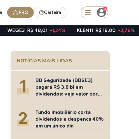
3
e
PRO
Carteira
$ 48,01
-1,34%
KLBN11
R$ 18,00
-3,79%
TAEE11
R$
squisar
NOTÍCIAS MAIS LIDAS
FII
TRXF11
1
BB Seguridade (BBSE3)
pagará R$ 3,8 bi em
dividendos; veja valor por
ação
edas
Ideias
2
Fundo imobiliário corta
Agenda de Dividendos
dividendos e despenca 40%
Radar do Dividendo Inteligente
em um único dia
oin - BNB
Carteiras Recomendadas