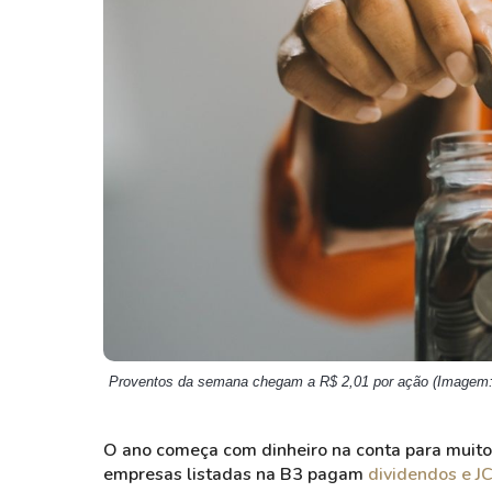
Weg
XPLG11
Klabin
KNRI11
Petrobrás
KNCR11
Ver todos
Ver todos
Proventos da semana chegam a R$ 2,01 por ação (Imagem:
O ano começa com dinheiro na conta para muitos
empresas listadas na B3 pagam
dividendos e J