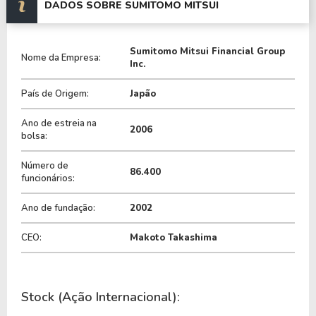
clientes individuais, corporativos e institucionais,
DADOS SOBRE SUMITOMO MITSUI
combinando tradição bancária japonesa com
expansão internacional.
Sumitomo Mitsui Financial Group
Nome da Empresa:
Inc.
Seu principal braço operacional é o
Sumitomo
Mitsui Banking Corporation (SMBC)
, responsável
País de Origem:
Japão
pelas atividades bancárias centrais.
Ano de estreia na
2006
bolsa:
O grupo também possui subsidiárias especializadas,
como SMBC Nikko Securities (corretora e banco de
Número de
86.400
investimento), SMBC Trust Bank (gestão
funcionários:
patrimonial e fiduciária) e Japan Research Institute
Ano de fundação:
2002
(consultoria e tecnologia financeira).
CEO:
Makoto Takashima
O SMFG possui presença internacional em
mercados estratégicos como Estados Unidos,
Europa, China, Sudeste Asiático e América Latina. A
Stock (Ação Internacional):
forte atuação global do grupo atende