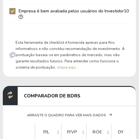
Patrimônio / Ativos
0,05
0,05
Empresa é bem avaliada pelos usuários do Investidor10
Liquidez Corrente
0,00
0,00
P/Cap Giro
0,00
0,00
P/Ativo Circ Líq
-0,08
-0,09
Esta ferramenta de checklist é fornecida apenas para fins
informativos e não constitui recomendação de investimento. A
pontuação baseia-se em parâmetros de mercado, mas não
garante resultados futuros. Para entender como funciona o
sistema de pontuação,
clique aqui
.
COMPARADOR DE BDRS
ARRASTE O QUADRO PARA VER MAIS DADOS
P/L
P/VP
ROE
DY