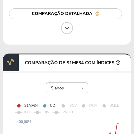
H1SB34
COMPARAÇÃO DETALHADA
12,62
1,05
8,32%
1,26%
CTGP34
12,71
1,67
13,16%
4,55%
INGG34
COMPARAÇÃO DE S1MF34 COM ÍNDICES
11,26
1,59
14,14%
1,35%
5 anos
BCSA34
11,59
1,44
12,40%
1,84%
WFCO34