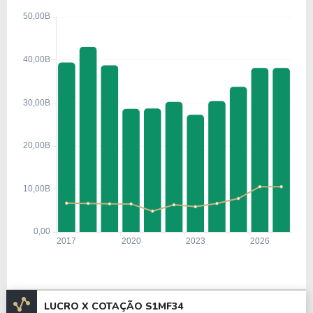
e financeiras que, ao longo dos séculos, evoluíram
para instituições bancárias robustas.
Nos anos iniciais da SMFG, a prioridade foi
estabilizar as operações após a crise bancária
japonesa dos anos 1990, reforçando capital,
integrando sistemas e expandindo
internacionalmente.
Durante a década de 2010, o grupo acelerou sua
expansão global com aquisições na Ásia e
investimentos em bancos dos Estados Unidos e da
América Latina. Também fortaleceu sua atuação em
mercados de capitais por meio da SMBC Nikko
Securities.
Entre 2020 e 2024, o SMFG ampliou investimentos
em digitalização, fintechs, sustentabilidade (ESG) e
LUCRO X COTAÇÃO S1MF34