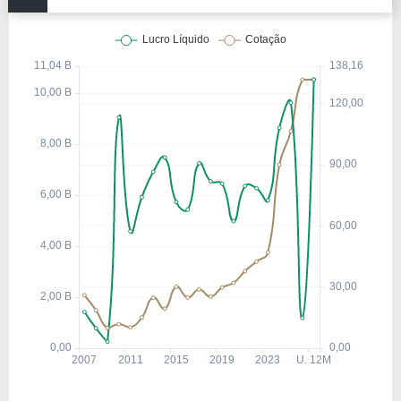
serviços internacionais, consolidando-se como um
dos maiores grupos financeiros do mundo.
Informações Complementares
A empresa Sumitomo Mitsui Financial Group Inc.
(Japão), está listada na NYSE com um valor de
mercado de R$ 164,81 Bilhões, tendo um
patrimônio de R$ 100,41 Bilhões.
Com um total de 86.400 funcionários, a empresa
está listada no setor de
Financeiro
e categorizada
na indústria de
Bancos
.
Nos últimos 12 meses a empresa teve um
faturamento de R$ 38,12 Bilhões, que gerou um
lucro no valor de R$ 10,52 Bilhões.