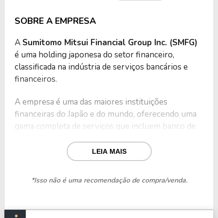
SOBRE A EMPRESA
A
Sumitomo Mitsui Financial Group Inc. (SMFG)
é uma holding japonesa do setor financeiro,
classificada na indústria de serviços bancários e
financeiros.
A empresa é uma das maiores instituições
financeiras do Japão e do mundo, oferecendo uma
gama completa de serviços que incluem banco de
varejo e corporativo, serviços de investimento,
gestão de ativos, leasing, cartões de crédito,
LEIA MAIS
financiamentos estruturados e soluções de
tesouraria.
*Isso não é uma recomendação de compra/venda.
O grupo foi criado para integrar operações
financeiras robustas e fornecer soluções globais a