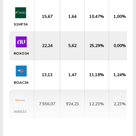
15,67
1,64
10,47%
1,00%
S1MF34
22,24
5,62
25,29%
0,00%
ROXO34
13,13
1,47
11,18%
1,24%
BOAC34
7.556,07
924,23
12,23%
2,23%
INBR32
16,37
1,85
11,31%
3,48%