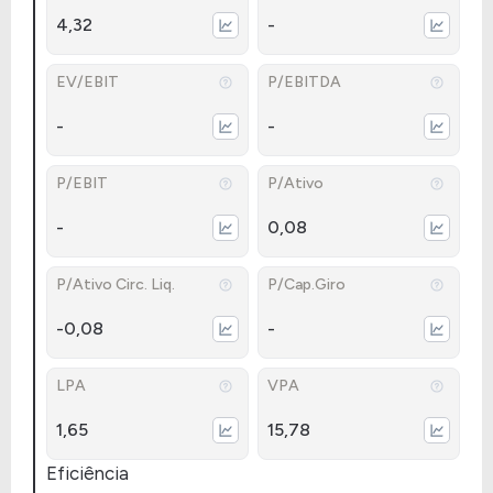
4,32
-
EV/EBIT
P/EBITDA
-
-
P/EBIT
P/Ativo
-
0,08
P/Ativo Circ. Liq.
P/Cap.Giro
-0,08
-
LPA
VPA
1,65
15,78
Eficiência