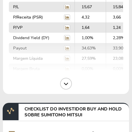
P/L
15,67
15,84
P/Receita (PSR)
4,32
3,66
P/VP
1,64
1,24
Dividend Yield (DY)
1,00%
2,28%
Payout
34,63%
33,90%
Margem Líquida
27,59%
23,08%
Margem Bruta
0,00%
0,00%
Margem Operacional
0,00%
0,00%
Margem EBIT
0,00%
0,00%
Margem EBITDA
0,00%
0,00%
CHECKLIST DO INVESTIDOR BUY AND HOLD
EV/EBITDA
0,00
0,00
SOBRE SUMITOMO MITSUI
EV/EBIT
0,00
0,00
P/EBITDA
0,00
0,00