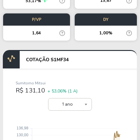
15,67
53,17%
P/VP
DY
1,64
1,00%
COTAÇÃO S1MF34
Sumitomo Mitsui
R$ 131,10
+ 53,06%
(1 A)
1 ano