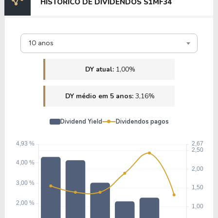
HISTÓRICO DE DIVIDENDOS S1MF34
K1EY34
11,94
1,30
10,85%
1,64%
10 anos
M1TB34
DY atual:
1,00%
10,00
1,03
10,34%
1,88%
DY médio em 5 anos:
3,16%
K1BF34
Dividend Yield
Dividendos pagos