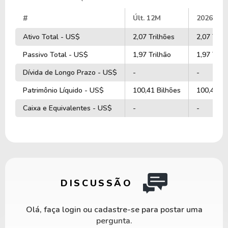
#
Últ. 12M
2026
Ativo Total - US$
2,07 Trilhões
2,07 Tril
Passivo Total - US$
1,97 Trilhão
1,97 Tril
Dívida de Longo Prazo - US$
-
-
Patrimônio Líquido - US$
100,41 Bilhões
100,41 Bi
Caixa e Equivalentes - US$
-
-
DISCUSSÃO
Olá, faça login ou cadastre-se para postar uma
pergunta.