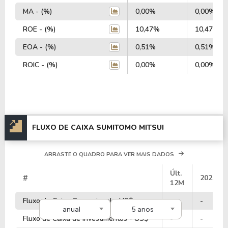
MA - (%)
0,00%
0,00%
ROE - (%)
10,47%
10,47%
EOA - (%)
0,51%
0,51%
ROIC - (%)
0,00%
0,00%
FLUXO DE CAIXA SUMITOMO MITSUI
ARRASTE O QUADRO PARA VER MAIS DADOS
Últ.
#
2026
12M
Fluxo de Caixa Operacional - US$
-
-
anual
5 anos
Fluxo de Caixa de Investimentos - US$
-
-