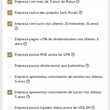
Empresa com mais de 5 anos de Bolsa
P/EBIT
0,00
0,00
Empresa nunca deu prejuízo (ano fiscal)
P/Ativo
0,08
0,06
Empresa com lucro nos últimos 20 trimestres (5 anos)
VPA
15,78
15,42
LPA
1,65
1,20
Empresa pagou +5% de dividendos/ano nos últimos 5
Giro de Ativos
0,004775
0,004084
anos
ROE
10,47%
7,81%
Empresa possui ROE acima de 10%
ROIC
0,00%
0,00%
Empresa possui dívida menor que patrimônio
ROA
0,51%
0,38%
Dívida Líquida / Patrimônio
0,00
0,00
Empresa apresentou crescimento de receita nos últimos
5 anos
Dívida Líquida / EBITDA
0,00
0,00
Empresa apresentou crescimento de lucros nos últimos
Dívida Líquida / EBIT
0,00
0,00
5 anos
Dívida Bruta / Patrimônio
0,00
0,00
Empresa possui liquidez diária acima de US$ 2M