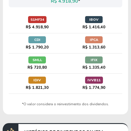
R$ 4.918,90
*
8,31
0,76
9,09%
2,28%
S1MF34
IBOV
DBAG34
R$ 4.918,90
R$ 1.416,40
CDI
IPCA
12,00
1,44
12,03%
2,22%
R$ 1.790,20
R$ 1.313,60
USBC34
SMLL
IFIX
R$ 720,80
R$ 1.335,40
18,05
3,64
20,15%
0,76%
SCHW34
IDIV
IVVB11
R$ 1.821,30
R$ 1.774,90
11,37
0,99
8,74%
2,84%
*O valor considera o reinvestimento dos dividendos.
B1BT34
11,83
1,21
10,25%
2,53%