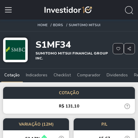
HOME
BDRS
SUMITOMO MITSUI
S1MF34
SUMITOMO MITSUI FINANCIAL GROUP
INC.
Cotação
Indicadores
Checklist
Comparador
Dividendos
R
COTAÇÃO
R$ 131,10
VARIAÇÃO (12M)
P/L