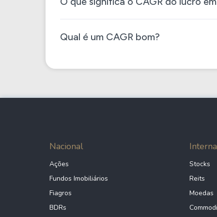
O que significa o CAGR do lucro em
Qual é um CAGR bom?
Nacional
Interna
Ações
Stocks
Fundos Imobiliários
Reits
Fiagros
Moedas
BDRs
Commodi