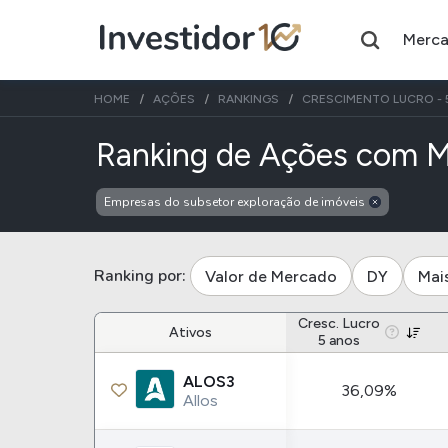
Merc
HOME
AÇÕES
RANKINGS
CRESCIMENTO LUCRO - 
Ranking de Ações com M
Empresas do subsetor exploração de imóveis
Assuntos do momento
Índice
Ação
Ibovespa
Petrobras
Ranking por:
Valor de Mercado
DY
Mai
Ações
FIIs
Cresc. Lucro
Ativos
5 anos
Taesa
XPML11
ALOS3
36,09%
Itausa
RECR11
Allos
Ambev
HGLG11