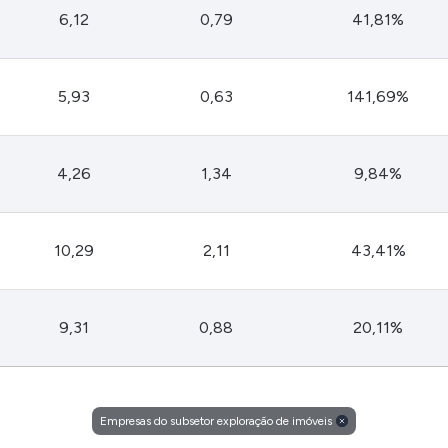
HASH11
Google
Dogecoin
6,12
0,79
41,81%
GOLD11
Meta
Solana
XINA11
Coca-Cola
Cardano
5,93
0,63
141,69%
Ver todos
Ver todos
Ver todos
4,26
1,34
9,84%
10,29
2,11
43,41%
9,31
0,88
20,11%
Empresas do subsetor exploração de imóveis