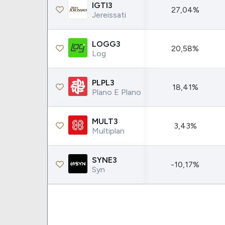
Weg
XPLG11
IGTI3
27,04%
Jereissati
Klabin
KNRI11
Petrobrás
KNCR11
LOGG3
20,58%
Ver todos
Ver todos
Log
PLPL3
18,41%
Plano E Plano
MULT3
3,43%
Multiplan
SYNE3
-10,17%
Syn