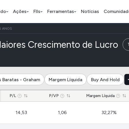
ado
Ações
FIIs
Ferramentas
Notícias
Comunidad
5 ANOS
Pe
de
aiores Crescimento de Lucro
Ação
BDR
FII
Bradesco
JBS
TRXF11
s Baratas - Graham
Margem Líquida
Buy And Hold
ETFs
Stocks
Criptomo
P/L
P/VP
Margem Líquida
BOVA11
Tesla
Bitcoin
14,53
1,06
32,27%
IVVB11
Apple
Ethereum
SMAL11
Amazon
Binance C