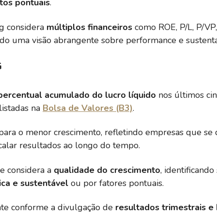
itos pontuais
.
ng considera
múltiplos financeiros
como ROE, P/L, P/VP,
do uma visão abrangente sobre performance e sustenta
G
percentual acumulado do lucro líquido
nos últimos ci
istadas na
Bolsa de Valores (B3)
.
para o menor crescimento, refletindo empresas que se 
calar resultados ao longo do tempo.
se considera a
qualidade do crescimento
, identificand
ca e sustentável
ou por fatores pontuais.
nte conforme a divulgação de
resultados trimestrais e