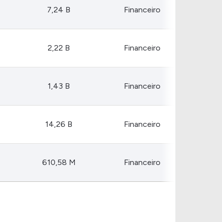
Comparador de Ativos
7,24 B
Financeiro
As Ações Mais Buscadas
Guia do Iniciante
2,22 B
Financeiro
1,43 B
Financeiro
14,26 B
Financeiro
610,58 M
Financeiro