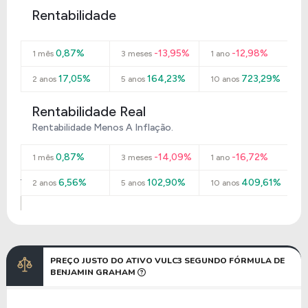
Rentabilidade
0,87%
-13,95%
-12,98%
1 mês
3 meses
1 ano
17,05%
164,23%
723,29%
2 anos
5 anos
10 anos
Rentabilidade Real
Rentabilidade Menos A Inflação.
0,87%
-14,09%
-16,72%
1 mês
3 meses
1 ano
6,56%
102,90%
409,61%
2 anos
5 anos
10 anos
PREÇO JUSTO DO ATIVO VULC3 SEGUNDO FÓRMULA DE
BENJAMIN GRAHAM