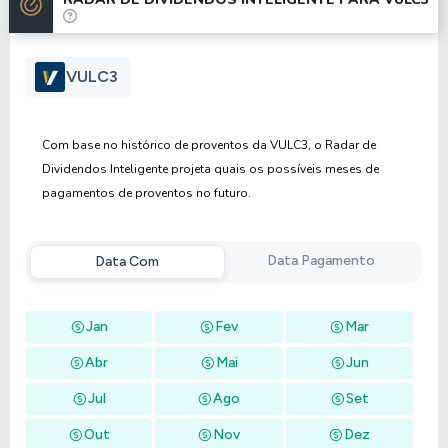
Anterior
Próxima
VULC3
Com base no histórico de proventos da VULC3, o Radar de
Dividendos Inteligente projeta quais os possíveis meses de
pagamentos de proventos no futuro.
Data Pagamento
Data Com
Jan
Fev
Mar
Abr
Mai
Jun
Jul
Ago
Set
Out
Nov
Dez