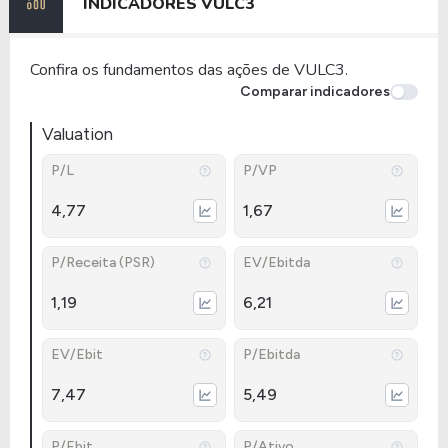
INDICADORES
VULC3
Confira os fundamentos das ações de VULC3.
Comparar indicadores
Valuation
P/L
P/VP
4,77
1,67
P/Receita (PSR)
EV/Ebitda
1,19
6,21
EV/Ebit
P/Ebitda
7,47
5,49
P/Ebit
P/Ativo