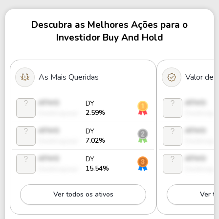
Descubra as Melhores Ações para o
Investidor Buy And Hold
As Mais Queridas
Valor de
ATIVO
ATIVO
DY
2.59%
Desbloquear
Desbloque
ATIVO
ATIVO
DY
7.02%
Desbloquear
Desbloque
ATIVO
ATIVO
DY
15.54%
Desbloquear
Desbloque
Ver todos os ativos
Ver to