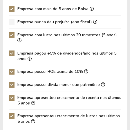
Giro Ativos
0,90
0,92
Empresa com mais de 5 anos de Bolsa
ROE
35,06%
48,01%
Empresa nunca deu prejuízo (ano fiscal)
ROIC
9,51%
12,98%
ROA
22,50%
30,04%
Empresa com lucro nos últimos 20 trimestres (5 anos)
Dívida Líquida / Ebitda
0,72
0,87
Dívida Líquida / Ebit
0,86
1,03
Empresa pagou +5% de dividendos/ano nos últimos 5
anos
Dívida Bruta / Patrimônio
0,35
0,40
Empresa possui ROE acima de 10%
Patrimônio / Ativos
0,64
0,63
Passivos / Ativos
0,36
0,37
Empresa possui dívida menor que patrimônio
Liquidez Corrente
2,96
3,27
Empresa apresentou crescimento de receita nos últimos
5 anos
CAGR Receitas 5 anos
24,75%
24,75%
CAGR Lucros 5 anos
105,82%
105,82%
Empresa apresentou crescimento de lucros nos últimos
5 anos