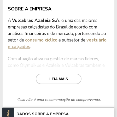
SOBRE A EMPRESA
A
Vulcabras Azaleia S.A.
é uma das maiores
empresas calçadistas do Brasil de acordo com
análises financeiras e de mercado, pertencendo ao
setor de
consumo cíclico
e subsetor de
vestuário
e calçados
.
Com atuação ativa na gestão de marcas líderes,
como Olympikus e Azaleia, a Vulcabras também é
licenciada exclusiva da marca Under Armour no
Brasil desde 2018.
LEIA MAIS
Seu portfólio diversificado inclui as marcas Dijean,
OLK e Botas Vulcabras, atuando no mercado
*Isso não é uma recomendação de compra/venda.
nacional e internacional.
DADOS SOBRE A EMPRESA
Por meio da distribuição de seus produtos em uma