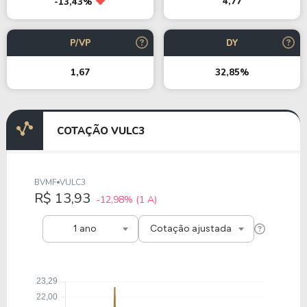
4,77
-13,43%
P/VP
DY
1,67
32,85%
COTAÇÃO VULC3
BVMF
VULC3
R$ 13,93
-12,98%
(1 A)
1 ano
Cotação ajustada