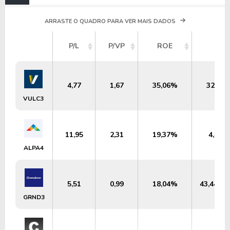
ARRASTE O QUADRO PARA VER MAIS DADOS
P/L
P/VP
ROE
DY
4,77
1,67
35,06%
32,85
VULC3
11,95
2,31
19,37%
4,41%
ALPA4
5,51
0,99
18,04%
43,44%
GRND3