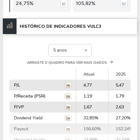
24,75%
105,82%
HISTÓRICO DE INDICADORES
VULC3
5 anos
ARRASTE O QUADRO PARA VER MAIS DADOS
Atual
2025
P/L
4,77
5,47
P/Receita (PSR)
1,19
1,79
P/VP
1,67
2,63
Dividend Yield
32,85%
27,20%
Payout
156,60%
152,24%
Margem Líquida
24,89%
32,73%