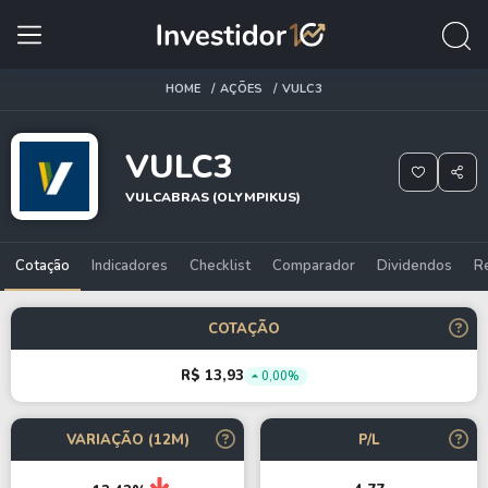
HOME
AÇÕES
VULC3
VULC3
VULCABRAS (OLYMPIKUS)
Cotação
Indicadores
Checklist
Comparador
Dividendos
R
COTAÇÃO
R$ 13,93
0,00%
VARIAÇÃO (12M)
P/L