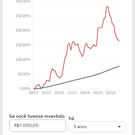
9,12
6,29
68,95%
13,88
CURY3
5,21
1,48
28,35%
40,89
RIAA3
3,81
1,03
27,12%
6,34%
JHSF3
7,30
2,87
39,35%
13,19
DIRR3
Se você tivesse investido
há
5 anos