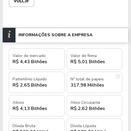
VULC3F
e
VULC3F
no mercado fracionário.
História e quando foi criada a
Vulcabras Azaleia
INFORMAÇÕES SOBRE A EMPRESA
A história da Vulcabras Azaleia teve início em 1952
com a fundação da Companhia Brasileira de
Valor de mercado
Valor de firma
Calçados Vulcanizados S.A., em São Paulo.
R$ 4,43 Bilhões
R$ 5,01 Bilhões
Em 1958, foi fundada a Calçados Azaleia na cidade
de Parobé (RS), consolidando a atuação da empresa
Patrimônio Líquido
Nº total de papeis
no mercado de calçados.
R$ 2,65 Bilhões
317,98 Milhões
Em 1973, a Vulcabras ingressou no segmento de
Ativos
Ativo Circulante
marcas esportivas internacionais, tornando-se
R$ 4,13 Bilhões
R$ 2,62 Bilhões
licenciada exclusiva de diversas marcas, incluindo
Adidas, Puma, e Reebok.
Dívida Bruta
Dívida Líquida