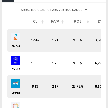
ARRASTE O QUADRO PARA VER MAIS DADOS
P/L
P/VP
ROE
DY
12,47
1,21
9,69%
3,56%
ENGI4
13,00
1,28
9,86%
6,79%
AXIA3
9,13
2,17
23,72%
8,10%
CPFE3