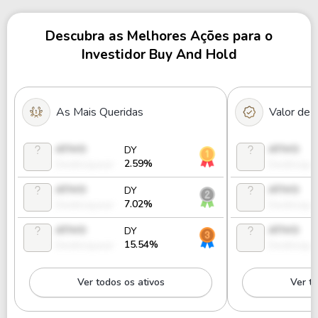
Descubra as Melhores Ações para o
Investidor Buy And Hold
As Mais Queridas
Valor de
ATIVO
ATIVO
DY
2.59%
Desbloquear
Desbloque
ATIVO
ATIVO
DY
7.02%
Desbloquear
Desbloque
ATIVO
ATIVO
DY
15.54%
Desbloquear
Desbloque
Ver todos os ativos
Ver to