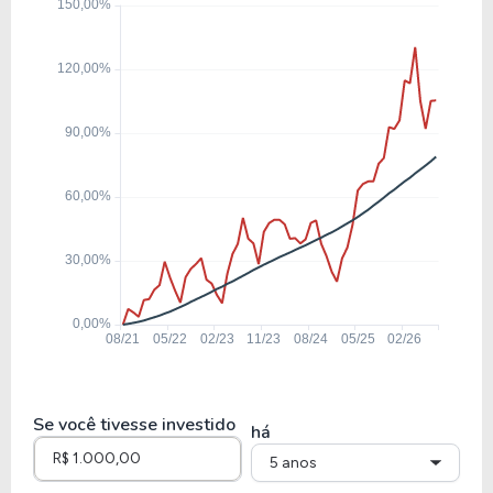
13,05
1,26
9,69%
3,39%
ENGI11
6,23
0,79
12,71%
6,93%
ISAE4
13,20
2,40
18,19%
7,19%
REDE3
8,71
1,72
19,70%
8,18%
TAEE11
Se você tivesse investido
há
5 anos