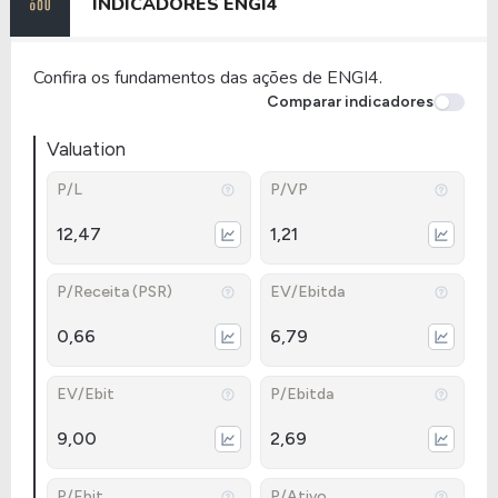
INDICADORES
ENGI4
Confira os fundamentos das ações de ENGI4.
Comparar indicadores
Valuation
P/L
P/VP
12,47
1,21
P/Receita (PSR)
EV/Ebitda
0,66
6,79
EV/Ebit
P/Ebitda
9,00
2,69
P/Ebit
P/Ativo