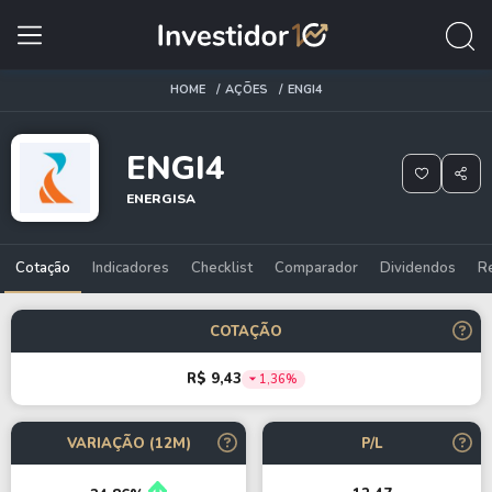
HOME
AÇÕES
ENGI4
ENGI4
ENERGISA
Cotação
Indicadores
Checklist
Comparador
Dividendos
R
COTAÇÃO
R$ 9,43
1,36%
VARIAÇÃO (12M)
P/L