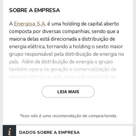
SOBRE A EMPRESA
A
Energisa S.A
, é uma holding de capital aberto
composta por diversas companhias, sendo que a
maioria delas está direcionada a distribuição de
energia elétrica, tornando a holding o sexto maior
grupo responsável pela distribuição de energia no
país. Além da distribuição de energia o grupo
também opera na geração e comercialização de
energia elétrica no país, com sede localizada na
cidade de Cataguases-MG.
LEIA MAIS
O Grupo é responsável pelo controle de 11
distribuidoras, nos estados de Acre, Mato Grosso,
Mato Grosso do Sul, Minas Gerais, Paraíba, Paraná,
*Isso não é uma recomendação de compra/venda.
Rio de Janeiro, Rondônia, São Paulo, Sergipe e
Tocantins, em um setor de 2.034 milhões km².
DADOS SOBRE A EMPRESA