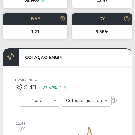
12,47
24,86%
P/VP
DY
1,21
3,56%
COTAÇÃO ENGI4
BVMF
ENGI4
R$ 9,43
+ 23,57%
(1 A)
1 ano
Cotação ajustada