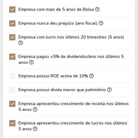
Giro Ativos
0,42
0,42
Empresa com mais de 5 anos de Bolsa
ROE
9,69%
11,53%
Empresa nunca deu prejuízo (ano fiscal)
ROIC
10,00%
10,29%
ROA
3,10%
3,76%
Empresa com lucro nos últimos 20 trimestres (5 anos)
Dívida Líquida / Ebitda
3,82
3,84
Dívida Líquida / Ebit
5,07
5,05
Empresa pagou +5% de dividendos/ano nos últimos 5
anos
Dívida Bruta / Patrimônio
2,32
2,32
Empresa possui ROE acima de 10%
Patrimônio / Ativos
0,23
0,23
Passivos / Ativos
0,75
0,75
Empresa possui dívida menor que patrimônio
Liquidez Corrente
1,75
1,56
Empresa apresentou crescimento de receita nos últimos
5 anos
CAGR Receitas 5 anos
11,76%
11,76%
CAGR Lucros 5 anos
14,33%
14,33%
Empresa apresentou crescimento de lucros nos últimos
5 anos