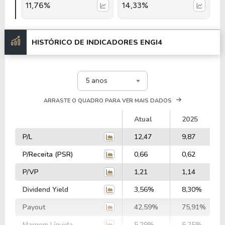
11,76%
14,33%
HISTÓRICO DE INDICADORES
ENGI4
5 anos
ARRASTE O QUADRO PARA VER MAIS DADOS
Atual
2025
P/L
12,47
9,87
P/Receita (PSR)
0,66
0,62
P/VP
1,21
1,14
Dividend Yield
3,56%
8,30%
Payout
42,59%
75,91%
Margem Líquida
5,29%
6,25%