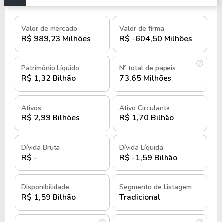
Ao longo tempo a companhia focou apenas no 
Valor de mercado
Valor de firma
seu nicho específico, sem se preocupar em ser 
R$ 989,23 Milhões
R$ -604,50 Milhões
generalista. No ano de 1972 o nome do banco 
foi alterado para Banco Real.
Patrimônio Líquido
Nº total de papeis
Algumas outras entidades jurídicas precisaram 
R$ 1,32 Bilhão
73,65 Milhões
ser criadas para organizar as operações do 
banco. Logo seria formado o Conglomerado 
Ativos
Ativo Circulante
Financeiro Real.
R$ 2,99 Bilhões
R$ 1,70 Bilhão
O Consórcio Alfa de Administração S.A, todavia, 
Dívida Bruta
Dívida Líquida
começou de fato em 1952 com o nome de 
R$ -
R$ -1,59 Bilhão
Companhia Mineira de Engenharia, praticando 
outras atividades.
Disponibilidade
Segmento de Listagem
Seu nome foi alterado para Consórcio Real 
R$ 1,59 Bilhão
Tradicional
Brasileiro de Administração em 1977, após sua 
sede administrativa ser transferida para São 