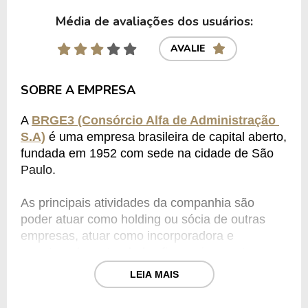
Média de avaliações dos usuários:
AVALIE
SOBRE A EMPRESA
A 
BRGE3 (Consórcio Alfa de Administração 
S.A)
 é uma empresa brasileira de capital aberto, 
fundada em 1952 com sede na cidade de São 
Paulo.
As principais atividades da companhia são 
poder atuar como holding ou sócia de outras 
empresas, atuar como incorporadora e 
corretora, levantar dados financeiros, entre 
outros.
LEIA MAIS
São muitos serviços de natureza diferentes que 