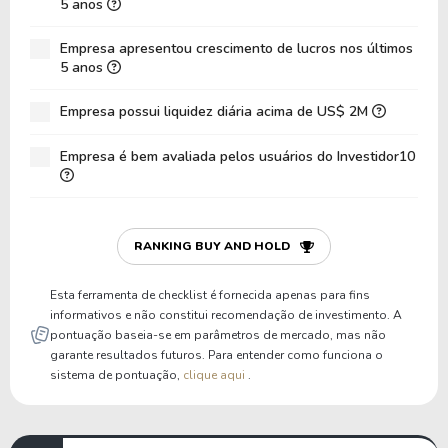
5 anos
CAGR Receitas 5 anos
-36,18%
-32,82%
CAGR Lucros 5 anos
-6,09%
-10,12%
Empresa apresentou crescimento de lucros nos últimos
5 anos
Empresa possui liquidez diária acima de US$ 2M
Empresa é bem avaliada pelos usuários do Investidor10
RANKING BUY AND HOLD
Esta ferramenta de checklist é fornecida apenas para fins
informativos e não constitui recomendação de investimento. A
pontuação baseia-se em parâmetros de mercado, mas não
garante resultados futuros. Para entender como funciona o
sistema de pontuação,
clique aqui
.