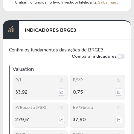
Graham, difundida no livro Investidor Inteligente.
Saiba mais
.
INDICADORES
BRGE3
Confira os fundamentos das ações de BRGE3.
Comparar indicadores
Valuation
P/L
P/VP
33,92
0,75
P/Receita (PSR)
EV/Ebitda
279,51
37,90