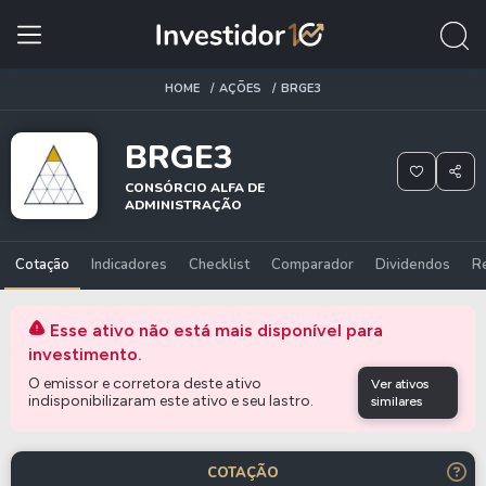
HOME
AÇÕES
BRGE3
BRGE3
CONSÓRCIO ALFA DE
ADMINISTRAÇÃO
Cotação
Indicadores
Checklist
Comparador
Dividendos
R
Esse ativo não está mais disponível para
investimento.
O emissor e corretora deste ativo
Ver ativos
indisponibilizaram este ativo e seu lastro.
similares
COTAÇÃO