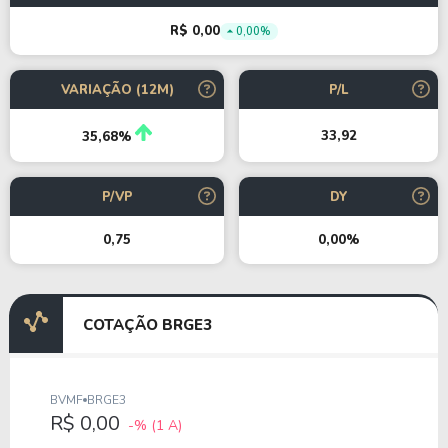
R$ 0,00
0,00%
VARIAÇÃO (12M)
P/L
33,92
35,68%
P/VP
DY
0,75
0,00%
COTAÇÃO BRGE3
BVMF
BRGE3
R$ 0,00
-%
(1 A)