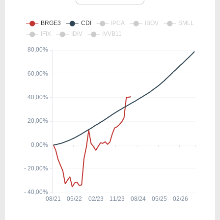
8,72
1,64
18,83%
10,0
ITSA4
9,08
0,60
6,60%
2,72
BBAS3
7,93
0,86
10,87%
7,88
SANB11
12,12
2,81
23,23%
2,31
BPAC11
15,22
4,13
27,15%
5,05