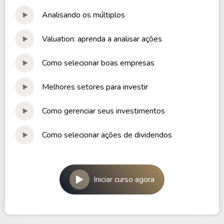
Estas empresas que sobraram criaram um 
novo grupo.
Analisando os múltiplos
Esse novo conglomerado tinha como principal 
representante o Banco Alfa. A proposta deste 
Valuation: aprenda a analisar ações
banco tinha um direcionamento mais 
abrangente do que a do antigo Banco Real.
Como selecionar boas empresas
Rapidamente esse grupo de empresas começou 
Melhores setores para investir
a expandir o seu mercado de atuação para 
novos segmentos. Em 1999 o Consórcio Real 
Como gerenciar seus investimentos
se transformou no 
Consórcio Alfa de 
Administração
.
Como selecionar ações de dividendos
Informações Adicionais
A empresa CONSÓRCIO ALFA DE
Iniciar curso agora
ADMINISTRAÇÃO, está listada na B3 com um valor
de mercado de R$ 989,23 Milhões , tendo um
patrimônio de R$ 1,32 Bilhão.