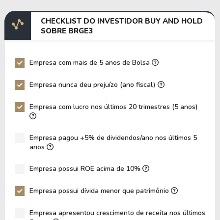
VPA
17,98
17,98
CHECKLIST DO INVESTIDOR BUY AND HOLD
SOBRE BRGE3
LPA
0,40
0,40
Giro Ativos
-
0,001190
Empresa com mais de 5 anos de Bolsa
ROE
2,21%
2,21%
Empresa nunca deu prejuízo (ano fiscal)
ROIC
-3,99%
-3,99%
ROA
1,64%
1,64%
Empresa com lucro nos últimos 20 trimestres (5 anos)
Dívida Líquida / Ebitda
99,93
99,93
Dívida Líquida / Ebit
56,17
56,17
Empresa pagou +5% de dividendos/ano nos últimos 5
anos
Dívida Bruta / Patrimônio
-
0,00
Empresa possui ROE acima de 10%
Patrimônio / Ativos
0,44
0,44
Passivos / Ativos
0,37
0,37
Empresa possui dívida menor que patrimônio
Liquidez Corrente
3,06
3,06
Empresa apresentou crescimento de receita nos últimos