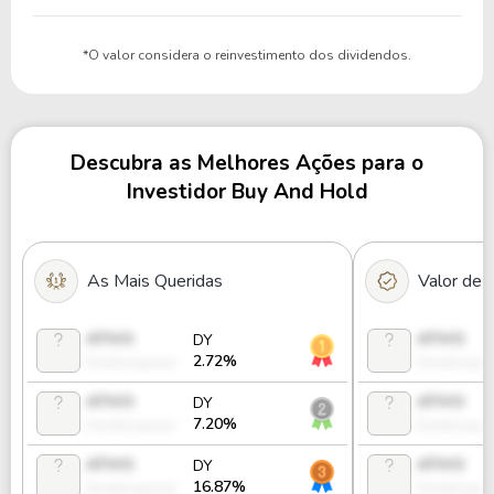
*O valor considera o reinvestimento dos dividendos.
Descubra as Melhores Ações para o
Investidor Buy And Hold
As Mais Queridas
Valor de
ATIVO
ATIVO
DY
2.72%
Desbloquear
Desbloque
ATIVO
ATIVO
DY
7.20%
Desbloquear
Desbloque
ATIVO
ATIVO
DY
16.87%
Desbloquear
Desbloque