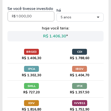
B3SA3
Se você tivesse investido
há
5 anos
hoje você teria:
R$ 1.406,30
*
BRGE3
CDI
R$ 1.406,30
R$ 1.788,60
IPCA
IBOV
R$ 1.302,30
R$ 1.404,70
SMLL
IFIX
R$ 727,20
R$ 1.357,50
IDIV
IVVB11
R$ 1.816,80
R$ 1.752,90