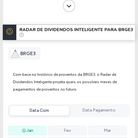
JSCP
13/08/2013
07/10/2013
0,002200
Dividendos
23/01/2013
20/03/2013
0,01170000
JSCP
13/08/2012
27/09/2012
0,01890000
RADAR DE DIVIDENDOS INTELIGENTE PARA
BRGE3
Anterior
Próxima
BRGE3
Com base no histórico de proventos da BRGE3, o Radar de
Dividendos Inteligente projeta quais os possíveis meses de
pagamentos de proventos no futuro.
Data Pagamento
Data Com
Jan
Fev
Mar