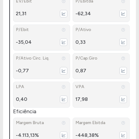
EV/Ebit
P/Ebitda
21,31
-62,34
P/Ebit
P/Ativo
-35,04
0,33
P/Ativo Circ. Liq.
P/Cap.Giro
-0,77
0,87
LPA
VPA
0,40
17,98
Eficiência
Margem Bruta
Margem Ebitda
-4.113,13%
-448,38%