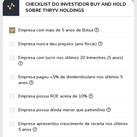
CHECKLIST DO INVESTIDOR BUY AND HOLD
EV/EBITDA
33,67
13,64
SOBRE THRYV HOLDINGS
EV/EBIT
104,95
21,93
P/EBITDA
2,94
17,57
Empresa com mais de 5 anos de Bolsa
P/EBIT
5,18
-30,66
Empresa nunca deu prejuízo (ano fiscal)
P/Ativo
0,39
0,83
Empresa com lucro nos últimos 20 trimestres (5 anos)
VPA
4,96
4,80
LPA
0,01
-1,81
Empresa pagou +5% de dividendos/ano nos últimos 5
Giro de Ativos
0,28
0,26
anos
ROE
0,14%
-37,69%
Empresa possui ROE acima de 10%
ROIC
7,13%
-4,45%
Empresa possui dívida menor que patrimônio
ROA
0,04%
-10,42%
Dívida Líquida / Patrimônio
1,03
1,29
Empresa apresentou crescimento de receita nos últimos
5 anos
Dívida Líquida / EBITDA
18,82
8,27