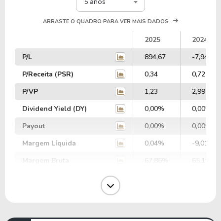
5 anos
ARRASTE O QUADRO PARA VER MAIS DADOS
2025
2024
P/L
894,67
-7,94
P/Receita (PSR)
0,34
0,72
P/VP
1,23
2,99
Dividend Yield (DY)
0,00%
0,00%
Payout
0,00%
0,00%
Margem Líquida
0,04%
-9,01%
Margem Bruta
67,86%
65,19%
Margem Operacional
7,22%
6,04%
Margem EBIT
2,00%
10,28%
Margem EBITDA
6,25%
16,52%