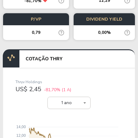
12,29
-81,70%
P/VP
DIVIDEND YIELD
0,79
0,00%
COTAÇÃO THRY
Thryv Holdings
US$ 2,45
-81,70%
(1 A)
1 ano