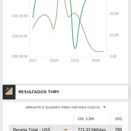
RESULTADOS THRY
ARRASTE O QUADRO PARA VER MAIS DADOS
#
Últ. 12M
2025
Receita Total - US$
771,33 Milhões
785,02 M