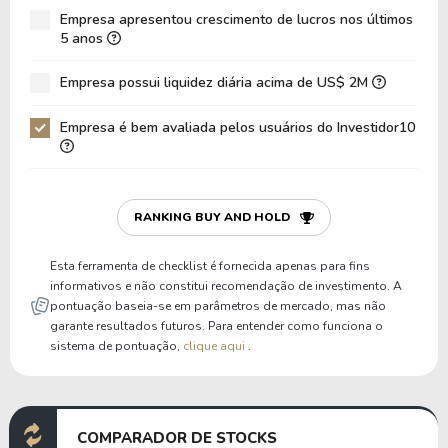
Empresa apresentou crescimento de lucros nos últimos
Dívida Líquida / EBIT
58,66
13,29
5 anos
Dívida Bruta / Patrimônio
1,08
1,38
Empresa possui liquidez diária acima de US$ 2M
Patrimônio / Ativos
0,32
0,28
Empresa é bem avaliada pelos usuários do Investidor10
Passivos / Ativos
0,68
0,72
Liquidez Corrente
1,00
1,07
P/Cap Giro
-243,51
11,46
RANKING BUY AND HOLD
P/Ativo Circ Líq
-0,61
-0,54
Esta ferramenta de checklist é fornecida apenas para fins
informativos e não constitui recomendação de investimento. A
pontuação baseia-se em parâmetros de mercado, mas não
garante resultados futuros. Para entender como funciona o
sistema de pontuação,
clique aqui
.
COMPARADOR DE STOCKS