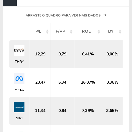
ARRASTE O QUADRO PARA VER MAIS DADOS
V
P/L
P/VP
ROE
DY
M
12,29
0,79
6,41%
0,00%
U
THRY
20,47
5,34
26,07%
0,38%
META
11,34
0,84
7,39%
3,65%
SIRI