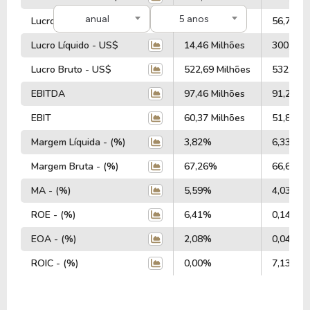
anual
5 anos
Lucro Operacional - US$
63,80 Milhões
56,71 Mi
Lucro Líquido - US$
14,46 Milhões
300,00 M
Lucro Bruto - US$
522,69 Milhões
532,72 M
EBITDA
97,46 Milhões
91,26 Mi
EBIT
60,37 Milhões
51,81 Mi
Margem Líquida - (%)
3,82%
6,33%
Margem Bruta - (%)
67,26%
66,61%
MA - (%)
5,59%
4,03%
ROE - (%)
6,41%
0,14%
EOA - (%)
2,08%
0,04%
ROIC - (%)
0,00%
7,13%