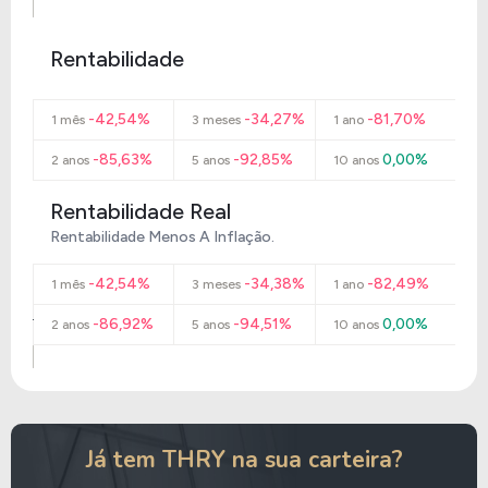
Rentabilidade
-42,54%
-34,27%
-81,70%
1 mês
3 meses
1 ano
-85,63%
-92,85%
0,00%
2 anos
5 anos
10 anos
Rentabilidade Real
Rentabilidade Menos A Inflação.
-42,54%
-34,38%
-82,49%
1 mês
3 meses
1 ano
-86,92%
-94,51%
0,00%
2 anos
5 anos
10 anos
Já tem THRY na sua carteira?