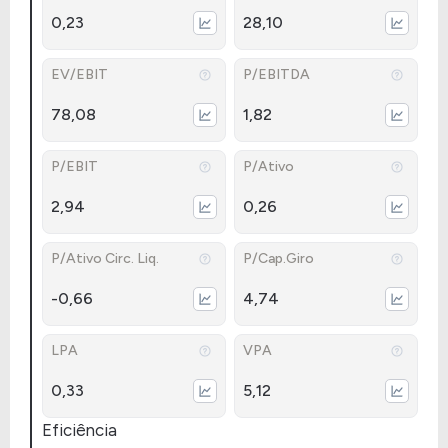
0,23
28,10
EV/EBIT
P/EBITDA
78,08
1,82
P/EBIT
P/Ativo
2,94
0,26
P/Ativo Circ. Liq.
P/Cap.Giro
-0,66
4,74
LPA
VPA
0,33
5,12
Eficiência