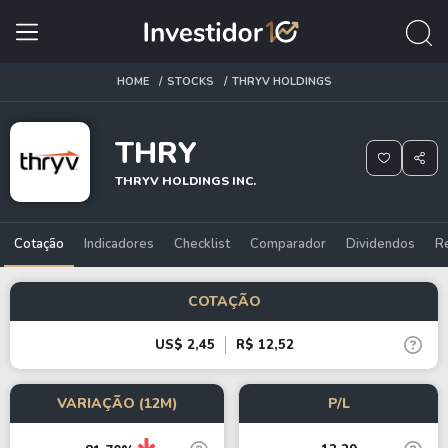
HOME
STOCKS
THRYV HOLDINGS
THRY
THRYV HOLDINGS INC.
Cotação
Indicadores
Checklist
Comparador
Dividendos
R
COTAÇÃO
US$ 2,45
R$ 12,52
VARIAÇÃO (12M)
P/L